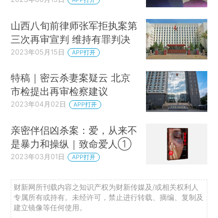
山西八旬前律师张军拒执案第
三次再审宣判 维持有罪判决
2023年05月15日
APP打开
特稿｜密云杀妻案疑云 北京
市检提出再审检察建议
2023年04月02日
APP打开
亲密伴侣凶杀案：爱，从来不
是暴力和操纵｜致命爱人①
2023年03月01日
APP打开
财新网所刊载内容之知识产权为财新传媒及/或相关权利人
专属所有或持有。未经许可，禁止进行转载、摘编、复制及
建立镜像等任何使用。