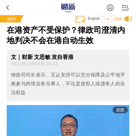
政经
English
试听
T中
在港资产不受保护？律政司澄清内
地判决不会在港自动生效
文｜财新 文思敏 发自香港
2023年12月04日 20:43
律政司司长表示，互认安排可以充分保障及公平地平
衡参与跨境业务当事人，不论是债权人或债务人的合
法权益
原图