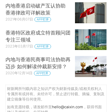
内地香港启动破产互认协助
香港律政司详解政策
2021年06月07日
APP打开
香港特区政府成立特首顾问团
专注三领域
2023年03月17日
APP打开
内地与香港民商事司法协助再
迈步 如何解读仲裁新安排？
2020年12月14日
APP打开
财新网所刊载内容之知识产权为财新传媒及/或相关权利人
专属所有或持有。未经许可，禁止进行转载、摘编、复制及
建立镜像等任何使用。
如有意愿转载，请发邮件至
hello@caixin.com
，获得书面