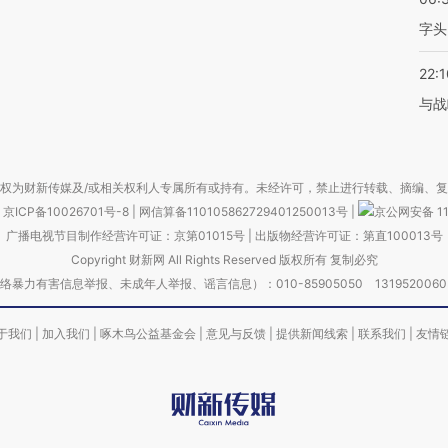
字头
22:1
与战
权为财新传媒及/或相关权利人专属所有或持有。未经许可，禁止进行转载、摘编、
京ICP备10026701号-8
|
网信算备110105862729401250013号
|
京公网安备 11
广播电视节目制作经营许可证：京第01015号
|
出版物经营许可证：第直100013号
Copyright 财新网 All Rights Reserved 版权所有 复制必究
害信息举报、未成年人举报、谣言信息）：010-85905050 13195200605 举报邮
于我们
|
加入我们
|
啄木鸟公益基金会
|
意见与反馈
|
提供新闻线索
|
联系我们
|
友情