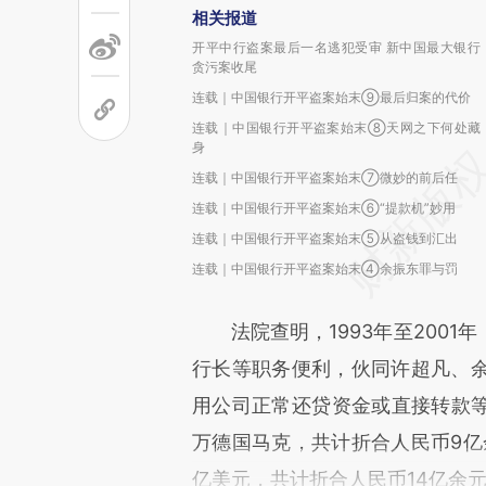
相关报道
开平中行盗案最后一名逃犯受审 新中国最大银行
贪污案收尾
连载｜中国银行开平盗案始末⑨最后归案的代价
连载｜中国银行开平盗案始末⑧天网之下何处藏
身
连载｜中国银行开平盗案始末⑦微妙的前后任
连载｜中国银行开平盗案始末⑥“提款机”妙用
连载｜中国银行开平盗案始末⑤从盗钱到汇出
连载｜中国银行开平盗案始末④余振东罪与罚
法院查明，1993年至2001
行长等职务便利，伙同许超凡、
用公司正常还贷资金或直接转款等手段，
万德国马克，共计折合人民币9亿余元
亿美元，共计折合人民币14亿余