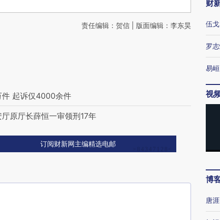
财
伍戈
责任编辑：贺信 | 版面编辑：李东昊
罗志
易峘
视
件 起诉仅4000余件
公安厅原厅长薛恒一审领刑17年
订阅财新网主编精选电邮
博
唐涯