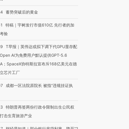
24
蓄势突破后的黄金
OX的吸金
马航飞行员跨国走私7万
视线｜被称为“蟑螂”的印
51
特稿｜宇树发行市值610亿 先行者的加
让中产们甘
粒摇头丸 尿检体内含3种
度Z世代 用街头抗争将教
秘鲁纳斯
”？
毒品
育部长拱下台
13人遇难
考验
29
T早报｜英伟达或拟下调下代GPU显存配
Open AI为免费用户默认提供GPT-5.6
NA；SpaceX协特斯拉宣布斥168亿美元在德
进第四届链博
【商旅对话】华住集团
技“链”接产
【特别呈现】寻找100种
CFO：不靠规模取胜，华
【特别呈
立芯片工厂
有意思的生活方式·第三对
住三大增长引擎是什么？
有意思的
07
成都一区法院原院长 被指“违规挂证执
43
特朗普再签两份行政令限制出生公民权
打击生育旅游产业
37
财经早知道｜部分银行房贷利率，降至“2