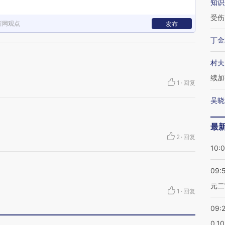
知识
受伤
新网观点
发布
丁金
村夫
续加
1
·
回复
吴晓
最
2
·
回复
10:
09:
元二
1
·
回复
09:
0.1