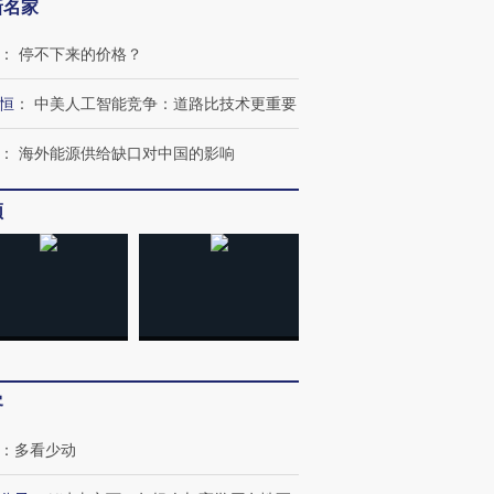
新名家
：
停不下来的价格？
恒
：
中美人工智能竞争：道路比技术更重要
：
海外能源供给缺口对中国的影响
频
客
：
多看少动