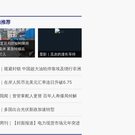
辑推荐
宜昌局部短时降雨
8毫米 紧急转移近
00人
显影｜瓜农的漫长等待
｜
规避封锁 中国超大油轮停靠埃及绕行非洲
｜
在岸人民币兑美元汇率连日升破6.75
我闻
｜
资管掌舵人更替 百年人寿僵局何解
｜
多国出台光伏新政加速转型
周刊
｜
【封面报道】电力现货市场元年突进