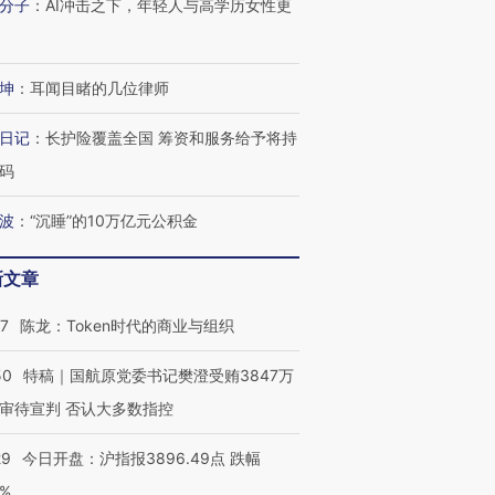
分子
：
AI冲击之下，年轻人与高学历女性更
坤
：
耳闻目睹的几位律师
日记
：
长护险覆盖全国 筹资和服务给予将持
码
波
：
“沉睡”的10万亿元公积金
新文章
07
陈龙：Token时代的商业与组织
50
特稿｜国航原党委书记樊澄受贿3847万
审待宣判 否认大多数指控
29
今日开盘：沪指报3896.49点 跌幅
0%