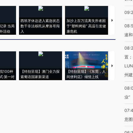
09:
西班牙休达进入紧急状态
加沙上百万流离失所者困
视线｜HYR
08:
纪录 当局
数千非法移民从摩洛哥闯
于“塑料烤箱” 高温引发健
术：是什么
外活动
入
康危机
心“花钱找虐
速和
08:
置；
LU
【推广】走
找100种
【特别呈现】澳门全力探
【特别呈现】《东莞，人
会，让数智科
州建
式·第一对
索葡语国家新渠道
间便利店》倾情上线
业
08:
业”
07:
意图
06: