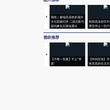
视线｜极端高温致多瑙河
水位跌破纪录 二战沉船与
韩国高温创百年
猛犸象化石接连露出
警告停止一切户
视听推荐
【不唯一答案】不止“养
【特别呈现】寻
老”
有意思的生活方