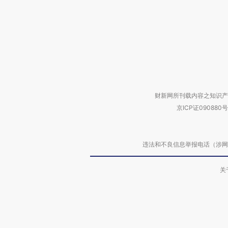
财新网所刊载内容之知识产
京ICP证090880号
违法和不良信息举报电话（涉网络暴力有
关