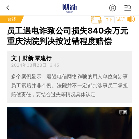
政经
试听
T中
员工遇电诈致公司损失840余万元
重庆法院判决按过错程度赔偿
文｜财新 覃建行
2024年03月28日 16:45
多个案例显示，遭遇电信网络诈骗的用人单位向涉事
员工索赔并非个例。法院并不一定都判涉事员工承担
赔偿责任，要结合过失等情况具体认定
原图