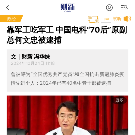
政经
试听
T中
靠军工吃军工 中国电科“70后”原副
总何文忠被逮捕
文｜财新 冯华妹
2024年10月24日 11:18
曾被评为“全国优秀共产党员”和全国抗击新冠肺炎疫
情先进个人；2024年已有40名中管干部被逮捕
原图