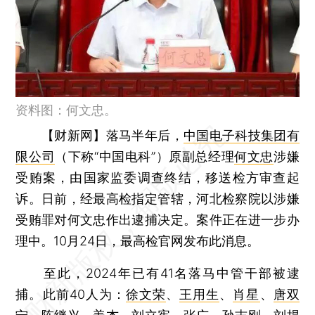
资料图：何文忠。
【财新网】
落马半年后，
中国电子科技集团有
限公司
（下称“中国电科”）原副总经理
何文忠
涉嫌
受贿案，由国家监委调查终结，移送检方审查起
诉。日前，经最高检指定管辖，河北检察院以涉嫌
受贿罪对何文忠作出逮捕决定。案件正在进一步办
理中。10月24日，最高检官网发布此消息。
至此，2024年已有41名落马中管干部被逮
捕。此前40人为：
徐文荣
、
王用生
、
肖星
、
唐双