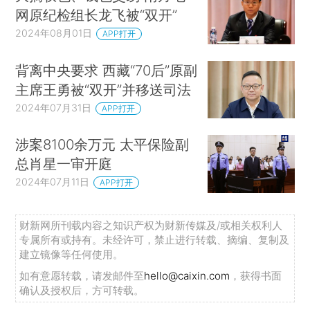
网原纪检组长龙飞被“双开”
2024年08月01日
APP打开
背离中央要求 西藏“70后”原副
主席王勇被“双开”并移送司法
2024年07月31日
APP打开
涉案8100余万元 太平保险副
总肖星一审开庭
2024年07月11日
APP打开
财新网所刊载内容之知识产权为财新传媒及/或相关权利人
专属所有或持有。未经许可，禁止进行转载、摘编、复制及
建立镜像等任何使用。
如有意愿转载，请发邮件至
hello@caixin.com
，获得书面
确认及授权后，方可转载。