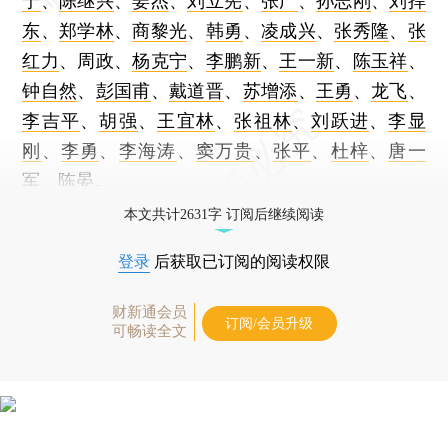
宁
、
陈继兴
、
姜杰
、
刘立宪
、
张广
、
孙志刚
、
刘捍
东
、
郑学林
、
商黎光
、
韩勇
、
凌成兴
、
张秀隆
、
张
红力
、周政、
杨克宁
、
李鹏新
、
王一新
、
陈玉祥
、
钟自然
、
彭国甫
、
戴道晋
、
苏增添
、
王勇
、
龙飞
、
李吉平
、
胡强
、
王宜林
、
张祖林
、
刘跃进
、
李显
刚
、
李勇
、
李海涛
、
窦万贵
、
张平
、
杜梓
、
唐一
军
、
陈晏
。
本文共计2631字 订阅后继续阅读
登录
后获取已订阅的阅读权限
财新通会员
订阅/会员升级
可畅读全文