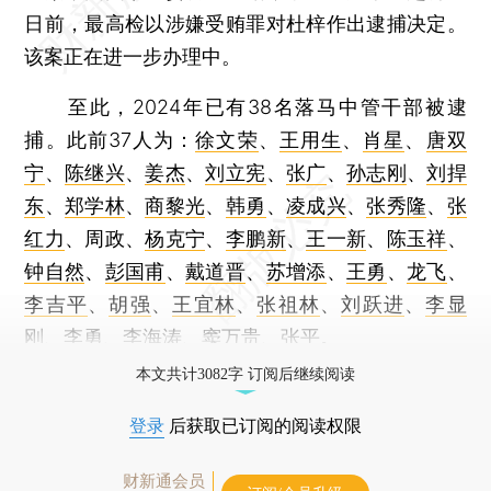
日前，最高检以涉嫌受贿罪对杜梓作出逮捕决定。
该案正在进一步办理中。
至此，2024年已有38名落马中管干部被逮
捕。此前37人为：
徐文荣
、
王用生
、
肖星
、
唐双
宁
、
陈继兴
、
姜杰
、
刘立宪
、
张广
、
孙志刚
、
刘捍
东
、
郑学林
、
商黎光
、
韩勇
、
凌成兴
、
张秀隆
、
张
红力
、周政、
杨克宁
、
李鹏新
、
王一新
、
陈玉祥
、
钟自然
、
彭国甫
、
戴道晋
、
苏增添
、
王勇
、
龙飞
、
李吉平
、
胡强
、
王宜林
、
张祖林
、
刘跃进
、
李显
刚
、
李勇
、
李海涛
、
窦万贵
、
张平
。
本文共计3082字 订阅后继续阅读
登录
后获取已订阅的阅读权限
财新通会员