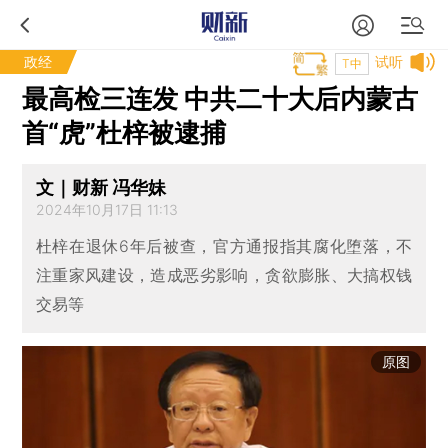
政经
试听
T中
最高检三连发 中共二十大后内蒙古
首“虎”杜梓被逮捕
文｜财新 冯华妹
2024年10月17日 11:13
杜梓在退休6年后被查，官方通报指其腐化堕落，不
注重家风建设，造成恶劣影响，贪欲膨胀、大搞权钱
交易等
原图