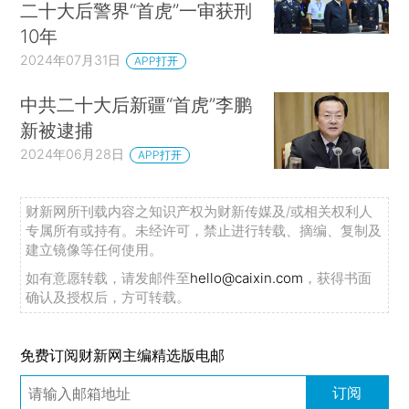
二十大后警界“首虎”一审获刑
10年
2024年07月31日
APP打开
中共二十大后新疆“首虎”李鹏
新被逮捕
2024年06月28日
APP打开
财新网所刊载内容之知识产权为财新传媒及/或相关权利人
专属所有或持有。未经许可，禁止进行转载、摘编、复制及
建立镜像等任何使用。
如有意愿转载，请发邮件至
hello@caixin.com
，获得书面
确认及授权后，方可转载。
免费订阅财新网主编精选版电邮
订阅