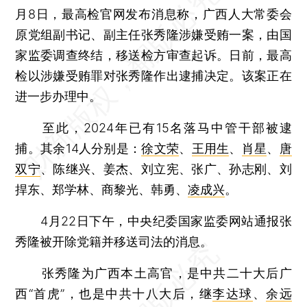
月8日，最高检官网发布消息称，广西人大常委会
原党组副书记、副主任张秀隆涉嫌受贿一案，由国
家监委调查终结，移送检方审查起诉。日前，最高
检以涉嫌受贿罪对张秀隆作出逮捕决定。该案正在
进一步办理中。
至此，2024年已有15名落马中管干部被逮
捕。其余14人分别是：
徐文荣
、
王用生
、
肖星
、
唐
双宁
、陈继兴、姜杰、刘立宪、张广、孙志刚、刘
捍东、郑学林、商黎光、韩勇、
凌成兴
。
4月22日下午，中央纪委国家监委网站通报张
秀隆被开除党籍并移送司法的消息。
张秀隆为广西本土高官，是中共二十大后广
西“首虎”，也是中共十八大后，继
李达球
、
余远