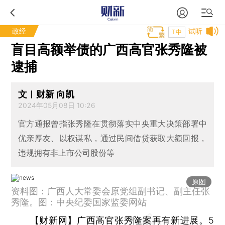
政经
试听
T中
盲目高额举债的广西高官张秀隆被
逮捕
文︱财新 向凯
2024年05月08日 10:26
官方通报曾指张秀隆在贯彻落实中央重大决策部署中
优亲厚友、以权谋私，通过民间借贷获取大额回报，
违规拥有非上市公司股份等
原图
资料图：广西人大常委会原党组副书记、副主任张
秀隆。图：中央纪委国家监委网站
【财新网】
广西高官张秀隆案再有新进展。5