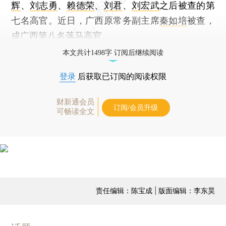
辉
、
刘志勇
、
赖德荣
、
刘君
、
刘宏武
之后被查的第
七名高官。近日，广西原常务副主席
秦如培
被查，
成广西第八名落马高官。
本文共计1498字 订阅后继续阅读
登录
后获取已订阅的阅读权限
财新通会员
订阅/会员升级
可畅读全文
责任编辑：陈宝成 | 版面编辑：李东昊