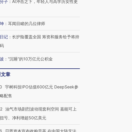
分子
：
AI冲击之下，年轻人与高学历女性更
坤
：
耳闻目睹的几位律师
日记
：
长护险覆盖全国 筹资和服务给予将持
码
波
：
“沉睡”的10万亿元公积金
新文章
0
宇树科技IPO估值600亿元 DeepSeek参
略配售
22
油气市场剧烈波动现套利空间 嘉能可上
OX的吸金
马航飞行员跨国走私7万
视线｜被称为“蟑螂”的印
让中产们甘
粒摇头丸 尿检体内含3种
度Z世代 用街头抗争将教
秘鲁纳斯
扭亏、净利增超50亿美元
”？
毒品
育部长拱下台
13人遇难
6
贝恩资本宣布收购贡茶 在中国大陆无法