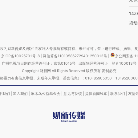
14:
撬动
权为财新传媒及/或相关权利人专属所有或持有。未经许可，禁止进行转载、摘编、
京ICP备10026701号-8
|
网信算备110105862729401250013号
|
京公网安备 11
广播电视节目制作经营许可证：京第01015号
|
出版物经营许可证：第直100013号
Copyright 财新网 All Rights Reserved 版权所有 复制必究
害信息举报、未成年人举报、谣言信息）：010-85905050 13195200605 举报邮
于我们
|
加入我们
|
啄木鸟公益基金会
|
意见与反馈
|
提供新闻线索
|
联系我们
|
友情