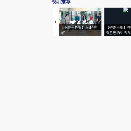
视听推荐
【不唯一答案】不止“养
【特别呈现】寻
老”
有意思的生活方