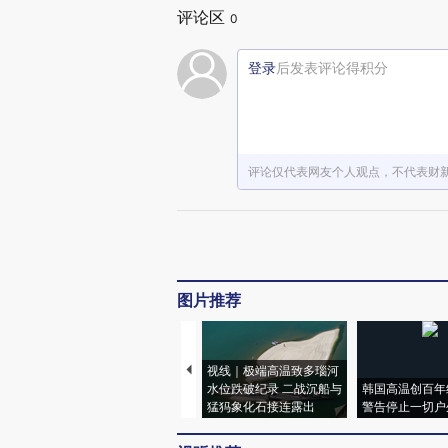
评论区
0
登录
后发表评论得积分
评论仅代表网友个人观点，不代表财
图片推荐
视线｜极端高温致多瑙河
水位跌破纪录 二战沉船与
韩国高温创百年
猛犸象化石接连露出
警告停止一切户