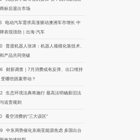
商标后退出市场
6
电动汽车需求高涨驱动澳洲车市增长 中
进第四届链博
【商旅对话】华住集团
技“链”接产
【特别呈现】寻找100种
CFO：不靠规模取胜，华
【特别呈
牌表现强劲｜出海·汽车
有意思的生活方式·第三对
住三大增长引擎是什么？
有意思的
00
普渡机器人张涛：机器人规模化靠技术、
和产品共同突破
56
财新调查｜7月消费或有反弹、出口维持
 受哪些因素带动？
42
生态环境法典将施行 最高法明确新旧法
与追责规则
0
看空消费的“三大误区”
59
中东局势催化东南亚能源焦虑 多国出台
新政加速转型