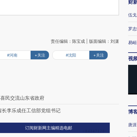
财
伍戈
罗志
责任编辑：陈宝成 | 版面编辑：刘潇
易峘
#河南
+关注
#沈阳
+关注
视
孙喜民交流山东省政府
省长李乐成任工信部党组书记
博
唐涯
订阅财新网主编精选电邮