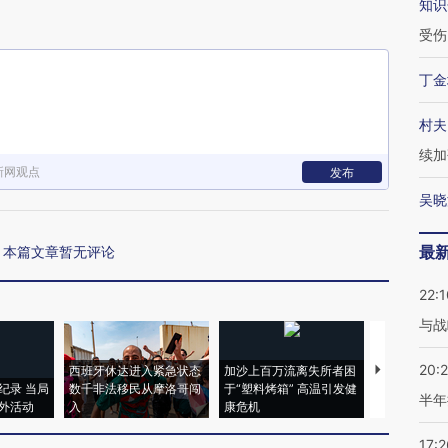
知识
受伤
丁金
村夫
续加
新网观点
发布
吴晓
最
本篇文章暂无评论
22:1
与战
20:
西班牙休达进入紧急状态
加沙上百万流离失所者困
视线｜HYR
纪录 当局
数千非法移民从摩洛哥闯
于“塑料烤箱” 高温引发健
术：是什么
半年
外活动
入
康危机
心“花钱找虐
17:2