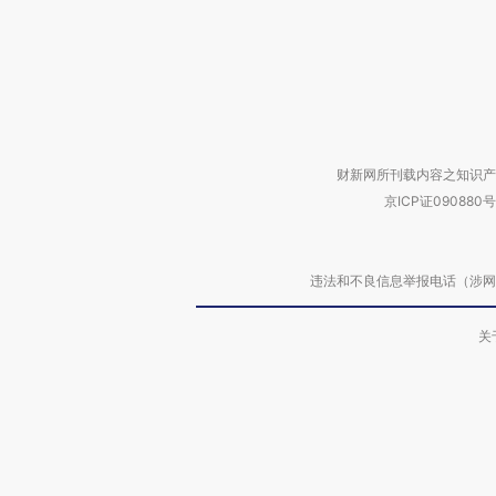
财新网所刊载内容之知识产
京ICP证090880号
违法和不良信息举报电话（涉网络暴力有
关