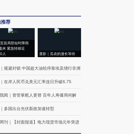
辑推荐
宜昌局部短时降雨
8毫米 紧急转移近
00人
显影｜瓜农的漫长等待
｜
规避封锁 中国超大油轮停靠埃及绕行非洲
｜
在岸人民币兑美元汇率连日升破6.75
我闻
｜
资管掌舵人更替 百年人寿僵局何解
｜
多国出台光伏新政加速转型
周刊
｜
【封面报道】电力现货市场元年突进