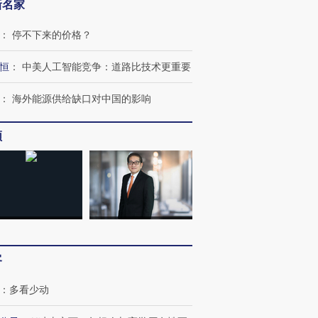
新名家
：
停不下来的价格？
恒
：
中美人工智能竞争：道路比技术更重要
：
海外能源供给缺口对中国的影响
频
客
：
多看少动