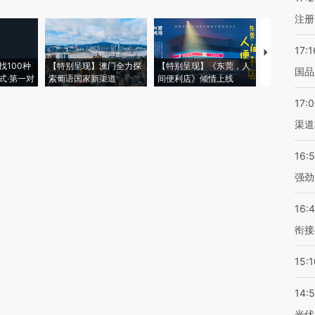
注册
17:1
【推广】走
找100种
【特别呈现】澳门全力探
【特别呈现】《东莞，人
会，让数智科
国品
式·第一对
索葡语国家新渠道
间便利店》倾情上线
业
17:
渠道
16:
强劲
16:
衔接
15:1
14:
光伏