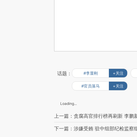
话题：
#李显刚
+关注
#官员落马
+关注
Loading...
上一篇：贪腐高官排行榜再刷新 李鹏新
下一篇：涉嫌受贿 驻中组部纪检监察