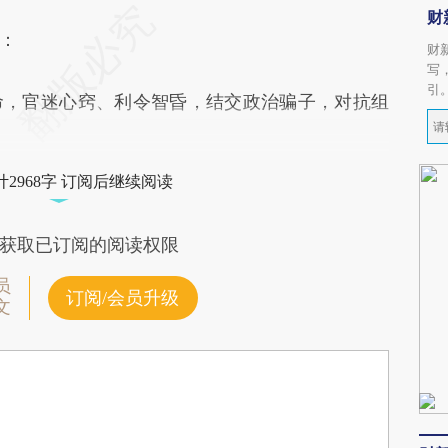
财
：
财
写
引
，官迷心窍、利令智昏，结交政治骗子，对抗组
2968字 订阅后继续阅读
获取已订阅的阅读权限
员
订阅/会员升级
文