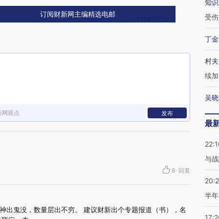
知识
订阅财新网主编精选电邮
受伤
丁金
村夫
续加
吴晓
新网观点
发布
最
22:1
与战
8
·
回复
20:
半年
神出鬼没，数量层出不穷。 建议财新出个专题报道（书），名
17:2