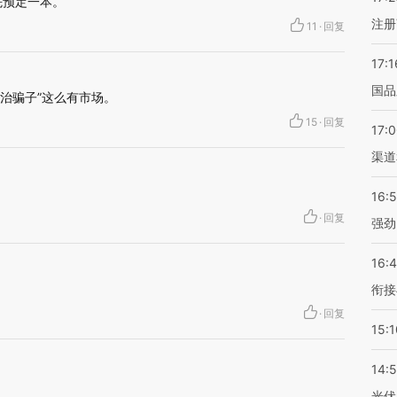
先预定一本。
注册
11
·
回复
17:1
国品
政治骗子”这么有市场。
15
·
回复
17:
渠道
16:
·
回复
强劲
16:
衔接
·
回复
15:1
14:
光伏