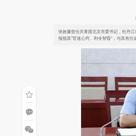
张效廉曾任共青团北京市委书记，牡丹江
报指其“官迷心窍、利令智昏”，与其有仕