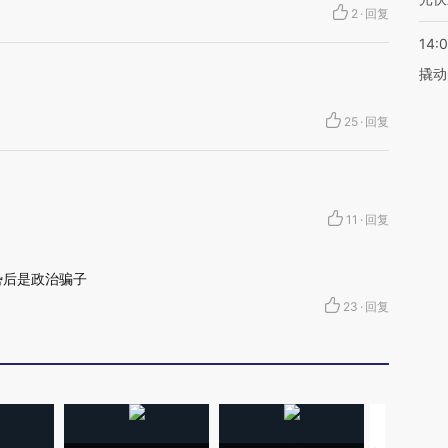
2
·
回复
14:
撬动
25
·
回复
11
·
回复
势后是政治骗子
23
·
回复