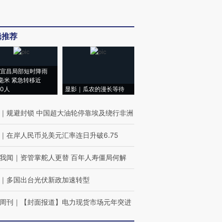
辑推荐
宜昌局部短时降雨
8毫米 紧急转移近
00人
显影｜瓜农的漫长等待
｜
规避封锁 中国超大油轮停靠埃及绕行非洲
｜
在岸人民币兑美元汇率连日升破6.75
我闻
｜
资管掌舵人更替 百年人寿僵局何解
｜
多国出台光伏新政加速转型
周刊
｜
【封面报道】电力现货市场元年突进