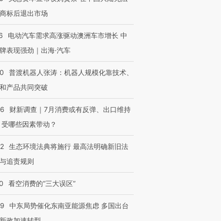
商标后退出市场
6
电动汽车需求高涨驱动澳洲车市增长 中
牌表现强劲｜出海·汽车
00
普渡机器人张涛：机器人规模化靠技术、
和产品共同突破
56
财新调查｜7月消费或有反弹、出口维持
 受哪些因素带动？
42
生态环境法典将施行 最高法明确新旧法
与追责规则
0
看空消费的“三大误区”
59
中东局势催化东南亚能源焦虑 多国出台
新政加速转型