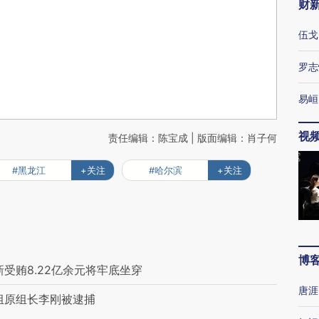
财
伍戈
罗志
易峘
视
责任编辑：陈宝成 | 版面编辑：肖子何
#黑龙江
+关注
#哈尔滨
+关注
博
受贿8.22亿余元将牢底坐穿
唐涯
组原组长李刚被逮捕