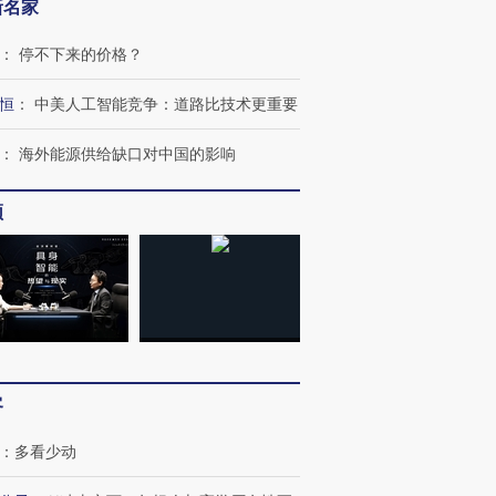
新名家
：
停不下来的价格？
恒
：
中美人工智能竞争：道路比技术更重要
：
海外能源供给缺口对中国的影响
频
客
：
多看少动