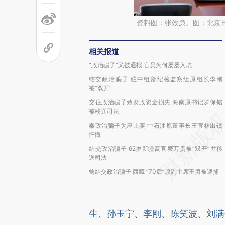
资料图：张效廉。图：北京
相关报道
“政治骗子”又被通报 官员为何屡屡入坑
结交政治骗子 驻中组部纪检监察组原组长李刚
被“双开”
交往政治骗子致财政资金损失 海南原书记罗保铭
被移送司法
奉政治骗子为座上宾 中石油原董事长王宜林出镜
忏悔
结交政治骗子 62岁新疆高官窦万贵被“双开”并移
送司法
曾结交政治骗子 西藏 “70后”原副主席王勇被逮捕
生
、
孙玉宁
、
李刚
、
陈笑波
、
刘满