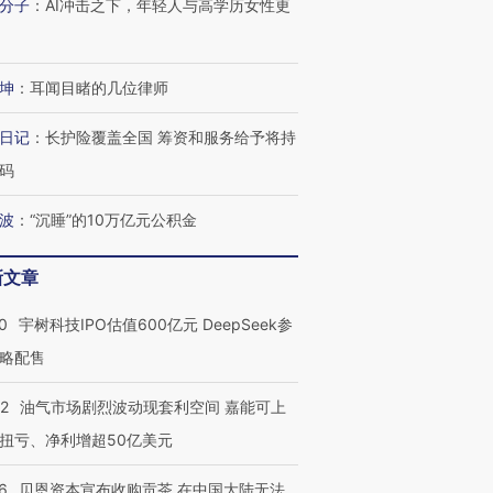
分子
：
AI冲击之下，年轻人与高学历女性更
坤
：
耳闻目睹的几位律师
日记
：
长护险覆盖全国 筹资和服务给予将持
码
波
：
“沉睡”的10万亿元公积金
新文章
0
宇树科技IPO估值600亿元 DeepSeek参
略配售
22
油气市场剧烈波动现套利空间 嘉能可上
扭亏、净利增超50亿美元
6
贝恩资本宣布收购贡茶 在中国大陆无法