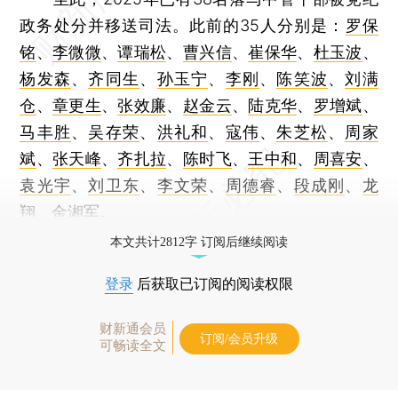
政务处分并移送司法。此前的35人分别是：
罗保
铭
、
李微微
、
谭瑞松
、
曹兴信
、
崔保华
、
杜玉波
、
杨发森
、
齐同生
、
孙玉宁
、
李刚
、
陈笑波
、
刘满
仓
、
章更生
、
张效廉
、
赵金云
、
陆克华
、
罗增斌
、
马丰胜
、
吴存荣
、
洪礼和
、
寇伟
、
朱芝松
、
周家
斌
、
张天峰
、
齐扎拉
、
陈时飞
、
王中和
、
周喜安
、
袁光宇
、
刘卫东
、
李文荣
、
周德睿
、
段成刚
、
龙
翔
、
金湘军
。
本文共计2812字 订阅后继续阅读
登录
后获取已订阅的阅读权限
财新通会员
订阅/会员升级
可畅读全文