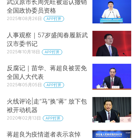
武汉原市长周先旺被追认撤销
全国政协委员资格
2025年08月26日
APP打开
人事观察｜57岁盛阅春履新武
汉市委书记
2025年10月18日
APP打开
反腐记｜苗华、蒋超良被罢免
全国人大代表
2025年05月05日
APP打开
火线评论|走“马”换“蒋” 放下包
袱开动机器
2020年02月13日
APP打开
蒋超良为疫情逝者表示哀悼