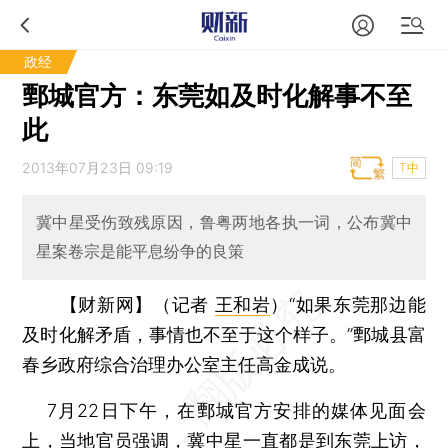
政经
鄄城官方：东莞如及时化解事不至
此
2013年07月23日 09:19
T中
冀中星受伤致残原因，鲁粤两地各执一词，公布冀中
星案卷宗是能平息纷争的良策
【财新网】（记者
王和岩
）
“如果东莞那边能
及时化解矛盾，事情也不至于这个样子。”鄄城县富
春乡政府综合治理办公室主任高金成说。
7月22日下午，在鄄城官方安排的媒体见面会
上，当地官员强调，
冀中星
一直都是到东莞上访，