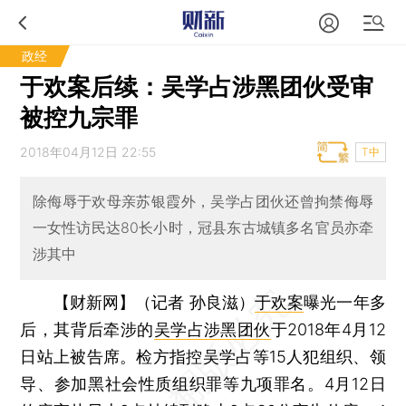
政经
于欢案后续：吴学占涉黑团伙受审
被控九宗罪
2018年04月12日 22:55
T中
除侮辱于欢母亲苏银霞外，吴学占团伙还曾拘禁侮辱
一女性访民达80长小时，冠县东古城镇多名官员亦牵
涉其中
【财新网】（记者 孙良滋）
于欢案
曝光一年多
后，其背后牵涉的
吴学占涉黑团伙
于2018年4月12
日站上被告席。检方指控吴学占等15人犯组织、领
导、参加黑社会性质组织罪等九项罪名。4月12日