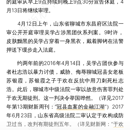
的庭审从早上9点持续到晚上9点30分宣告休庭，4
月13日将继续审理。
4月12日上午，山东省聊城市东昌府区法院一
审公开开庭审理吴学占涉黑团伙系列案。9时许，
皮肤黝黑的吴学占穿着一身黑衣，戴着脚铐在法警
押送下缓步走入法庭。
约两年前的2016年4月14日，吴学占团伙参与
者杜志浩以暴力讨债，威胁、侮辱聊城冠县女老板
苏银霞，苏银霞之子于欢在反抗中用刀刺死杜志
浩。此后，聊城市中级法院一审以故意伤害罪判处
于欢无期徒刑。这一判决令举国哗然。（详见2017
年第13期财新周刊：“
冠县血案的金融江湖
”）2017
年6月23日，山东省高级法院二审认定于欢构成防
卫过当，改判有期徒刑五年。（详见财新网：“
于欢