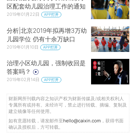
区配套幼儿园治理工作的通知
2019年01月22日
APP打开
分析|北京2019年拟再增3万幼
儿园学位 仍有十余万缺口
2019年01月10日
APP打开
治理小区幼儿园，强制收回是
答案吗？
2019年02月14日
APP打开
财新网所刊载内容之知识产权为财新传媒及/或相关权利人
专属所有或持有。未经许可，禁止进行转载、摘编、复制及
建立镜像等任何使用。
如有意愿转载，请发邮件至
hello@caixin.com
，获得书面
确认及授权后，方可转载。