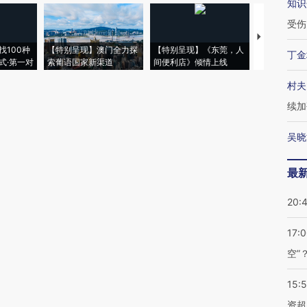
知识
受伤
【推广】走
找100种
【特别呈现】澳门全力探
【特别呈现】《东莞，人
会，让数智科
丁金
式·第一对
索葡语国家新渠道
间便利店》倾情上线
业
村夫
续加
吴晓
最
20:
17:
空”
15:
资超