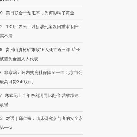
09
美日联合干预汇率，为何影响了黄金
32
“90后”农民工讨薪涉刑案发回重审 因部
实不清
36
贵州山脚树矿难致16人死亡近三年 矿长
被罢免全国人大代表
2
非京籍五环内购房社保降至一年 北京市公
最高可贷340万元
7
寒武纪上半年净利润同比翻倍 营收增速
放缓
53
对话｜邱仁宗：临床研究参与者的安全永
第一位