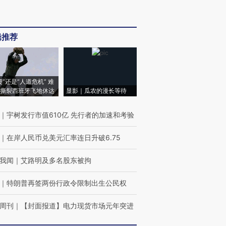
辑推荐
侵”还是“人道危机” 难
撕裂西班牙飞地休达
显影｜瓜农的漫长等待
｜
宇树发行市值610亿 先行者的加速和考验
｜
在岸人民币兑美元汇率连日升破6.75
我闻
｜
艾路明及多名股东被拘
｜
特朗普再签两份行政令限制出生公民权
周刊
｜
【封面报道】电力现货市场元年突进