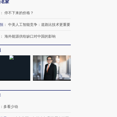
新名家
：
停不下来的价格？
恒
：
中美人工智能竞争：道路比技术更重要
：
海外能源供给缺口对中国的影响
频
跨国走私7万
视线｜被称为“蟑螂”的印
视线｜“入侵”还是“人道危
客
检体内含3种
度Z世代 用街头抗争将教
机”？难民潮撕裂西班牙
秘鲁纳斯
育部长拱下台
飞地休达
13人遇难
：
多看少动