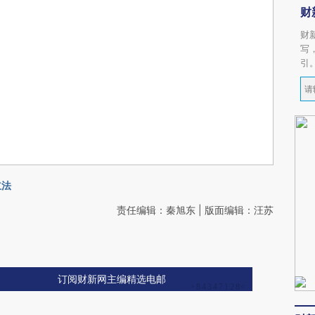
财
财
写
引
立法
责任编辑：秦旭东 | 版面编辑：汪苏
订阅财新网主编精选电邮