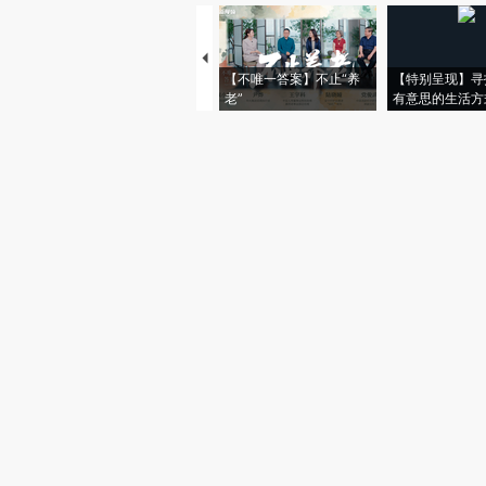
【不唯一答案】不止“养
【特别呈现】寻
老”
有意思的生活方