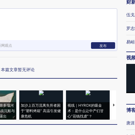
财
伍戈
罗志
易峘
新网观点
发布
视
本篇文章暂无评论
致多瑙河
加沙上百万流离失所者困
视线｜HYROX的吸金
马航飞行员
博
二战沉船与
于“塑料烤箱” 高温引发健
术：是什么让中产们甘
粒摇头丸 尿
露出
康危机
心“花钱找虐”？
毒品
唐涯