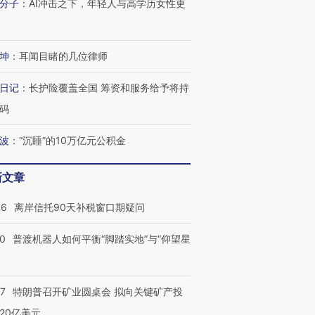
分子
：
AI冲击之下，年轻人与高学历女性更
进第四届链博
【商旅对话】华住集团
技“链”接产
【特别呈现】寻找100种
CFO：不靠规模取胜，华
【特别呈
坤
：
耳闻目睹的几位律师
有意思的生活方式·第三对
住三大增长引擎是什么？
有意思的
日记
：
长护险覆盖全国 筹资和服务给予将持
码
波
：
“沉睡”的10万亿元公积金
新文章
46
离岸信托90天补税窗口期疑问
00
普渡机器人如何平衡“脚踏实地”与“仰望星
？
57
特朗普召开矿业圆桌会 拟向关键矿产投
20亿美元