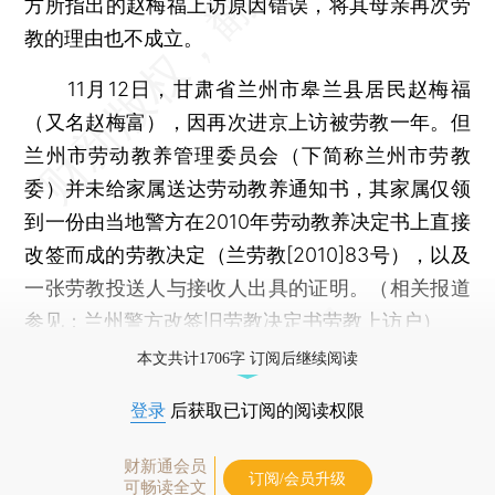
方所指出的赵梅福上访原因错误，将其母亲再次劳
教的理由也不成立。
11月12日，甘肃省兰州市皋兰县居民赵梅福
（又名赵梅富），因再次进京上访被劳教一年。但
兰州市劳动教养管理委员会（下简称兰州市劳教
委）并未给家属送达劳动教养通知书，其家属仅领
到一份由当地警方在2010年劳动教养决定书上直接
改签而成的劳教决定（兰劳教[2010]83号），以及
一张劳教投送人与接收人出具的证明。（相关报道
参见：
兰州警方改签旧劳教决定书劳教上访户
）
本文共计1706字 订阅后继续阅读
登录
后获取已订阅的阅读权限
财新通会员
订阅/会员升级
可畅读全文