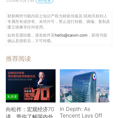
2006年10月31日
APP打开
财新网所刊载内容之知识产权为财新传媒及/或相关权利人
专属所有或持有。未经许可，禁止进行转载、摘编、复制及
建立镜像等任何使用。
如有意愿转载，请发邮件至
hello@caixin.com
，获得书面
确认及授权后，方可转载。
推荐阅读
私房课
In Depth: As
向松祚：宏观经济70
Tencent Lays Off
讲，带你了解国内外