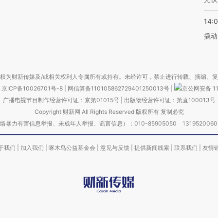
14:
撬动
权为财新传媒及/或相关权利人专属所有或持有。未经许可，禁止进行转载、摘编、
京ICP备10026701号-8
|
网信算备110105862729401250013号
|
京公网安备 11
广播电视节目制作经营许可证：京第01015号
|
出版物经营许可证：第直100013号
Copyright 财新网 All Rights Reserved 版权所有 复制必究
害信息举报、未成年人举报、谣言信息）：010-85905050 13195200605 举报邮
于我们
|
加入我们
|
啄木鸟公益基金会
|
意见与反馈
|
提供新闻线索
|
联系我们
|
友情