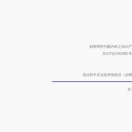
财新网所刊载内容之知识产
京ICP证090880号
违法和不良信息举报电话（涉网络暴力有
关