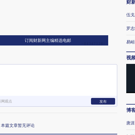
财
伍戈
罗志
订阅财新网主编精选电邮
易峘
视
新网观点
发布
博
唐涯
本篇文章暂无评论