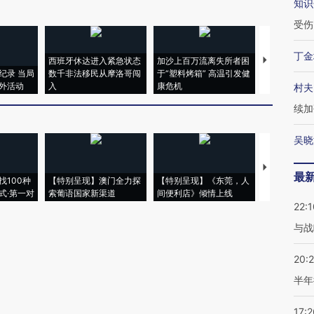
知识
受伤
丁金
西班牙休达进入紧急状态
加沙上百万流离失所者困
视线｜HYR
纪录 当局
数千非法移民从摩洛哥闯
于“塑料烤箱” 高温引发健
术：是什么
外活动
入
康危机
心“花钱找虐
村夫
续加
吴晓
【推广】走
最
找100种
【特别呈现】澳门全力探
【特别呈现】《东莞，人
会，让数智科
式·第一对
索葡语国家新渠道
间便利店》倾情上线
业
22:1
与战
20:
半年
17:2