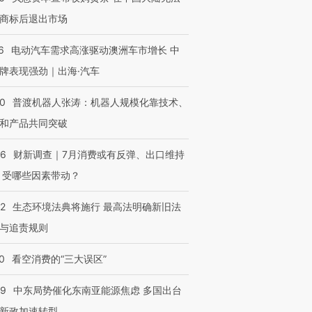
商标后退出市场
6
电动汽车需求高涨驱动澳洲车市增长 中
牌表现强劲｜出海·汽车
00
普渡机器人张涛：机器人规模化靠技术、
和产品共同突破
56
财新调查｜7月消费或有反弹、出口维持
 受哪些因素带动？
42
生态环境法典将施行 最高法明确新旧法
与追责规则
0
看空消费的“三大误区”
59
中东局势催化东南亚能源焦虑 多国出台
新政加速转型