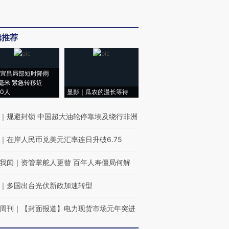
辑推荐
宜昌局部短时降雨
8毫米 紧急转移近
00人
显影｜瓜农的漫长等待
｜
规避封锁 中国超大油轮停靠埃及绕行非洲
｜
在岸人民币兑美元汇率连日升破6.75
我闻
｜
资管掌舵人更替 百年人寿僵局何解
｜
多国出台光伏新政加速转型
周刊
｜
【封面报道】电力现货市场元年突进