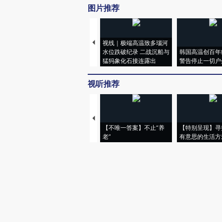
图片推荐
视线｜极端高温致多瑙河
水位跌破纪录 二战沉船与
韩国高温创百年
猛犸象化石接连露出
警告停止一切户
视听推荐
【不唯一答案】不止“养
【特别呈现】寻
老”
有意思的生活方