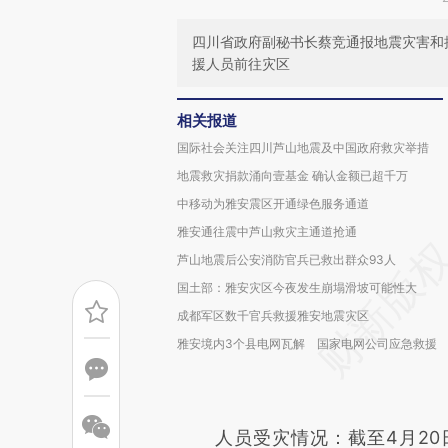
四川省政府副秘书长蔡竞通报地震灾害和抗
援人员前往灾区
相关报道
国际社会关注四川芦山地震及中国政府救灾举措
地震救灾捐款涌向壹基金 确认金额已超千万
中移动为雅安震区开通绿色服务通道
雅安通往震中芦山救灾主通道抢通
芦山地震后公安消防官兵已救出群众93人
国土部：雅安灾区今夜发生崩塌滑坡可能性大
成都军区数千官兵救援雅安地震灾区
雅安境内3个县电网瓦解 国家电网公司应急救援
人员受灾情况：截至4月20日2