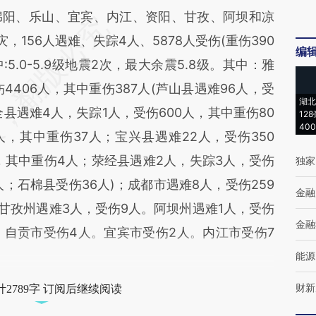
绵阳、乐山、宜宾、内江、资阳、甘孜、阿坝和凉
受灾，156人遇难、失踪4人、5878人受伤(重伤390
编
5.0-5.9级地震2次，最大余震5.8级。其中：雅
4406人，其中重伤387人(芦山县遇难96人，受
湖北
全县遇难4人，失踪1人，受伤600人，其中重伤80
12
40
人，其中重伤37人；宝兴县遇难22人，受伤350
，其中重伤4人；荥经县遇难2人，失踪3人，受伤
独家
人；石棉县受伤36人)；成都市遇难8人，受伤259
金融
甘孜州遇难3人，受伤9人。阿坝州遇难1人，受伤
金融
。自贡市受伤4人。宜宾市受伤2人。内江市受伤7
能源
财新
2789字 订阅后继续阅读