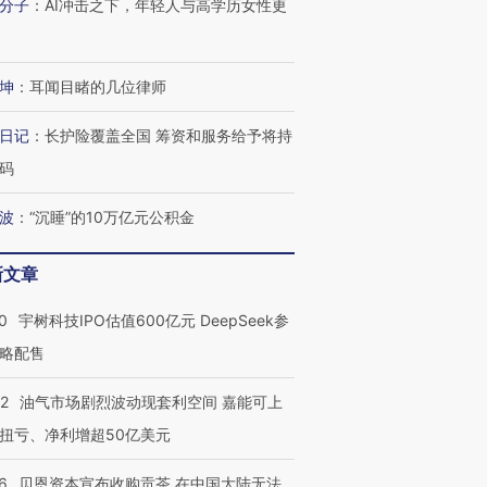
分子
：
AI冲击之下，年轻人与高学历女性更
坤
：
耳闻目睹的几位律师
OX的吸金
马航飞行员跨国走私7万
视线｜被称为“蟑螂”的印
让中产们甘
粒摇头丸 尿检体内含3种
度Z世代 用街头抗争将教
秘鲁纳斯
”？
毒品
育部长拱下台
13人遇难
日记
：
长护险覆盖全国 筹资和服务给予将持
码
波
：
“沉睡”的10万亿元公积金
进第四届链博
【商旅对话】华住集团
新文章
技“链”接产
【特别呈现】寻找100种
CFO：不靠规模取胜，华
【特别呈
有意思的生活方式·第三对
住三大增长引擎是什么？
有意思的
0
宇树科技IPO估值600亿元 DeepSeek参
略配售
22
油气市场剧烈波动现套利空间 嘉能可上
扭亏、净利增超50亿美元
6
贝恩资本宣布收购贡茶 在中国大陆无法