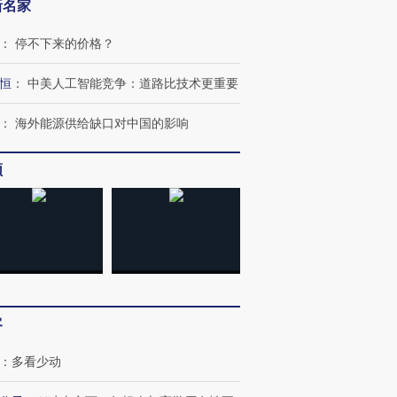
新名家
：
停不下来的价格？
恒
：
中美人工智能竞争：道路比技术更重要
：
海外能源供给缺口对中国的影响
频
客
：
多看少动