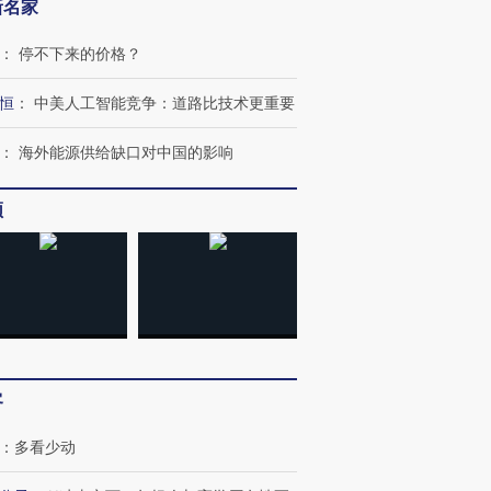
新名家
：
停不下来的价格？
恒
：
中美人工智能竞争：道路比技术更重要
：
海外能源供给缺口对中国的影响
跨国走私7万
视线｜HYROX的吸金
视线｜被
频
检体内含3种
术：是什么让中产们甘
泽连斯基密集出访美英 索
度Z世代
心“花钱找虐”？
要防空导弹“救急”
育部长拱
进第四届链博
【商旅对话】华住集团
技“链”接产
【特别呈现】寻找100种
CFO：不靠规模取胜，华
【特别呈
客
有意思的生活方式·第三对
住三大增长引擎是什么？
有意思的
：
多看少动