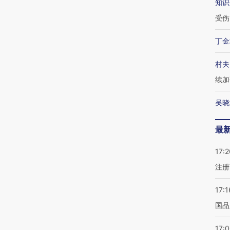
知识
受伤
丁金
村夫
续加
吴晓
最
17:2
注册
17:1
国品
17: