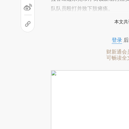
队队员殴打并致下肢瘫痪。
本文共
登录
后
财新通会
可畅读全