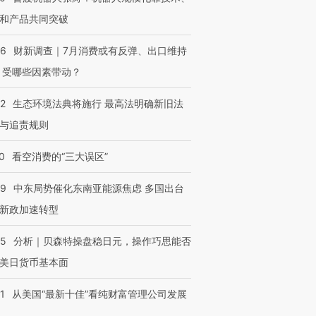
和产品共同突破
56
财新调查｜7月消费或有反弹、出口维持
 受哪些因素带动？
42
生态环境法典将施行 最高法明确新旧法
与追责规则
0
看空消费的“三大误区”
59
中东局势催化东南亚能源焦虑 多国出台
新政加速转型
05
分析｜贝森特操盘稳日元，操作巧思能否
美日货币基本面
1
从美国“最新十佳”看纯财富管理公司发展