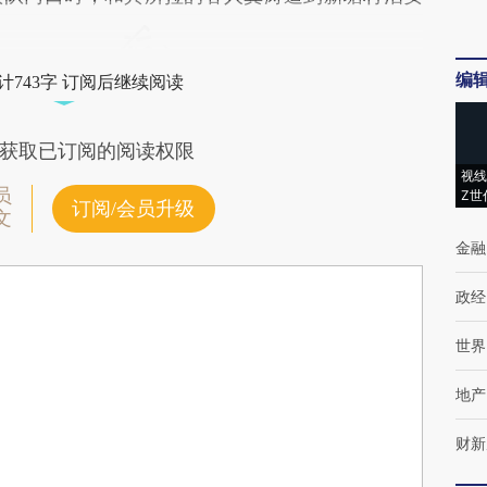
编
计743字 订阅后继续阅读
获取已订阅的阅读权限
视线
员
Z世
订阅/会员升级
文
金融
政经
世界
地产
财新