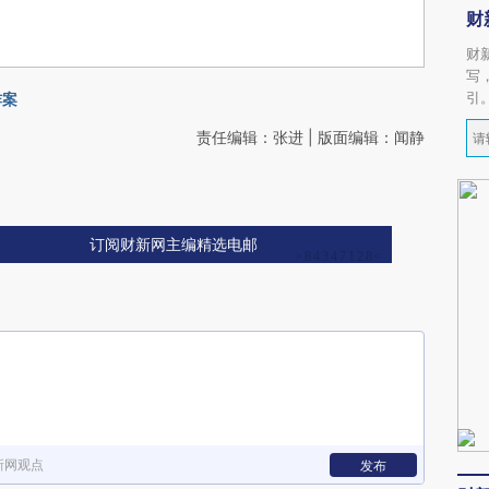
财
财
写
引
炸案
责任编辑：张进 | 版面编辑：闻静
订阅财新网主编精选电邮
新网观点
发布