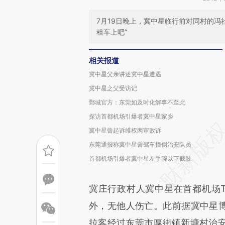
7月19日晚上，冀中星临行前对同村的冯
租车上吧”
相关报道
冀中星父亲讲述冀中星遭遇
冀中星之父受访记
鄄城官方：东莞如及时化解事不至此
探访首都机场引爆者冀中星家乡
冀中星曾起诉维权两审败诉
东莞通报称冀中星曾驾车撞倒治安队员
首都机场引爆者冀中星左手腕以下截肢
冀庄行政村人冀中星在首都机场
外，无他人伤亡。此前据冀中星博客
拉客经过东莞市厚街镇新塘村治