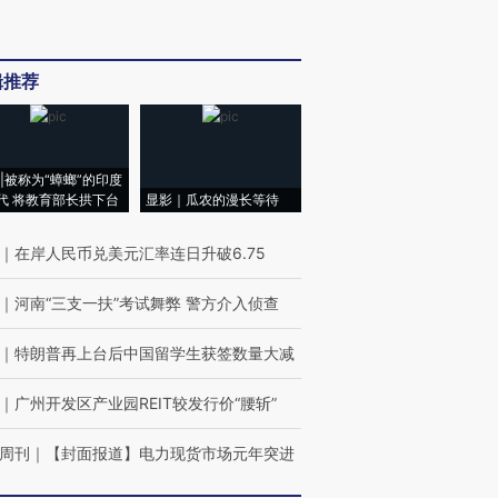
辑推荐
|被称为“蟑螂”的印度
代 将教育部长拱下台
显影｜瓜农的漫长等待
｜
在岸人民币兑美元汇率连日升破6.75
｜
河南“三支一扶”考试舞弊 警方介入侦查
｜
特朗普再上台后中国留学生获签数量大减
｜
广州开发区产业园REIT较发行价“腰斩”
周刊
｜
【封面报道】电力现货市场元年突进