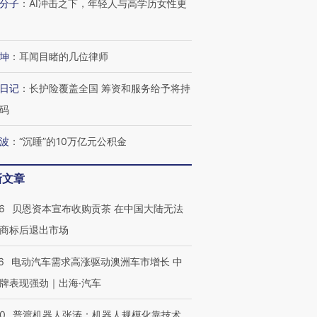
分子
：
AI冲击之下，年轻人与高学历女性更
坤
：
耳闻目睹的几位律师
日记
：
长护险覆盖全国 筹资和服务给予将持
码
波
：
“沉睡”的10万亿元公积金
新文章
6
贝恩资本宣布收购贡茶 在中国大陆无法
商标后退出市场
6
电动汽车需求高涨驱动澳洲车市增长 中
牌表现强劲｜出海·汽车
00
普渡机器人张涛：机器人规模化靠技术、