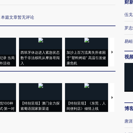
财
伍戈
本篇文章暂无评论
罗志
易峘
西班牙休达进入紧急状态
加沙上百万流离失所者困
马航飞行员
视
纪录 当局
数千非法移民从摩洛哥闯
于“塑料烤箱” 高温引发健
粒摇头丸 尿
外活动
入
康危机
毒品
【推广】走
找100种
【特别呈现】澳门全力探
【特别呈现】《东莞，人
会，让数智科
博
式·第一对
索葡语国家新渠道
间便利店》倾情上线
业
唐涯