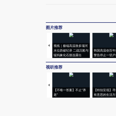
图片推荐
视线｜极端高温致多瑙河
水位跌破纪录 二战沉船与
韩国高温创百年
猛犸象化石接连露出
警告停止一切户
视听推荐
【不唯一答案】不止“养
【特别呈现】寻
老”
有意思的生活方