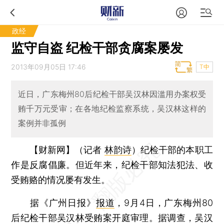
政经
监守自盗 纪检干部贪腐案屡发
2013年09月05日 17:46
T中
近日，广东梅州80后纪检干部吴汉林因滥用办案权受
贿千万元受审；在各地纪检监察系统，吴汉林这样的
案例并非孤例
【财新网】（记者
林韵诗
）
纪检干部的本职工
作是反腐倡廉。但近年来，纪检干部知法犯法、收
受贿赂的情况屡有发生。
据《广州日报》
报道
，9月4日，广东梅州80
后纪检干部吴汉林受贿案开庭审理。据调查，吴汉