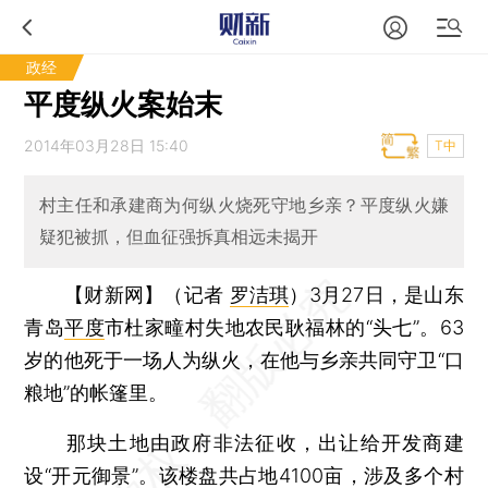
政经
平度纵火案始末
2014年03月28日 15:40
T中
村主任和承建商为何纵火烧死守地乡亲？平度纵火嫌
疑犯被抓，但血征强拆真相远未揭开
【财新网】（记者
罗洁琪
）
3月27日，是山东
青岛
平度
市杜家疃村失地农民耿福林的“头七”。63
岁的他死于一场人为纵火，在他与乡亲共同守卫“口
粮地”的帐篷里。
那块土地由政府非法征收，出让给开发商建
设“开元御景”。该楼盘共占地4100亩，涉及多个村