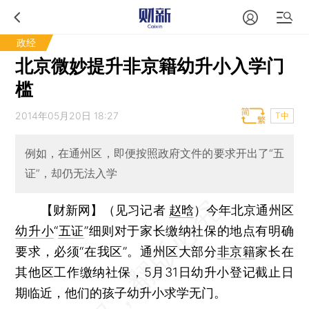
政经
北京微妙提升非京籍幼升小入学门
槛
2014年05月20日 18:27
T中
例如，在通州区，即便按照政府文件的要求开出了“五
证”，却仍无法入学
【财新网】（见习记者
赵晗
）
今年北京通州区
幼升小
“
五证
”细则对于家长缴纳社保的地点有明确
要求，必须“在我区”。通州区大部分
非京籍
家长在
其他区工作缴纳社保，5月31日幼升小登记截止日
期临近，他们的孩子幼升小求学无门。