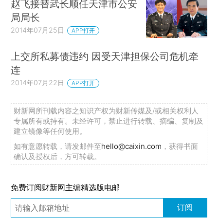
赵飞接替武长顺任天津市公安
局局长
2014年07月25日
APP打开
上交所私募债违约 因受天津担保公司危机牵
连
2014年07月22日
APP打开
财新网所刊载内容之知识产权为财新传媒及/或相关权利人
专属所有或持有。未经许可，禁止进行转载、摘编、复制及
建立镜像等任何使用。
如有意愿转载，请发邮件至
hello@caixin.com
，获得书面
确认及授权后，方可转载。
免费订阅财新网主编精选版电邮
订阅