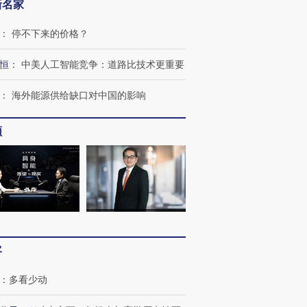
新名家
：
停不下来的价格？
恒
：
中美人工智能竞争：道路比技术更重要
：
海外能源供给缺口对中国的影响
频
跨国走私7万
视线｜被称为“蟑螂”的印
视线｜“入侵”还是“人道危
检体内含3种
度Z世代 用街头抗争将教
机”？难民潮撕裂西班牙
秘鲁纳斯
育部长拱下台
飞地休达
13人遇难
客
进第四届链博
【商旅对话】华住集团
技“链”接产
【特别呈现】寻找100种
CFO：不靠规模取胜，华
【特别呈
：
多看少动
有意思的生活方式·第三对
住三大增长引擎是什么？
有意思的