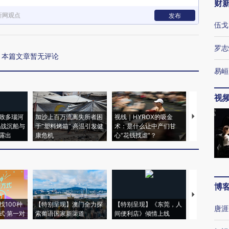
财
新网观点
发布
伍戈
罗志
本篇文章暂无评论
易峘
视
致多瑙河
加沙上百万流离失所者困
视线｜HYROX的吸金
马航飞行员
二战沉船与
于“塑料烤箱” 高温引发健
术：是什么让中产们甘
粒摇头丸 尿
露出
康危机
心“花钱找虐”？
毒品
博
【推广】走
找100种
【特别呈现】澳门全力探
【特别呈现】《东莞，人
会，让数智科
唐涯
式·第一对
索葡语国家新渠道
间便利店》倾情上线
业