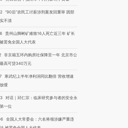
32
“90后”农民工讨薪涉刑案发回重审 因部
实不清
36
贵州山脚树矿难致16人死亡近三年 矿长
被罢免全国人大代表
2
非京籍五环内购房社保降至一年 北京市公
最高可贷340万元
7
寒武纪上半年净利润同比翻倍 营收增速
放缓
53
对话｜邱仁宗：临床研究参与者的安全永
第一位
06
全国人大常委会：六名将领涉嫌严重违
法 被罢免全国人大代表