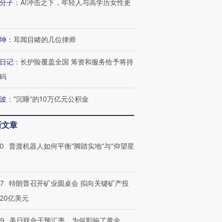
分子
：
AI冲击之下，年轻人与高学历女性更
坤
：
耳闻目睹的几位律师
日记
：
长护险覆盖全国 筹资和服务给予将持
码
波
：
“沉睡”的10万亿元公积金
新文章
00
普渡机器人如何平衡“脚踏实地”与“仰望星
？
57
特朗普召开矿业圆桌会 拟向关键矿产投
20亿美元
09
美日联合干预汇率，为何影响了黄金