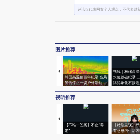
评论仅代表网友个人观点，不代表财
图片推荐
视线｜极端高温
韩国高温创百年纪录 当局
水位跌破纪录 
警告停止一切户外活动
猛犸象化石接连
视听推荐
【不唯一答案】不止“养
【特别呈现】寻
老”
有意思的生活方