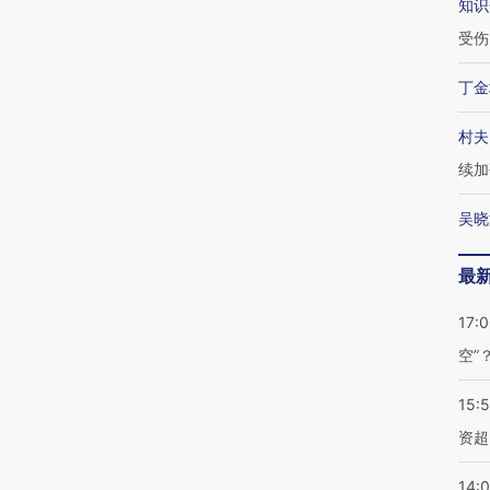
知识
受伤
丁金
村夫
续加
吴晓
最
17:
空”
15:
资超
14: