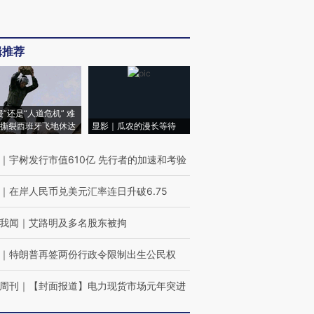
辑推荐
侵”还是“人道危机” 难
撕裂西班牙飞地休达
显影｜瓜农的漫长等待
｜
宇树发行市值610亿 先行者的加速和考验
｜
在岸人民币兑美元汇率连日升破6.75
我闻
｜
艾路明及多名股东被拘
｜
特朗普再签两份行政令限制出生公民权
周刊
｜
【封面报道】电力现货市场元年突进