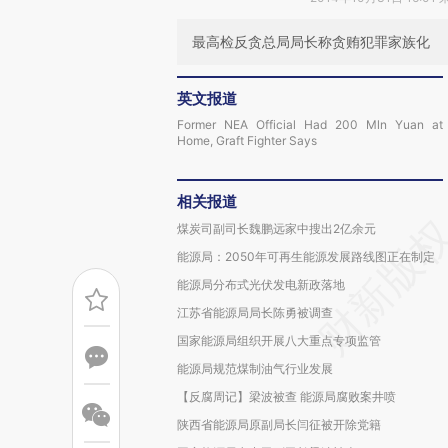
最高检反贪总局局长称贪贿犯罪家族化
英文报道
Former NEA Official Had 200 Mln Yuan at
Home, Graft Fighter Says
相关报道
煤炭司副司长魏鹏远家中搜出2亿余元
能源局：2050年可再生能源发展路线图正在制定
能源局分布式光伏发电新政落地
江苏省能源局局长陈勇被调查
国家能源局组织开展八大重点专项监管
能源局规范煤制油气行业发展
【反腐周记】梁波被查 能源局腐败案井喷
陕西省能源局原副局长闫征被开除党籍