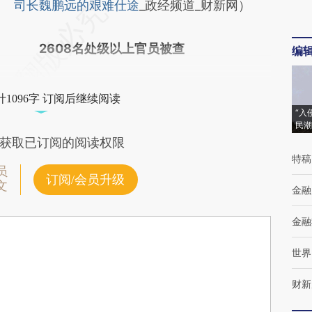
司长魏鹏远的艰难仕途
_政经频道_财新网）
2608名处级以上官员被查
编
1096字 订阅后继续阅读
“入
民潮
获取已订阅的阅读权限
特稿
员
订阅/会员升级
文
金融
金融
世界
财新