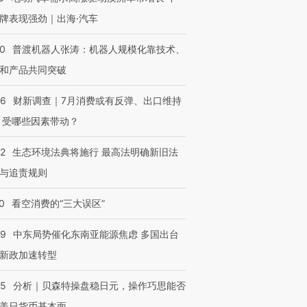
牌表现强劲｜出海·汽车
00
普渡机器人张涛：机器人规模化靠技术、
和产品共同突破
56
财新调查｜7月消费或有反弹、出口维持
 受哪些因素带动？
42
生态环境法典将施行 最高法明确新旧法
与追责规则
0
看空消费的“三大误区”
59
中东局势催化东南亚能源焦虑 多国出台
新政加速转型
05
分析｜贝森特操盘稳日元，操作巧思能否
美日货币基本面