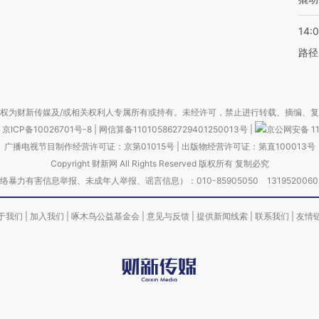
14:0
路径
权为财新传媒及/或相关权利人专属所有或持有。未经许可，禁止进行转载、摘编、
京ICP备10026701号-8
|
网信算备110105862729401250013号
|
京公网安备 11
广播电视节目制作经营许可证：京第01015号
|
出版物经营许可证：第直100013号
Copyright 财新网 All Rights Reserved 版权所有 复制必究
害信息举报、未成年人举报、谣言信息）：010-85905050 13195200605 举报邮
于我们
|
加入我们
|
啄木鸟公益基金会
|
意见与反馈
|
提供新闻线索
|
联系我们
|
友情