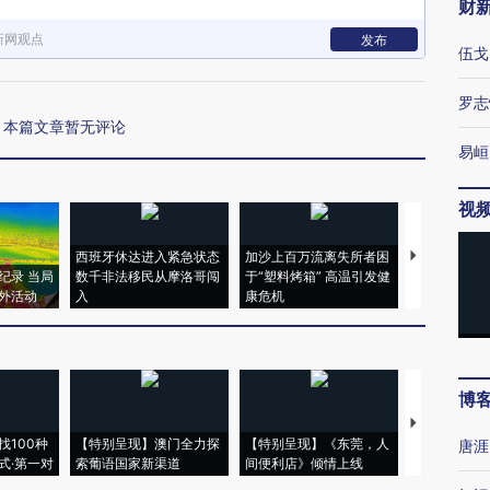
财
新网观点
发布
伍戈
罗志
本篇文章暂无评论
易峘
视
西班牙休达进入紧急状态
加沙上百万流离失所者困
视线｜HYR
纪录 当局
数千非法移民从摩洛哥闯
于“塑料烤箱” 高温引发健
术：是什么
外活动
入
康危机
心“花钱找虐
博
【推广】走
找100种
【特别呈现】澳门全力探
【特别呈现】《东莞，人
会，让数智科
唐涯
式·第一对
索葡语国家新渠道
间便利店》倾情上线
业