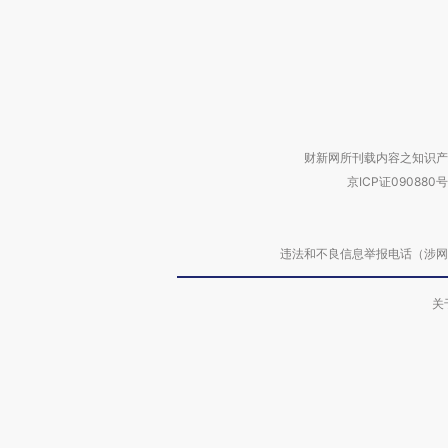
财新网所刊载内容之知识产
京ICP证090880号
违法和不良信息举报电话（涉网络暴力有
关