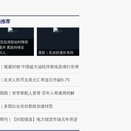
辑推荐
宜昌局部短时降雨
8毫米 紧急转移近
00人
显影｜瓜农的漫长等待
｜
规避封锁 中国超大油轮停靠埃及绕行非洲
｜
在岸人民币兑美元汇率连日升破6.75
我闻
｜
资管掌舵人更替 百年人寿僵局何解
｜
多国出台光伏新政加速转型
周刊
｜
【封面报道】电力现货市场元年突进