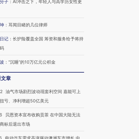
分子
：
AI冲击之下，年轻人与高学历女性更
坤
：
耳闻目睹的几位律师
日记
：
长护险覆盖全国 筹资和服务给予将持
码
波
：
“沉睡”的10万亿元公积金
新文章
22
油气市场剧烈波动现套利空间 嘉能可上
扭亏、净利增超50亿美元
6
贝恩资本宣布收购贡茶 在中国大陆无法
商标后退出市场
6
电动汽车需求高涨驱动澳洲车市增长 中