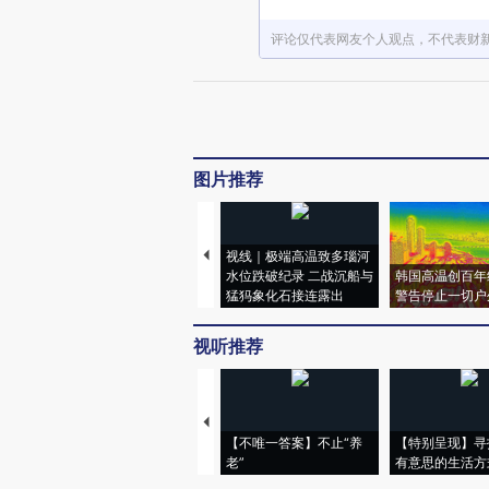
评论仅代表网友个人观点，不代表财
图片推荐
视线｜极端高温致多瑙河
水位跌破纪录 二战沉船与
韩国高温创百年
猛犸象化石接连露出
警告停止一切户
视听推荐
【不唯一答案】不止“养
【特别呈现】寻
老”
有意思的生活方