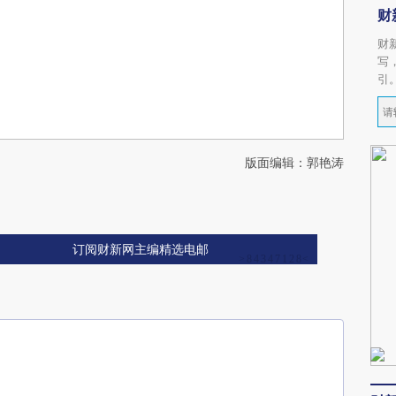
财
财
写
引
版面编辑：郭艳涛
订阅财新网主编精选电邮