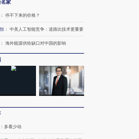
新名家
：
停不下来的价格？
恒
：
中美人工智能竞争：道路比技术更重要
：
海外能源供给缺口对中国的影响
频
OX的吸金
马航飞行员跨国走私7万
视线｜被称为“蟑螂”的印
让中产们甘
粒摇头丸 尿检体内含3种
度Z世代 用街头抗争将教
秘鲁纳斯
”？
毒品
育部长拱下台
13人遇难
客
进第四届链博
【商旅对话】华住集团
技“链”接产
【特别呈现】寻找100种
CFO：不靠规模取胜，华
【特别呈
：
多看少动
有意思的生活方式·第三对
住三大增长引擎是什么？
有意思的