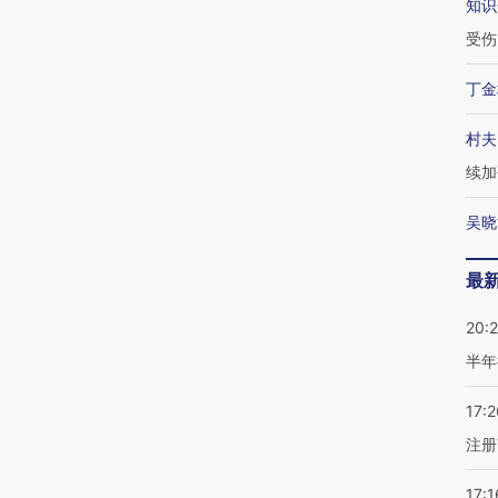
知识
受伤
丁金
村夫
续加
吴晓
最
20:
半年
17:2
注册
17:1