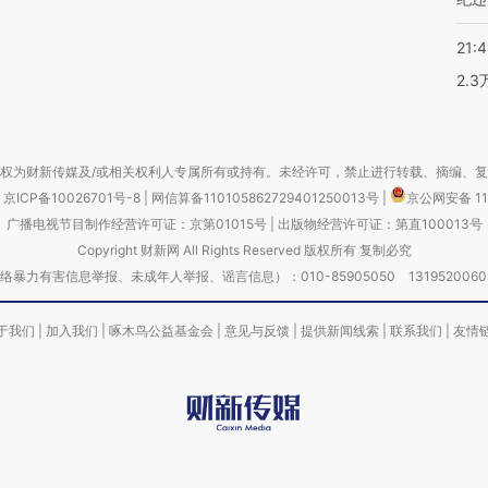
21:
2.
权为财新传媒及/或相关权利人专属所有或持有。未经许可，禁止进行转载、摘编、
京ICP备10026701号-8
|
网信算备110105862729401250013号
|
京公网安备 11
广播电视节目制作经营许可证：京第01015号
|
出版物经营许可证：第直100013号
Copyright 财新网 All Rights Reserved 版权所有 复制必究
害信息举报、未成年人举报、谣言信息）：010-85905050 13195200605 举报邮
于我们
|
加入我们
|
啄木鸟公益基金会
|
意见与反馈
|
提供新闻线索
|
联系我们
|
友情