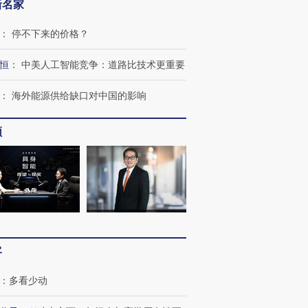
新名家
：
停不下来的价格？
恒
：
中美人工智能竞争：道路比技术更重要
：
海外能源供给缺口对中国的影响
频
跨国走私7万
视线｜被称为“蟑螂”的印
视线｜“入侵”还是“人道危
检体内含3种
度Z世代 用街头抗争将教
机”？难民潮撕裂西班牙
秘鲁纳斯
育部长拱下台
飞地休达
13人遇难
客
进第四届链博
【商旅对话】华住集团
技“链”接产
【特别呈现】寻找100种
CFO：不靠规模取胜，华
【特别呈
：
多看少动
有意思的生活方式·第三对
住三大增长引擎是什么？
有意思的