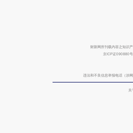
财新网所刊载内容之知识产
京ICP证090880号
违法和不良信息举报电话（涉网络暴力有
关