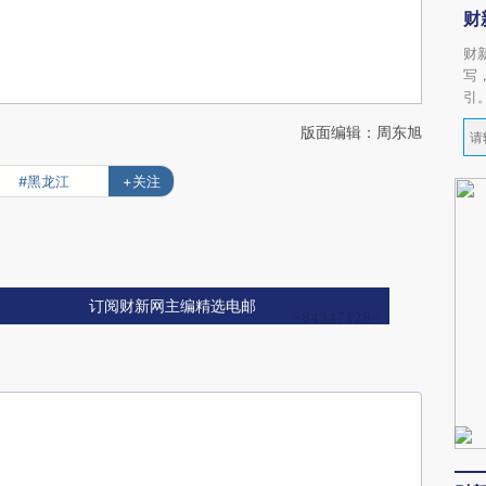
财
财
写
引
版面编辑：周东旭
#黑龙江
+关注
订阅财新网主编精选电邮