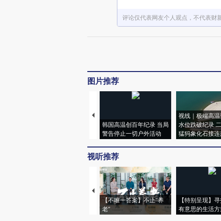
评论仅代表网友个人观点，不代表财
图片推荐
视线｜极端高温
韩国高温创百年纪录 当局
水位跌破纪录 
警告停止一切户外活动
猛犸象化石接连
视听推荐
【不唯一答案】不止“养
【特别呈现】寻
老”
有意思的生活方