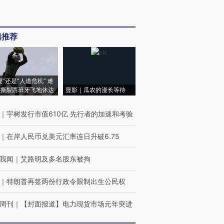
辑推荐
侵”还是“人道危机” 难
撕裂西班牙飞地休达
显影｜瓜农的漫长等待
｜
宇树发行市值610亿 先行者的加速和考验
｜
在岸人民币兑美元汇率连日升破6.75
我闻
｜
艾路明及多名股东被拘
｜
特朗普再签两份行政令限制出生公民权
周刊
｜
【封面报道】电力现货市场元年突进