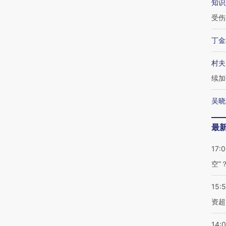
知识
受伤
丁金
村夫
续加
吴晓
最
17:
空”
15:
资超
14: