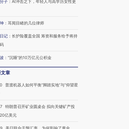
分子
：
AI冲击之下，年轻人与高学历女性更
坤
：
耳闻目睹的几位律师
日记
：
长护险覆盖全国 筹资和服务给予将持
码
波
：
“沉睡”的10万亿元公积金
新文章
00
普渡机器人如何平衡“脚踏实地”与“仰望星
？
57
特朗普召开矿业圆桌会 拟向关键矿产投
20亿美元
09
美日联合干预汇率，为何影响了黄金