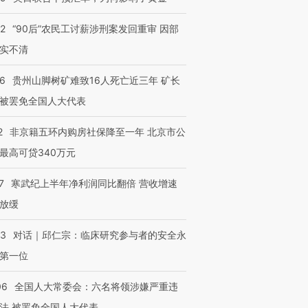
32
“90后”农民工讨薪涉刑案发回重审 因部
实不清
36
贵州山脚树矿难致16人死亡近三年 矿长
被罢免全国人大代表
2
非京籍五环内购房社保降至一年 北京市公
最高可贷340万元
7
寒武纪上半年净利润同比翻倍 营收增速
放缓
53
对话｜邱仁宗：临床研究参与者的安全永
第一位
06
全国人大常委会：六名将领涉嫌严重违
法 被罢免全国人大代表