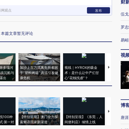
财
新网观点
发布
伍戈
罗志
本篇文章暂无评论
易峘
视
致多瑙河
加沙上百万流离失所者困
视线｜HYROX的吸金
马航飞行员
二战沉船与
于“塑料烤箱” 高温引发健
术：是什么让中产们甘
粒摇头丸 尿
露出
康危机
心“花钱找虐”？
毒品
博
【推广】走
找100种
【特别呈现】澳门全力探
【特别呈现】《东莞，人
会，让数智科
唐涯
式·第一对
索葡语国家新渠道
间便利店》倾情上线
业