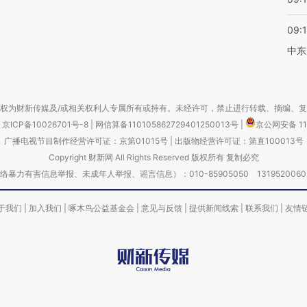
09:
中东
权为财新传媒及/或相关权利人专属所有或持有。未经许可，禁止进行转载、摘编、
京ICP备10026701号-8
|
网信算备110105862729401250013号
|
京公网安备 11
广播电视节目制作经营许可证：京第01015号
|
出版物经营许可证：第直100013号
Copyright 财新网 All Rights Reserved 版权所有 复制必究
害信息举报、未成年人举报、谣言信息）：010-85905050 13195200605 举报邮
于我们
|
加入我们
|
啄木鸟公益基金会
|
意见与反馈
|
提供新闻线索
|
联系我们
|
友情