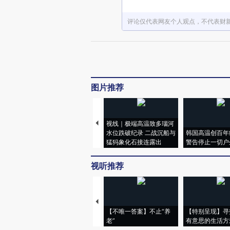
评论仅代表网友个人观点，不代表财
图片推荐
视线｜极端高温致多瑙河
水位跌破纪录 二战沉船与
韩国高温创百年
猛犸象化石接连露出
警告停止一切户
视听推荐
【不唯一答案】不止“养
【特别呈现】寻
老”
有意思的生活方