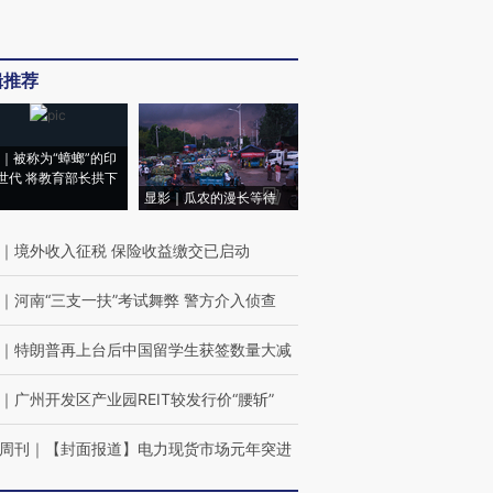
辑推荐
｜被称为“蟑螂”的印
世代 将教育部长拱下
显影｜瓜农的漫长等待
｜
境外收入征税 保险收益缴交已启动
｜
河南“三支一扶”考试舞弊 警方介入侦查
｜
特朗普再上台后中国留学生获签数量大减
｜
广州开发区产业园REIT较发行价“腰斩”
周刊
｜
【封面报道】电力现货市场元年突进