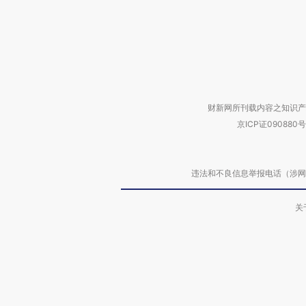
财新网所刊载内容之知识产
京ICP证090880号
违法和不良信息举报电话（涉网络暴力有
关