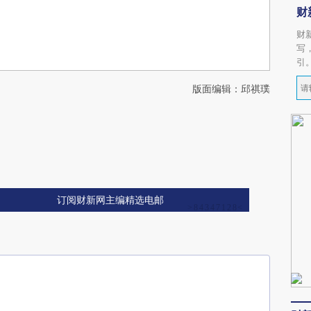
财
财
写
引
版面编辑：邱祺璞
订阅财新网主编精选电邮