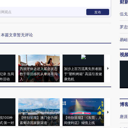
财
新网观点
发布
伍戈
罗志
本篇文章暂无评论
易峘
视
西班牙休达进入紧急状态
加沙上百万流离失所者困
马航飞行员
纪录 当局
数千非法移民从摩洛哥闯
于“塑料烤箱” 高温引发健
粒摇头丸 尿
外活动
入
康危机
毒品
博
【推广】走
唐涯
找100种
【特别呈现】澳门全力探
【特别呈现】《东莞，人
会，让数智科
式·第一对
索葡语国家新渠道
间便利店》倾情上线
业