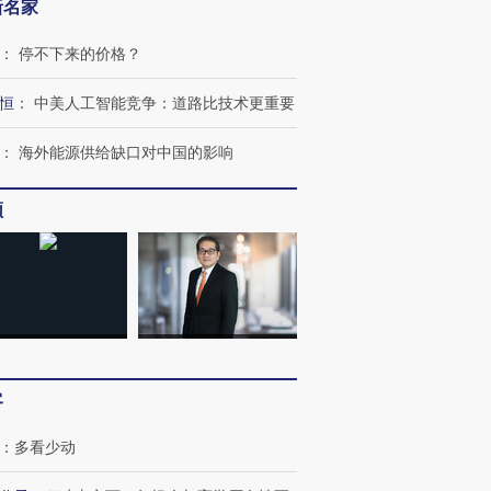
新名家
：
停不下来的价格？
恒
：
中美人工智能竞争：道路比技术更重要
：
海外能源供给缺口对中国的影响
频
跨国走私7万
视线｜HY
检体内含3种
泽连斯基密集出访美英 索
秘鲁纳斯卡观光飞机坠毁
术：是什
要防空导弹“救急”
13人遇难
心“花钱找
客
进第四届链博
【商旅对话】华住集团
：
多看少动
技“链”接产
【特别呈现】寻找100种
CFO：不靠规模取胜，华
【特别呈
有意思的生活方式·第三对
住三大增长引擎是什么？
有意思的