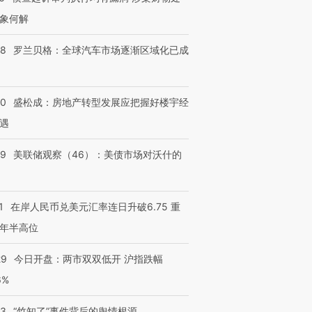
象何解
58
罗兰贝格：全球汽车市场逐渐区域化已成
50
盛松成：房地产转型发展应把握好楼宇经
遇
39
美联储观察（46）：美债市场对沃什的
1
在岸人民币兑美元汇率连日升破6.75 重
年半高位
29
今日开盘：两市双双低开 沪指跌幅
6%
13
“竹知了”事件背后的舆情根源