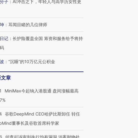
分子
：
AI冲击之下，年轻人与高学历女性更
坤
：
耳闻目睹的几位律师
日记
：
长护险覆盖全国 筹资和服务给予将持
码
波
：
“沉睡”的10万亿元公积金
新文章
1
MiniMax今起纳入港股通 盘间涨幅最高
77%
4
谷歌DeepMind CEO哈萨比斯卸任 转任
epMind董事长及谷歌首席科学家
6
侦查起诉审判执行均有漏洞 涉案财物处