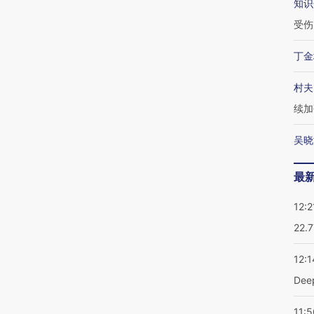
知识
受伤
丁金
村夫
续加
吴晓
最
12:2
22.
12:1
De
11:5