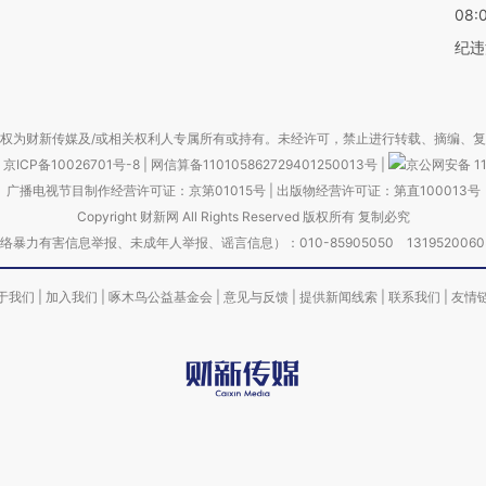
08:
纪违
权为财新传媒及/或相关权利人专属所有或持有。未经许可，禁止进行转载、摘编、
京ICP备10026701号-8
|
网信算备110105862729401250013号
|
京公网安备 11
广播电视节目制作经营许可证：京第01015号
|
出版物经营许可证：第直100013号
Copyright 财新网 All Rights Reserved 版权所有 复制必究
害信息举报、未成年人举报、谣言信息）：010-85905050 13195200605 举报邮
于我们
|
加入我们
|
啄木鸟公益基金会
|
意见与反馈
|
提供新闻线索
|
联系我们
|
友情