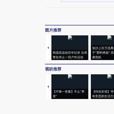
图片推荐
加沙上百万流离
韩国高温创百年纪录 当局
于“塑料烤箱” 
警告停止一切户外活动
康危机
视听推荐
【不唯一答案】不止“养
【特别呈现】寻
老”
有意思的生活方