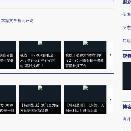
财
伍戈
本篇文章暂无评论
罗志
易峘
失所者困
视线｜HYROX的吸金
视线｜被称为“蟑螂”的印
视线｜“入侵
视
高温引发健
术：是什么让中产们甘
度Z世代 用街头抗争将教
机”？难民潮
心“花钱找虐”？
育部长拱下台
飞地休达
【推广】走
找100种
【特别呈现】澳门全力探
【特别呈现】《东莞，人
会，让数智科
博
式·第一对
索葡语国家新渠道
间便利店》倾情上线
业
唐涯