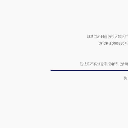
财新网所刊载内容之知识产
京ICP证090880号
违法和不良信息举报电话（涉网络暴力有
关