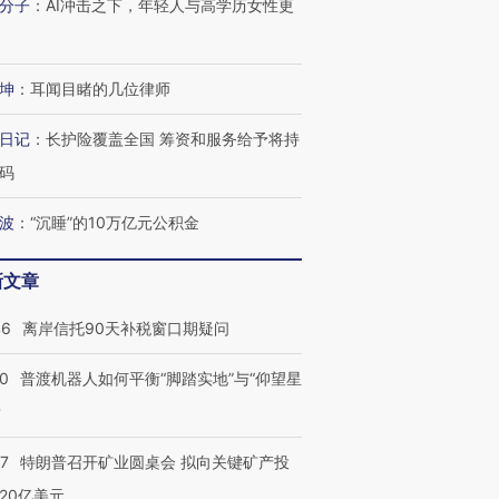
分子
：
AI冲击之下，年轻人与高学历女性更
坤
：
耳闻目睹的几位律师
日记
：
长护险覆盖全国 筹资和服务给予将持
码
波
：
“沉睡”的10万亿元公积金
新文章
46
离岸信托90天补税窗口期疑问
00
普渡机器人如何平衡“脚踏实地”与“仰望星
？
57
特朗普召开矿业圆桌会 拟向关键矿产投
20亿美元