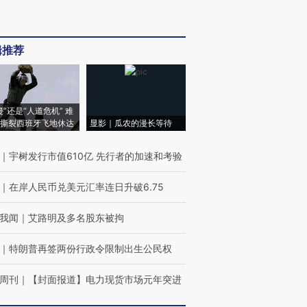
辑推荐
侵”还是“人道危机” 难
撕裂西班牙飞地休达
显影｜瓜农的漫长等待
｜
宇树发行市值610亿 先行者的加速和考验
｜
在岸人民币兑美元汇率连日升破6.75
我闻
｜
艾路明及多名股东被拘
｜
特朗普再签两份行政令限制出生公民权
周刊
｜
【封面报道】电力现货市场元年突进