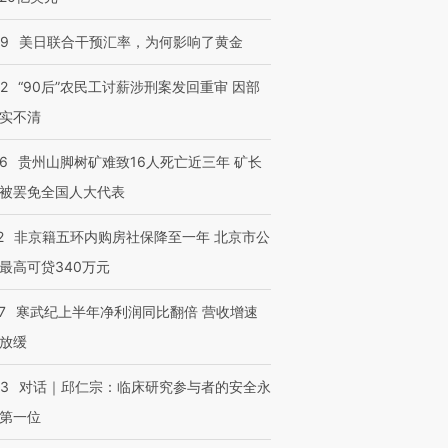
09
美日联合干预汇率，为何影响了黄金
32
“90后”农民工讨薪涉刑案发回重审 因部
实不清
36
贵州山脚树矿难致16人死亡近三年 矿长
被罢免全国人大代表
2
非京籍五环内购房社保降至一年 北京市公
最高可贷340万元
7
寒武纪上半年净利润同比翻倍 营收增速
放缓
53
对话｜邱仁宗：临床研究参与者的安全永
第一位