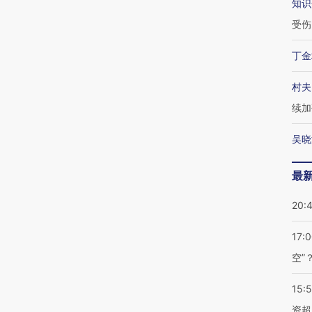
知识
受伤
丁金
村夫
续加
吴晓
最
20:
17:
空”
15:
资超