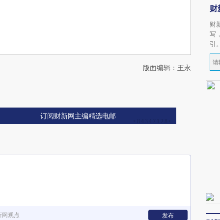
财
财
写
引
版面编辑：王永
订阅财新网主编精选电邮
新网观点
发布