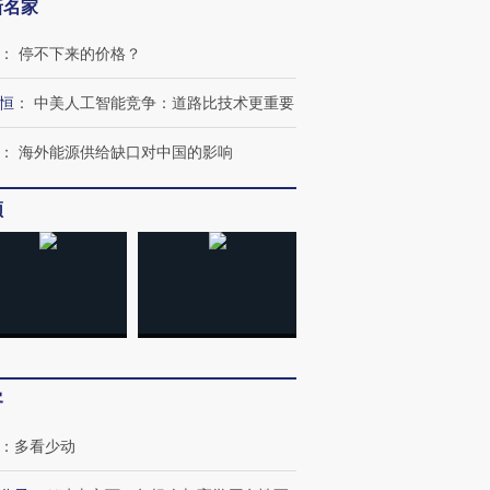
新名家
：
停不下来的价格？
恒
：
中美人工智能竞争：道路比技术更重要
：
海外能源供给缺口对中国的影响
”还是“人道危
频
湖北宜昌局部短时降雨
哈尔滨遭遇短时极端强降
撕裂西班牙
128毫米 紧急转移近
雨 3小时累计雨量超80毫
秘鲁纳斯
4000人
米
13人遇难
进第四届链博
【商旅对话】华住集团
技“链”接产
【特别呈现】寻找100种
CFO：不靠规模取胜，华
【特别呈
客
有意思的生活方式·第三对
住三大增长引擎是什么？
有意思的
：
多看少动