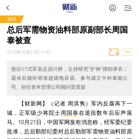
政经
总后军需物资油料部原副部长周国
泰被查
2015年10月21日 11:42
T中
曾任07式军装总设计师，主持研究“护神”牌防弹衣；
退休后领衔研发超级电容器、参与成立中科泰能公
司、担任资本管理公司顾问受质疑
【财新网】（记者 周淇隽）
军内反腐再下一
城，正军级少将院士
周国泰
在退役数年后应声落
马。10月21日，中国军网发布消息称，经军委纪委
批准，总后勤部纪委对总后勤部军需物资油料部原