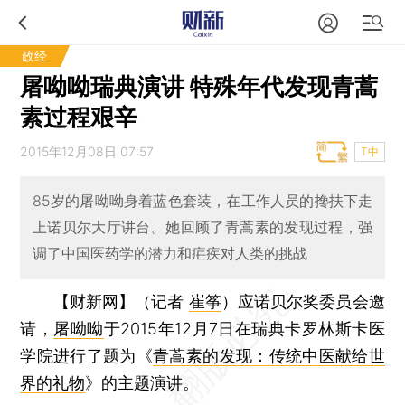
政经
屠呦呦瑞典演讲 特殊年代发现青蒿
素过程艰辛
2015年12月08日 07:57
T中
85岁的屠呦呦身着蓝色套装，在工作人员的搀扶下走
上诺贝尔大厅讲台。她回顾了青蒿素的发现过程，强
调了中国医药学的潜力和疟疾对人类的挑战
【财新网】（记者
崔筝
）
应诺贝尔奖委员会邀
请，
屠呦呦
于2015年12月7日在瑞典卡罗林斯卡医
学院进行了题为《
青蒿素的发现：传统中医献给世
界的礼物
》的主题演讲。