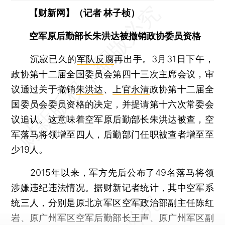
【财新网】（记者 林子桢）
空军原后勤部长朱洪达被撤销政协委员资格
沉寂已久的
军队反腐
再出手。3月31日下午，
政协第十二届全国委员会第四十三次主席会议，审
议通过关于撤销
朱洪达
、
上官永清
政协第十二届全
国委员会委员资格的决定，并提请第十六次常委会
议追认。这意味着空军原后勤部长朱洪达被查，空
军落马将领增至四人，后勤部门任职被查者增至至
少19人。
2015年以来，军方先后公布了49名落马将领
涉嫌违纪违法情况。据财新记者统计，其中空军系
统三人，分别是原北京军区空军政治部副主任陈红
岩、原广州军区空军后勤部长王声、原广州军区副