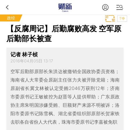
政经
T中
【反腐周记】后勤腐败高发 空军原
后勤部长被查
记者 林子桢
2016年04月05日 13:17
空军后勤部原部长朱洪达被撤销全国政协委员资格；
海南省人大常委会原副主任张力夫被开除党籍；海南
原副省长冀文林被认定受贿2046万获刑12年；济南
市委原书记王敏被控为赵晋等人提供帮助；广东原政
协主席朱明国涉嫌受贿、巨额财产来源不明被诉；洛
阳市委原书记陈雪枫、湖北省委组织部原部长贺家铁
去职各自省份人大代表，珠海市委原书记李嘉被免职