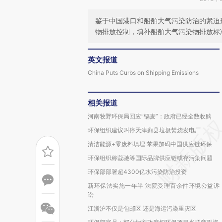
鉴于中国港口和船舶大气污染防治的紧迫
物排放控制，填补船舶大气污染物排放标
英文报道
China Puts Curbs on Shipping Emissions
相关报道
河南牧野环保局回应“镉麦”：政府已经全数收购
环保组织建议叫停天津蓟县垃圾焚烧发电厂
清洁能源+零废料填埋 苹果加码中国供应链环保
环保组织称蔻驰等国际品牌供应链或存污染问题
环保部部署超4300亿水污染防治投资
新环保法实施一年半 法院受理百余件环境公益诉
讼
江浙沪不仅是包邮区 还是海运污染重灾区