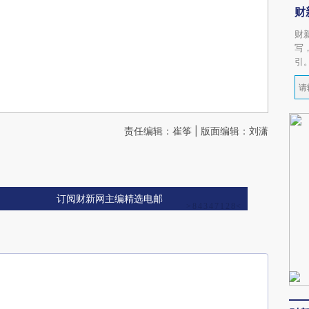
财
财
写
引
责任编辑：崔筝 | 版面编辑：刘潇
订阅财新网主编精选电邮