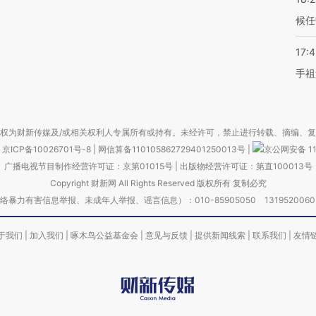
候任
17:
手祖
权为财新传媒及/或相关权利人专属所有或持有。未经许可，禁止进行转载、摘编、
京ICP备10026701号-8
|
网信算备110105862729401250013号
|
京公网安备 11
广播电视节目制作经营许可证：京第01015号
|
出版物经营许可证：第直100013号
Copyright 财新网 All Rights Reserved 版权所有 复制必究
害信息举报、未成年人举报、谣言信息）：010-85905050 13195200605 举报邮
于我们
|
加入我们
|
啄木鸟公益基金会
|
意见与反馈
|
提供新闻线索
|
联系我们
|
友情