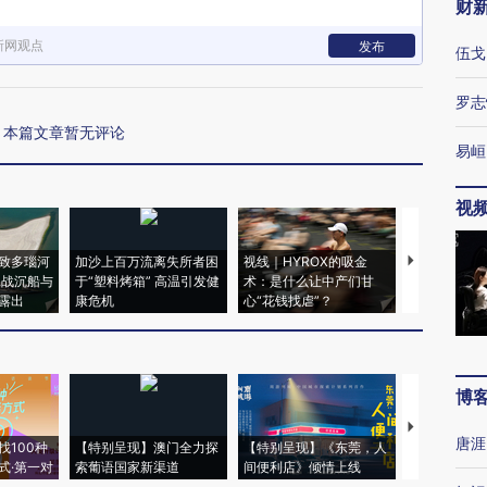
财
新网观点
发布
伍戈
罗志
本篇文章暂无评论
易峘
视
致多瑙河
加沙上百万流离失所者困
视线｜HYROX的吸金
马航飞行员
二战沉船与
于“塑料烤箱” 高温引发健
术：是什么让中产们甘
粒摇头丸 尿
露出
康危机
心“花钱找虐”？
毒品
博
【推广】走
唐涯
找100种
【特别呈现】澳门全力探
【特别呈现】《东莞，人
会，让数智科
式·第一对
索葡语国家新渠道
间便利店》倾情上线
业