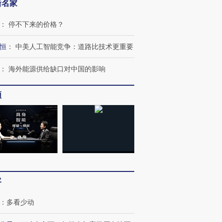
新名家
：
停不下来的价格？
恒
：
中美人工智能竞争：道路比技术更重要
：
海外能源供给缺口对中国的影响
频
跨国走私7万
视线｜被称为“蟑螂”的印
视线｜“入侵”还是“人道危
检体内含3种
度Z世代 用街头抗争将教
机”？难民潮撕裂西班牙
秘鲁纳斯
育部长拱下台
飞地休达
13人遇难
客
进第四届链博
【商旅对话】华住集团
：
多看少动
技“链”接产
【特别呈现】寻找100种
CFO：不靠规模取胜，华
【特别呈
有意思的生活方式·第三对
住三大增长引擎是什么？
有意思的