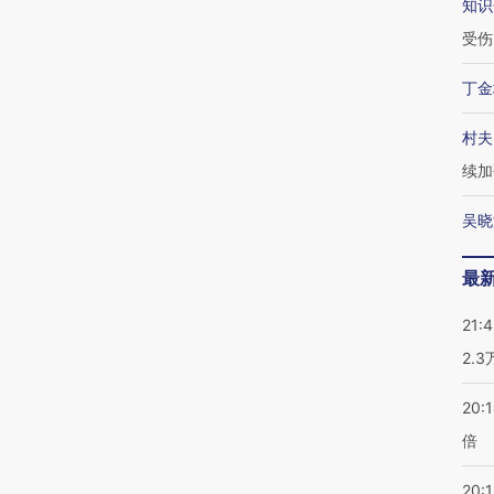
知识
受伤
丁金
村夫
续加
吴晓
最
21:
2.
20:
倍
20:1