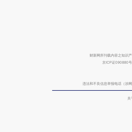
财新网所刊载内容之知识产
京ICP证090880号
违法和不良信息举报电话（涉网络暴力有
关