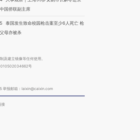
中国侨联副主席
45
泰国发生致命校园枪击案至少6人死亡 枪
父母亦被杀
复制及建立镜像等任何使用。
010502034662号
箱：laixin@caixin.com
链接