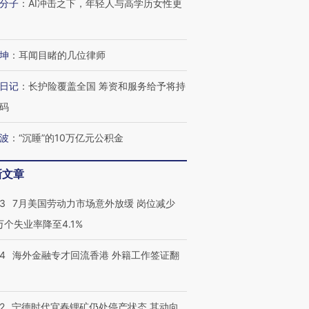
分子
：
AI冲击之下，年轻人与高学历女性更
坤
：
耳闻目睹的几位律师
日记
：
长护险覆盖全国 筹资和服务给予将持
码
波
：
“沉睡”的10万亿元公积金
新文章
43
7月美国劳动力市场意外放缓 岗位减少
3万个失业率降至4.1%
14
海外金融专才回流香港 外籍工作签证翻
2
宁德时代宜春锂矿仍处停产状态 其动向