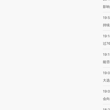
影响
19:5
持续
19:1
过7
19:1
能否
19:
大选
19:0
会向
18: