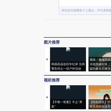
评论仅代表网友个人观点，不代表财
图片推荐
视线｜极端高温
韩国高温创百年纪录 当局
水位跌破纪录 
警告停止一切户外活动
猛犸象化石接连
视听推荐
【不唯一答案】不止“养
【特别呈现】寻
老”
有意思的生活方