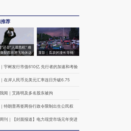
辑推荐
侵”还是“人道危机” 难
撕裂西班牙飞地休达
显影｜瓜农的漫长等待
｜
宇树发行市值610亿 先行者的加速和考验
｜
在岸人民币兑美元汇率连日升破6.75
我闻
｜
艾路明及多名股东被拘
｜
特朗普再签两份行政令限制出生公民权
周刊
｜
【封面报道】电力现货市场元年突进