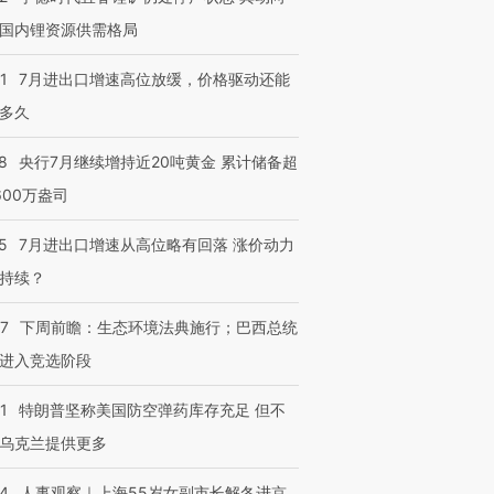
国内锂资源供需格局
1
7月进出口增速高位放缓，价格驱动还能
多久
8
央行7月继续增持近20吨黄金 累计储备超
600万盎司
5
7月进出口增速从高位略有回落 涨价动力
持续？
07
下周前瞻：生态环境法典施行；巴西总统
进入竞选阶段
1
特朗普坚称美国防空弹药库存充足 但不
乌克兰提供更多
24
人事观察｜上海55岁女副市长解冬进京