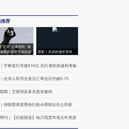
辑推荐
侵”还是“人道危机” 难
撕裂西班牙飞地休达
显影｜瓜农的漫长等待
｜
宇树发行市值610亿 先行者的加速和考验
｜
在岸人民币兑美元汇率连日升破6.75
我闻
｜
艾路明及多名股东被拘
｜
特朗普再签两份行政令限制出生公民权
周刊
｜
【封面报道】电力现货市场元年突进