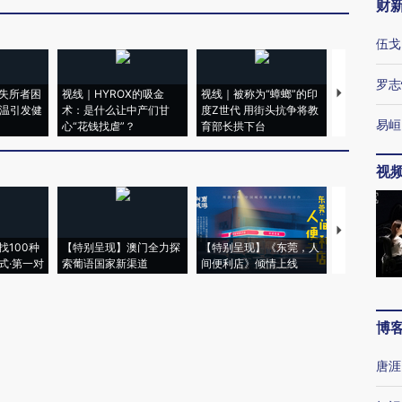
财
伍戈
罗志
失所者困
视线｜HYROX的吸金
视线｜被称为“蟑螂”的印
视线｜“入侵
高温引发健
术：是什么让中产们甘
度Z世代 用街头抗争将教
机”？难民潮
易峘
心“花钱找虐”？
育部长拱下台
飞地休达
视
【推广】走
找100种
【特别呈现】澳门全力探
【特别呈现】《东莞，人
会，让数智科
式·第一对
索葡语国家新渠道
间便利店》倾情上线
业
博
唐涯