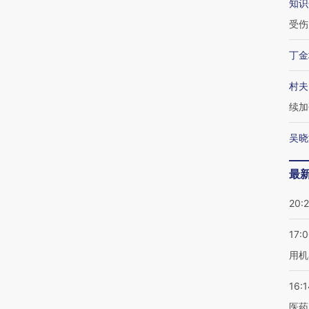
知识
受伤
丁金
村夫
续加
吴晓
最
20:
17:
用机
16:1
医药