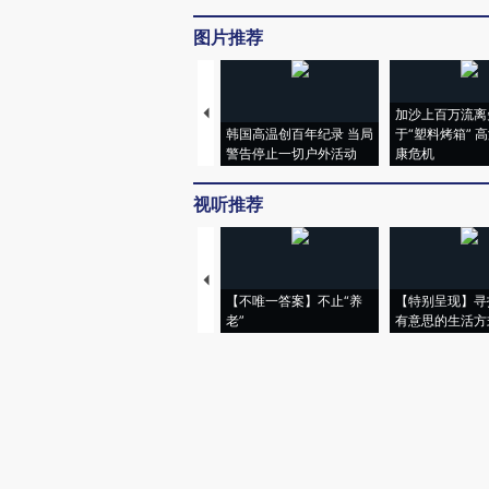
图片推荐
加沙上百万流离
韩国高温创百年纪录 当局
于“塑料烤箱” 
警告停止一切户外活动
康危机
视听推荐
【不唯一答案】不止“养
【特别呈现】寻
老”
有意思的生活方