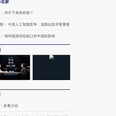
新名家
：
停不下来的价格？
恒
：
中美人工智能竞争：道路比技术更重要
”还是“人道危
湖北宜昌局部短时降雨
哈尔滨遭遇短时极端强降
撕裂西班牙
128毫米 紧急转移近
雨 3小时累计雨量超80毫
秘鲁纳斯
：
海外能源供给缺口对中国的影响
4000人
米
13人遇难
频
进第四届链博
【商旅对话】华住集团
技“链”接产
【特别呈现】寻找100种
CFO：不靠规模取胜，华
【特别呈
有意思的生活方式·第三对
住三大增长引擎是什么？
有意思的
客
：
多看少动