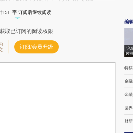
1511字 订阅后继续阅读
编
获取已订阅的阅读权限
员
订阅/会员升级
“入
文
民潮
特稿
金融
金融
世界
财新