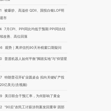
1
被爆炒、高溢价 QDII、国投白银LOF明
退市
4
7月CPI、PPI同比均低于预期 PPI同比结
续改善、高位回落
46
观势｜离岸信托90天补税窗口期疑问
00
普渡机器人如何平衡“脚踏实地”与“仰望星
？
57
特朗普召开矿业圆桌会 拟向关键矿产投
20亿美元(含视频)
09
美日联合干预汇率，为何影响了黄金
32
“90后”农民工讨薪涉刑案发回重审 因部