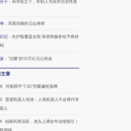
分子
：
AI冲击之下，年轻人与高学历女性更
坤
：
耳闻目睹的几位律师
日记
：
长护险覆盖全国 筹资和服务给予将持
码
波
：
“沉睡”的10万亿元公积金
新文章
26
河南西平“7.30”刑案嫌犯落网
00
普渡机器人张涛：人形机器人不会替代专
器人
4
创新药再活跃，龙头上调全年业绩指引｜
股周报