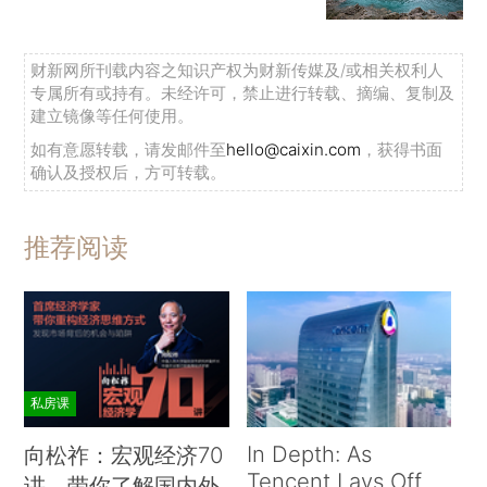
财新网所刊载内容之知识产权为财新传媒及/或相关权利人
专属所有或持有。未经许可，禁止进行转载、摘编、复制及
建立镜像等任何使用。
如有意愿转载，请发邮件至
hello@caixin.com
，获得书面
确认及授权后，方可转载。
推荐阅读
私房课
In Depth: As
向松祚：宏观经济70
Tencent Lays Off
讲，带你了解国内外