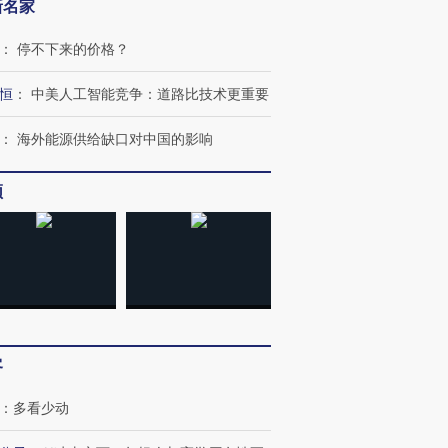
新名家
：
停不下来的价格？
恒
：
中美人工智能竞争：道路比技术更重要
：
海外能源供给缺口对中国的影响
频
客
：
多看少动