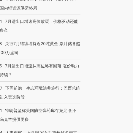
国内锂资源供需格局
1
7月进出口增速高位放缓，价格驱动还能
多久
8
央行7月继续增持近20吨黄金 累计储备超
600万盎司
5
7月进出口增速从高位略有回落 涨价动力
持续？
07
下周前瞻：生态环境法典施行；巴西总统
进入竞选阶段
1
特朗普坚称美国防空弹药库存充足 但不
乌克兰提供更多
24
人事观察｜上海55岁女副市长解冬进京