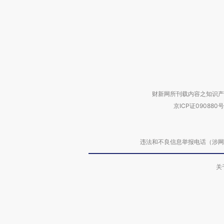
财新网所刊载内容之知识产
京ICP证090880号
违法和不良信息举报电话（涉网络暴力有
关