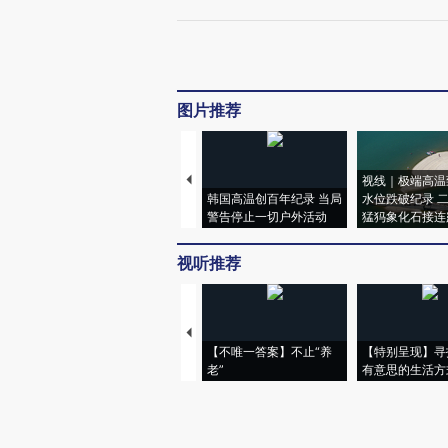
图片推荐
视线｜极端高温
韩国高温创百年纪录 当局
水位跌破纪录 
警告停止一切户外活动
猛犸象化石接连
视听推荐
【不唯一答案】不止“养
【特别呈现】寻
老”
有意思的生活方