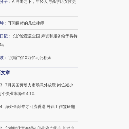
分子
：
AI冲击之下，年轻人与高学历女性更
坤
：
耳闻目睹的几位律师
日记
：
长护险覆盖全国 筹资和服务给予将持
码
跨国走私7万
视线｜被称为“蟑螂”的印
视线｜“入侵”还是“人道危
检体内含3种
波
：
“沉睡”的10万亿元公积金
度Z世代 用街头抗争将教
机”？难民潮撕裂西班牙
秘鲁纳斯
育部长拱下台
飞地休达
13人遇难
新文章
43
7月美国劳动力市场意外放缓 岗位减少
3万个失业率降至4.1%
进第四届链博
【商旅对话】华住集团
技“链”接产
【特别呈现】寻找100种
CFO：不靠规模取胜，华
【特别呈
14
海外金融专才回流香港 外籍工作签证翻
有意思的生活方式·第三对
住三大增长引擎是什么？
有意思的
2
宁德时代宜春锂矿仍处停产状态 其动向