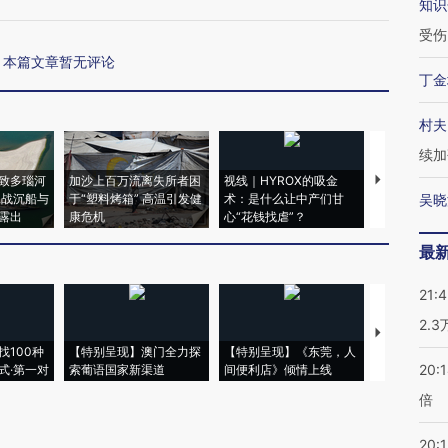
知识
受伤
本篇文章暂无评论
丁金
村夫
续加
致多瑙河
加沙上百万流离失所者困
视线｜HYROX的吸金
马航飞行员
二战沉船与
于“塑料烤箱” 高温引发健
术：是什么让中产们甘
粒摇头丸 尿
吴晓
露出
康危机
心“花钱找虐”？
毒品
最
21:
2.
【推广】走
找100种
【特别呈现】澳门全力探
【特别呈现】《东莞，人
会，让数智科
20:
式·第一对
索葡语国家新渠道
间便利店》倾情上线
业
倍
20:1