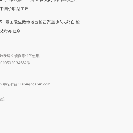
中国侨联副主席
45
泰国发生致命校园枪击案至少6人死亡 枪
父母亦被杀
复制及建立镜像等任何使用。
010502034662号
箱：laixin@caixin.com
链接