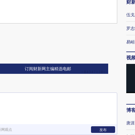
财
伍戈
罗志
易峘
视
订阅财新网主编精选电邮
博
唐涯
新网观点
发布