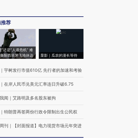
辑推荐
侵”还是“人道危机” 难
撕裂西班牙飞地休达
显影｜瓜农的漫长等待
｜
宇树发行市值610亿 先行者的加速和考验
｜
在岸人民币兑美元汇率连日升破6.75
我闻
｜
艾路明及多名股东被拘
｜
特朗普再签两份行政令限制出生公民权
周刊
｜
【封面报道】电力现货市场元年突进