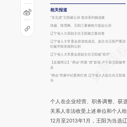
相关报道
“东北虎”王阳被公诉 曾涉系列贿选案
张越、陈雪枫、王阳三案被检方提起公诉
辽宁省人大原副主任王阳被立案侦查
辽宁省人大常委会原党组成员、副主任王阳严重违
纪被开除党籍和公职
辽宁省人大常委会原副主任王阳被“双开”
【反腐周记】“两会”闭幕“虎”影现 卢子跃王阳被带
走
“两会”闭幕中纪委再打虎 辽宁省人大副主任王阳落
马
个人在企业经营、职务调整、获
关系人非法收受上述单位和个人给予
12月至2013年1月，王阳为当