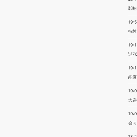
影响
19:5
持续
19:1
过7
19:1
能否
19:
大选
19:0
会向
18: