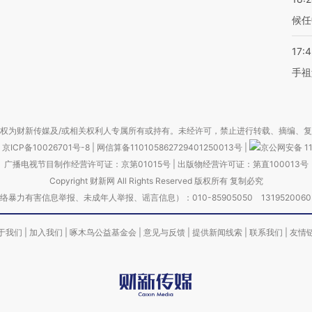
候任
17:
手祖
权为财新传媒及/或相关权利人专属所有或持有。未经许可，禁止进行转载、摘编、
京ICP备10026701号-8
|
网信算备110105862729401250013号
|
京公网安备 11
广播电视节目制作经营许可证：京第01015号
|
出版物经营许可证：第直100013号
Copyright 财新网 All Rights Reserved 版权所有 复制必究
害信息举报、未成年人举报、谣言信息）：010-85905050 13195200605 举报邮
于我们
|
加入我们
|
啄木鸟公益基金会
|
意见与反馈
|
提供新闻线索
|
联系我们
|
友情