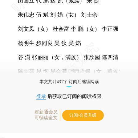
田国立 代 鹏 达 瓦（藏族） 朱 捷
朱伟忠 伍 斌 刘 娟（女） 刘士余
刘文凤（女） 杜金富 李 鹏（女） 李正强
杨明生 步同良 吴 狄 吴 焰
谷 澍 张丽丽（女，满族） 张欣园 陈四清
陈雨露 易 纲 易会满 呷西哈姆（女，藏族）
本文共计431字 订阅后继续阅读
登录
后获取已订阅的阅读权限
财新通会员
订阅/会员升级
可畅读全文