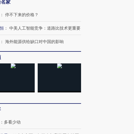
新名家
：
停不下来的价格？
恒
：
中美人工智能竞争：道路比技术更重要
：
海外能源供给缺口对中国的影响
频
客
：
多看少动