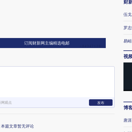
财
伍戈
罗志
易峘
订阅财新网主编精选电邮
视
新网观点
发布
博
唐涯
本篇文章暂无评论