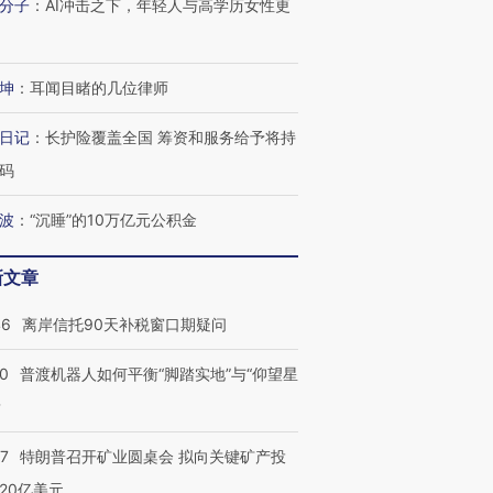
分子
：
AI冲击之下，年轻人与高学历女性更
坤
：
耳闻目睹的几位律师
跨国走私7万
视线｜被称为“蟑螂”的印
视线｜“入侵”还是“人道危
检体内含3种
度Z世代 用街头抗争将教
机”？难民潮撕裂西班牙
秘鲁纳斯
日记
：
长护险覆盖全国 筹资和服务给予将持
育部长拱下台
飞地休达
13人遇难
码
波
：
“沉睡”的10万亿元公积金
新文章
进第四届链博
【商旅对话】华住集团
技“链”接产
【特别呈现】寻找100种
CFO：不靠规模取胜，华
【特别呈
有意思的生活方式·第三对
住三大增长引擎是什么？
有意思的
46
离岸信托90天补税窗口期疑问
00
普渡机器人如何平衡“脚踏实地”与“仰望星
？
57
特朗普召开矿业圆桌会 拟向关键矿产投
20亿美元