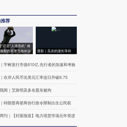
辑推荐
侵”还是“人道危机” 难
撕裂西班牙飞地休达
显影｜瓜农的漫长等待
｜
宇树发行市值610亿 先行者的加速和考验
｜
在岸人民币兑美元汇率连日升破6.75
我闻
｜
艾路明及多名股东被拘
｜
特朗普再签两份行政令限制出生公民权
周刊
｜
【封面报道】电力现货市场元年突进