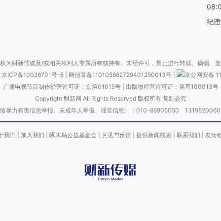
08:
纪违
权为财新传媒及/或相关权利人专属所有或持有。未经许可，禁止进行转载、摘编、
京ICP备10026701号-8
|
网信算备110105862729401250013号
|
京公网安备 11
广播电视节目制作经营许可证：京第01015号
|
出版物经营许可证：第直100013号
Copyright 财新网 All Rights Reserved 版权所有 复制必究
害信息举报、未成年人举报、谣言信息）：010-85905050 13195200605 举报邮
于我们
|
加入我们
|
啄木鸟公益基金会
|
意见与反馈
|
提供新闻线索
|
联系我们
|
友情