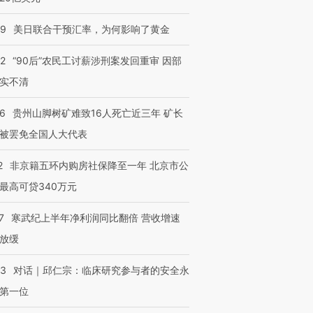
09
美日联合干预汇率，为何影响了黄金
32
“90后”农民工讨薪涉刑案发回重审 因部
实不清
36
贵州山脚树矿难致16人死亡近三年 矿长
被罢免全国人大代表
2
非京籍五环内购房社保降至一年 北京市公
最高可贷340万元
7
寒武纪上半年净利润同比翻倍 营收增速
放缓
53
对话｜邱仁宗：临床研究参与者的安全永
第一位