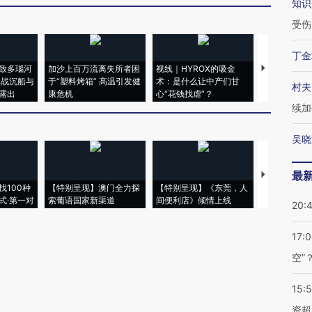
知识
受伤
丁金
致多瑙河
加沙上百万流离失所者困
视线｜HYROX的吸金
马航飞行员
二战沉船与
于“塑料烤箱” 高温引发健
术：是什么让中产们甘
粒摇头丸 尿
村夫
露出
康危机
心“花钱找虐”？
毒品
续加
吴晓
最
【推广】走
找100种
【特别呈现】澳门全力探
【特别呈现】《东莞，人
会，让数智科
式·第一对
索葡语国家新渠道
间便利店》倾情上线
业
20:
17:
空”
15:
资超