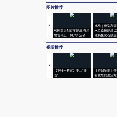
图片推荐
视线｜极端高温
韩国高温创百年纪录 当局
水位跌破纪录 
警告停止一切户外活动
猛犸象化石接连
视听推荐
【不唯一答案】不止“养
【特别呈现】寻
老”
有意思的生活方