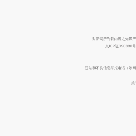
财新网所刊载内容之知识产
京ICP证090880号
违法和不良信息举报电话（涉网络暴力有
关