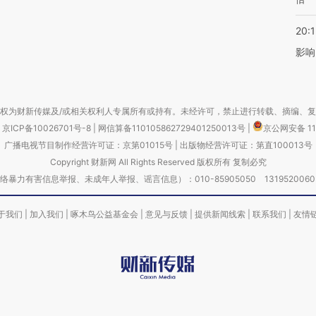
20:1
影响
权为财新传媒及/或相关权利人专属所有或持有。未经许可，禁止进行转载、摘编、
京ICP备10026701号-8
|
网信算备110105862729401250013号
|
京公网安备 11
广播电视节目制作经营许可证：京第01015号
|
出版物经营许可证：第直100013号
Copyright 财新网 All Rights Reserved 版权所有 复制必究
害信息举报、未成年人举报、谣言信息）：010-85905050 13195200605 举报邮
于我们
|
加入我们
|
啄木鸟公益基金会
|
意见与反馈
|
提供新闻线索
|
联系我们
|
友情