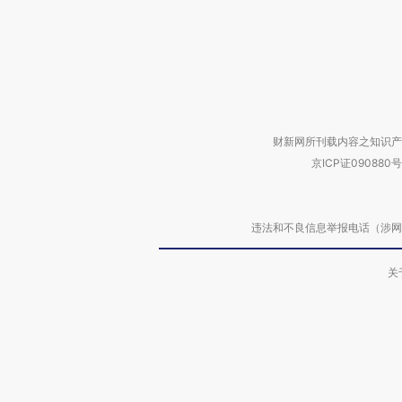
财新网所刊载内容之知识产
京ICP证090880号
违法和不良信息举报电话（涉网络暴力有
关