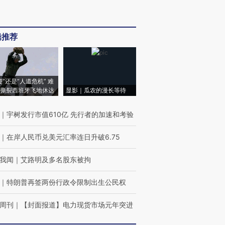
辑推荐
侵”还是“人道危机” 难
撕裂西班牙飞地休达
显影｜瓜农的漫长等待
｜
宇树发行市值610亿 先行者的加速和考验
｜
在岸人民币兑美元汇率连日升破6.75
我闻
｜
艾路明及多名股东被拘
｜
特朗普再签两份行政令限制出生公民权
周刊
｜
【封面报道】电力现货市场元年突进