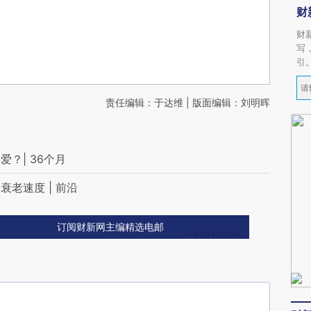
财
财
写
引
责任编辑：于达维 | 版面编辑：刘明晖
？| 36个月
老速度 | 前沿
订阅财新网主编精选电邮