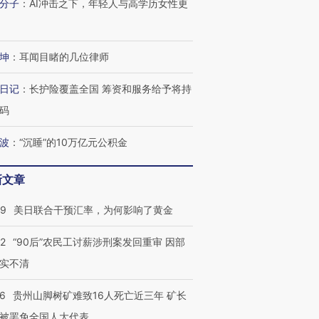
技“链”接产
【特别呈现】寻找100种
CFO：不靠规模取胜，华
【特别呈
分子
：
AI冲击之下，年轻人与高学历女性更
有意思的生活方式·第三对
住三大增长引擎是什么？
有意思的
坤
：
耳闻目睹的几位律师
日记
：
长护险覆盖全国 筹资和服务给予将持
码
波
：
“沉睡”的10万亿元公积金
新文章
09
美日联合干预汇率，为何影响了黄金
32
“90后”农民工讨薪涉刑案发回重审 因部
实不清
36
贵州山脚树矿难致16人死亡近三年 矿长
被罢免全国人大代表