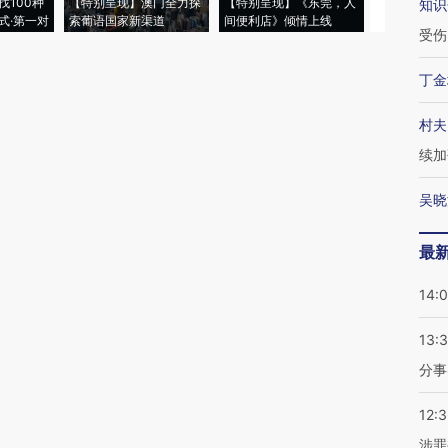
找100种
【特别呈现】澳门全力探
【特别呈现】《东莞，人
会，让数智科
知识
式·第一对
索葡语国家新渠道
间便利店》倾情上线
业
受伤
丁金
村夫
续加
吴晓
最
14:
13:
分事
12:
涉罪