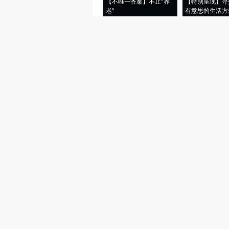
【不唯一答案】不止“养
【特别呈现】寻
老”
有意思的生活方