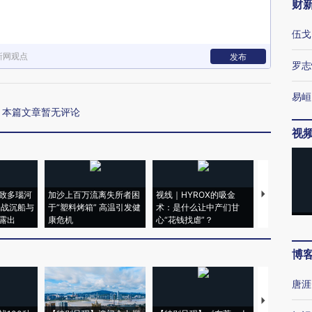
财
伍戈
新网观点
发布
罗志
易峘
本篇文章暂无评论
视
致多瑙河
加沙上百万流离失所者困
视线｜HYROX的吸金
马航飞行员
二战沉船与
于“塑料烤箱” 高温引发健
术：是什么让中产们甘
粒摇头丸 尿
露出
康危机
心“花钱找虐”？
毒品
博
唐涯
【推广】走