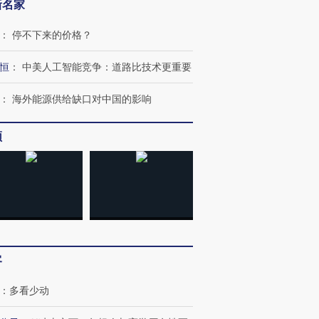
新名家
：
停不下来的价格？
恒
：
中美人工智能竞争：道路比技术更重要
：
海外能源供给缺口对中国的影响
频
跨国走私7万
视线｜被称为“蟑螂”的印
视线｜“入侵”还是“人道危
检体内含3种
度Z世代 用街头抗争将教
机”？难民潮撕裂西班牙
秘鲁纳斯
育部长拱下台
飞地休达
13人遇难
客
：
多看少动
进第四届链博
【商旅对话】华住集团