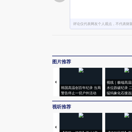
评论仅代表网友个人观点，不代表财
图片推荐
视线｜极端高温
韩国高温创百年纪录 当局
水位跌破纪录 
警告停止一切户外活动
猛犸象化石接连
视听推荐