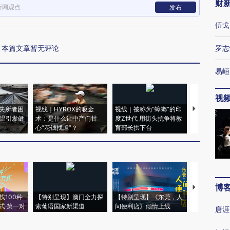
财
新网观点
发布
伍戈
本篇文章暂无评论
罗志
易峘
视
失所者困
视线｜HYROX的吸金
视线｜被称为“蟑螂”的印
视线｜“入侵
高温引发健
术：是什么让中产们甘
度Z世代 用街头抗争将教
机”？难民潮
心“花钱找虐”？
育部长拱下台
飞地休达
博
【推广】走
找100种
【特别呈现】澳门全力探
【特别呈现】《东莞，人
会，让数智科
式·第一对
索葡语国家新渠道
间便利店》倾情上线
业
唐涯