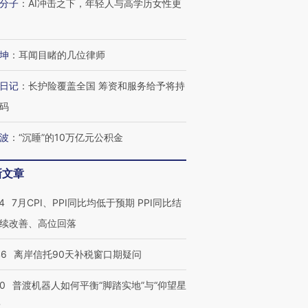
分子
：
AI冲击之下，年轻人与高学历女性更
坤
：
耳闻目睹的几位律师
日记
：
长护险覆盖全国 筹资和服务给予将持
码
波
：
“沉睡”的10万亿元公积金
新文章
4
7月CPI、PPI同比均低于预期 PPI同比结
续改善、高位回落
46
离岸信托90天补税窗口期疑问
00
普渡机器人如何平衡“脚踏实地”与“仰望星
？