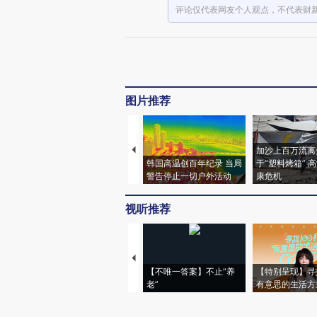
评论仅代表网友个人观点，不代表财
图片推荐
加沙上百万流离
韩国高温创百年纪录 当局
于“塑料烤箱” 
警告停止一切户外活动
康危机
视听推荐
【不唯一答案】不止“养
【特别呈现】寻
老”
有意思的生活方