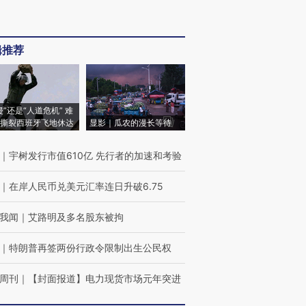
辑推荐
侵”还是“人道危机” 难
撕裂西班牙飞地休达
显影｜瓜农的漫长等待
｜
宇树发行市值610亿 先行者的加速和考验
｜
在岸人民币兑美元汇率连日升破6.75
我闻
｜
艾路明及多名股东被拘
｜
特朗普再签两份行政令限制出生公民权
周刊
｜
【封面报道】电力现货市场元年突进