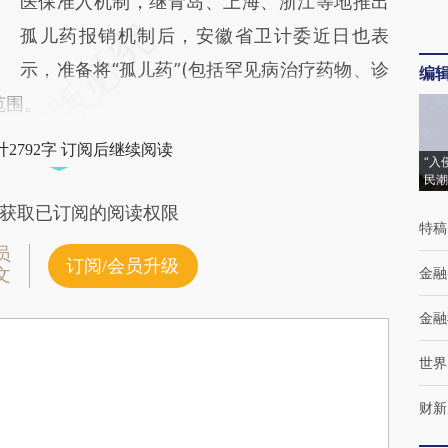
医保准入机制，继青岛、上海、浙江等地推出
孤儿药报销机制后，安徽省卫计委近日也表
示，准备将“孤儿药”(包括罕见病治疗药物、诊
编
范围。
2792字 订阅后继续阅读
“入
民潮
获取已订阅的阅读权限
特稿
员
订阅/会员升级
金融
文
金融
世界
财新