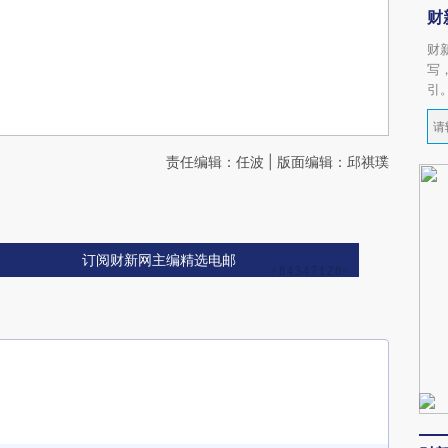
财
财
写
引
责任编辑：任波 | 版面编辑：邱祺璞
订阅财新网主编精选电邮