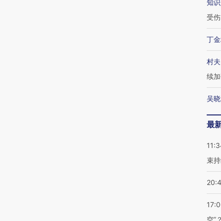
知识
受伤
丁金
村夫
续加
吴晓
最
11:3
束持
20:
17:
空”