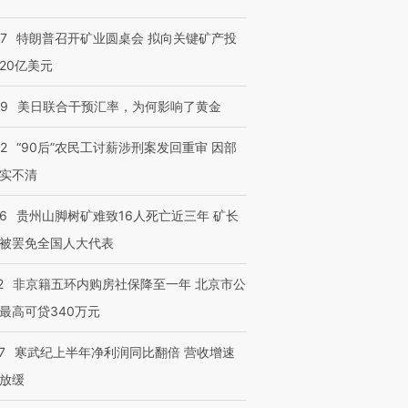
57
特朗普召开矿业圆桌会 拟向关键矿产投
20亿美元
09
美日联合干预汇率，为何影响了黄金
32
“90后”农民工讨薪涉刑案发回重审 因部
实不清
36
贵州山脚树矿难致16人死亡近三年 矿长
被罢免全国人大代表
2
非京籍五环内购房社保降至一年 北京市公
最高可贷340万元
7
寒武纪上半年净利润同比翻倍 营收增速
放缓