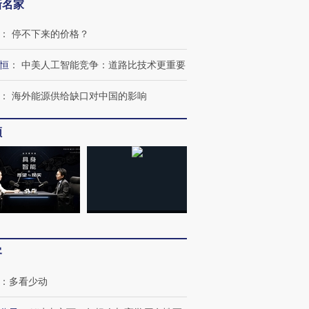
新名家
：
停不下来的价格？
恒
：
中美人工智能竞争：道路比技术更重要
：
海外能源供给缺口对中国的影响
频
”还是“人道危
湖北宜昌局部短时降雨
哈尔滨遭遇短时极端强降
撕裂西班牙
128毫米 紧急转移近
雨 3小时累计雨量超80毫
秘鲁纳斯
4000人
米
13人遇难
客
进第四届链博
【商旅对话】华住集团
技“链”接产
【特别呈现】寻找100种
CFO：不靠规模取胜，华
【特别呈
有意思的生活方式·第三对
住三大增长引擎是什么？
有意思的
：
多看少动