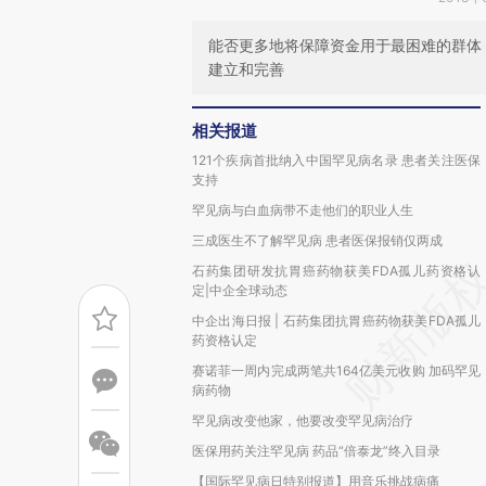
能否更多地将保障资金用于最困难的群体
建立和完善
相关报道
121个疾病首批纳入中国罕见病名录 患者关注医保
支持
罕见病与白血病带不走他们的职业人生
三成医生不了解罕见病 患者医保报销仅两成
石药集团研发抗胃癌药物获美FDA孤儿药资格认
定|中企全球动态
中企出海日报 | 石药集团抗胃癌药物获美FDA孤儿
药资格认定
赛诺菲一周内完成两笔共164亿美元收购 加码罕见
病药物
罕见病改变他家，他要改变罕见病治疗
医保用药关注罕见病 药品“倍泰龙”终入目录
【国际罕见病日特别报道】用音乐挑战病痛