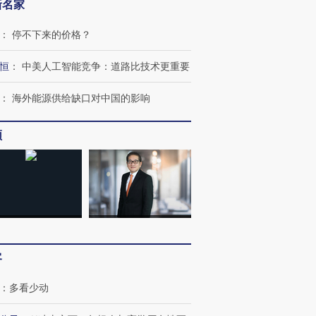
新名家
：
停不下来的价格？
恒
：
中美人工智能竞争：道路比技术更重要
：
海外能源供给缺口对中国的影响
频
客
跨国走私7万
视线｜被称为“蟑螂”的印
视线｜“入侵”还是“人道危
：
多看少动
检体内含3种
度Z世代 用街头抗争将教
机”？难民潮撕裂西班牙
秘鲁纳斯
育部长拱下台
飞地休达
13人遇难