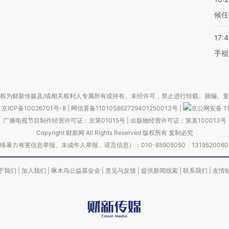
候任
17:
手祖
权为财新传媒及/或相关权利人专属所有或持有。未经许可，禁止进行转载、摘编、
京ICP备10026701号-8
|
网信算备110105862729401250013号
|
京公网安备 11
广播电视节目制作经营许可证：京第01015号
|
出版物经营许可证：第直100013号
Copyright 财新网 All Rights Reserved 版权所有 复制必究
害信息举报、未成年人举报、谣言信息）：010-85905050 13195200605 举报邮
于我们
|
加入我们
|
啄木鸟公益基金会
|
意见与反馈
|
提供新闻线索
|
联系我们
|
友情