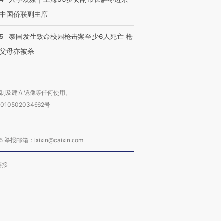
中国侨联副主席
45
泰国发生致命校园枪击案至少6人死亡 枪
父母亦被杀
复制及建立镜像等任何使用。
010502034662号
箱：laixin@caixin.com
链接