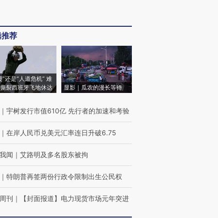
辑推荐
侵”还是“人道危机” 难
撕裂西班牙飞地休达
显影｜瓜农的漫长等待
｜
宇树发行市值610亿 先行者的加速和考验
｜
在岸人民币兑美元汇率连日升破6.75
我闻
｜
艾路明及多名股东被拘
｜
特朗普再签两份行政令限制出生公民权
周刊
｜
【封面报道】电力现货市场元年突进