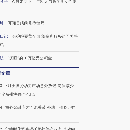
分子
：
AI冲击之下，年轻人与高学历女性更
坤
：
耳闻目睹的几位律师
进第四届链博
【商旅对话】华住集团
日记
：
长护险覆盖全国 筹资和服务给予将持
技“链”接产
【特别呈现】寻找100种
CFO：不靠规模取胜，华
【特别呈
有意思的生活方式·第三对
住三大增长引擎是什么？
有意思的
码
波
：
“沉睡”的10万亿元公积金
新文章
43
7月美国劳动力市场意外放缓 岗位减少
3万个失业率降至4.1%
14
海外金融专才回流香港 外籍工作签证翻
2
宁德时代宜春锂矿仍处停产状态 其动向