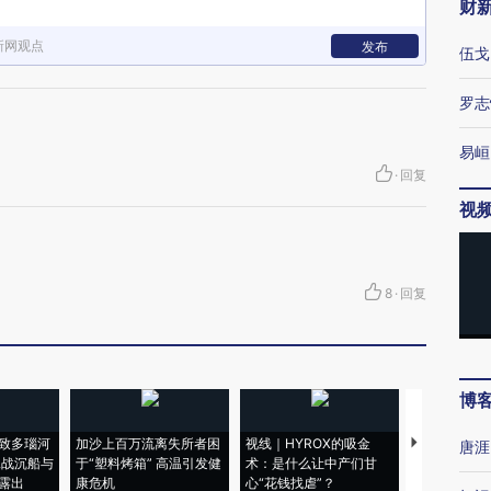
财
新网观点
发布
伍戈
罗志
易峘
·
回复
视
8
·
回复
博
致多瑙河
加沙上百万流离失所者困
视线｜HYROX的吸金
马航飞行员
唐涯
二战沉船与
于“塑料烤箱” 高温引发健
术：是什么让中产们甘
粒摇头丸 尿
露出
康危机
心“花钱找虐”？
毒品