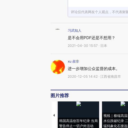
评论仅代表网友个人观点，不代表财
习武知人
是不会用PDF还是不想用？
2021-04-30 15:57 · 日本
xu 叔非
进一步增加公众监督的成本。
2020-12-05 14:42 · 江西省南昌市
图片推荐
视线｜极端高温
韩国高温创百年纪录 当局
水位跌破纪录 
警告停止一切户外活动
猛犸象化石接连