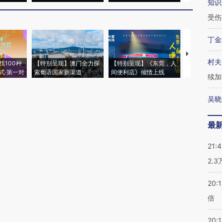
知识
受伤
丁金
【推广】走
村夫
找100种
【特别呈现】澳门全力探
【特别呈现】《东莞，人
会，让数智科
式·第一对
索葡语国家新渠道
间便利店》倾情上线
业
续加
吴晓
最
21:
2.
20:
倍
20:1