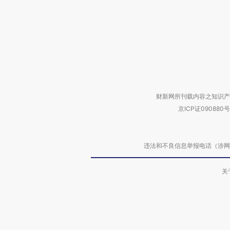
财新网所刊载内容之知识产
京ICP证090880号
违法和不良信息举报电话（涉网络暴力有
关