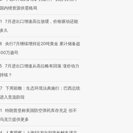
国内锂资源供需格局
1
7月进出口增速高位放缓，价格驱动还能
多久
8
央行7月继续增持近20吨黄金 累计储备超
600万盎司
5
7月进出口增速从高位略有回落 涨价动力
持续？
07
下周前瞻：生态环境法典施行；巴西总统
进入竞选阶段
1
特朗普坚称美国防空弹药库存充足 但不
乌克兰提供更多
24
人事观察｜上海55岁女副市长解冬进京