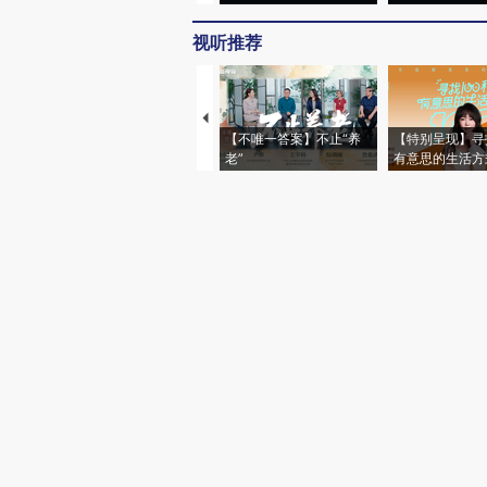
视听推荐
【不唯一答案】不止“养
【特别呈现】寻
老”
有意思的生活方