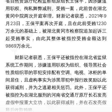
省自然资源厅纪检监察组原组长王保平，因涉嫌滥
用职权、徇私舞弊减刑、受贿一案，此前曾在湖北
黄冈中院两次开庭审理。财新记者获悉，2021年9
月23日，王保平案再次开庭，且在此前受贿1230
万余元的基础上，被湖北黄冈市检察院追加起诉三
起受贿事实，由此其整体被指控受贿金额达到
9869万余元。
财新记者获悉，王保平还被指控在湖北省监狱
系统工作期间，涉嫌滥用职权为组织、领导黑社会
性质组织罪的罪犯安排配有空调、电视、冰柜的单
间居住，且虚构事实为涉黑罪犯申报行政奖励以此
获得减刑，并为之逃避相关惩罚。此外，王保平还
被指控为在湖北服刑的河南省交通厅原厅长石发亮
虚假申报重大立功，以此获得减刑，并在石发亮假
释后收取贿赂。