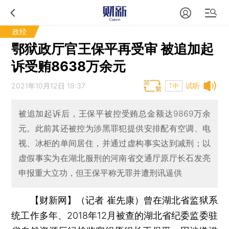
政经
鄂狱政厅官王保平再受审 被追加起
诉受贿8638万余元
2021年10月12日 19:37
试听
T中
被追加起诉后，王保平被控受贿总金额达9869万余
元。此前其还被控为涉黑罪犯提供安排配有空调、电
视、冰柜的单间居住，并通过虚构事实达到减刑；以
虚假事实为在湖北服刑的河南省交通厅原厅长石发亮
申报重大立功，但王保平称无罪并遭刑讯逼供
【财新网】（记者 崔先康）
曾在湖北省监狱系
统工作多年、2018年12月被查的湖北省纪委监委驻