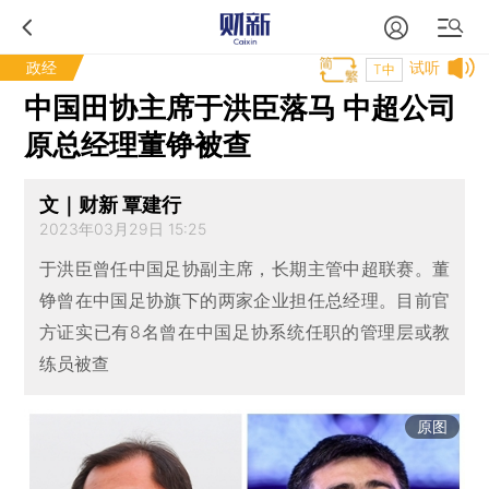
政经
试听
T中
中国田协主席于洪臣落马 中超公司
原总经理董铮被查
文｜财新 覃建行
2023年03月29日 15:25
于洪臣曾任中国足协副主席，长期主管中超联赛。董
铮曾在中国足协旗下的两家企业担任总经理。目前官
方证实已有8名曾在中国足协系统任职的管理层或教
练员被查
原图