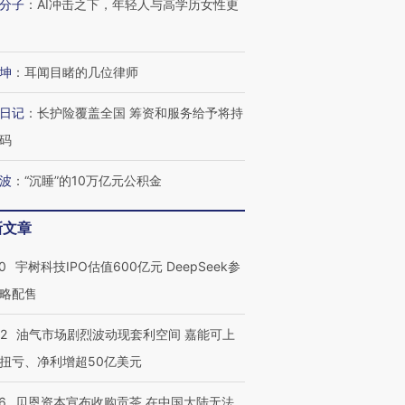
分子
：
AI冲击之下，年轻人与高学历女性更
坤
：
耳闻目睹的几位律师
日记
：
长护险覆盖全国 筹资和服务给予将持
码
波
：
“沉睡”的10万亿元公积金
新文章
0
宇树科技IPO估值600亿元 DeepSeek参
略配售
22
油气市场剧烈波动现套利空间 嘉能可上
扭亏、净利增超50亿美元
6
贝恩资本宣布收购贡茶 在中国大陆无法