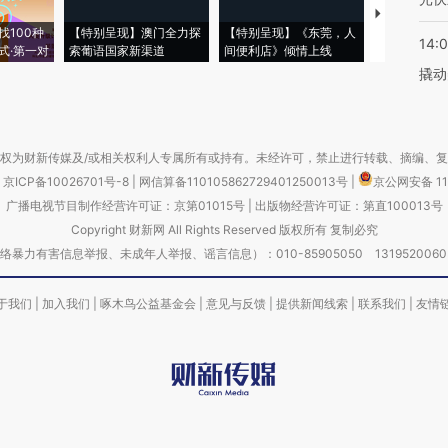
【推广】走
找100种
【特别呈现】澳门全力探
【特别呈现】《东莞，人
会，让数智科
14:
式·第一对
索葡语国家新渠道
间便利店》倾情上线
业
撬动
权为财新传媒及/或相关权利人专属所有或持有。未经许可，禁止进行转载、摘编、
京ICP备10026701号-8
|
网信算备110105862729401250013号
|
京公网安备 11
广播电视节目制作经营许可证：京第01015号
|
出版物经营许可证：第直100013号
Copyright 财新网 All Rights Reserved 版权所有 复制必究
害信息举报、未成年人举报、谣言信息）：010-85905050 13195200605 举报邮
于我们
|
加入我们
|
啄木鸟公益基金会
|
意见与反馈
|
提供新闻线索
|
联系我们
|
友情