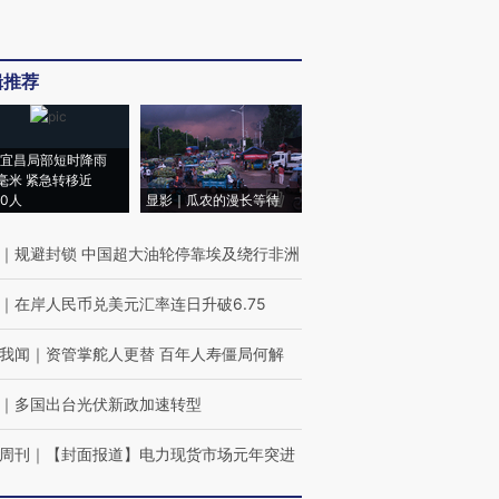
辑推荐
宜昌局部短时降雨
8毫米 紧急转移近
00人
显影｜瓜农的漫长等待
｜
规避封锁 中国超大油轮停靠埃及绕行非洲
｜
在岸人民币兑美元汇率连日升破6.75
我闻
｜
资管掌舵人更替 百年人寿僵局何解
｜
多国出台光伏新政加速转型
周刊
｜
【封面报道】电力现货市场元年突进