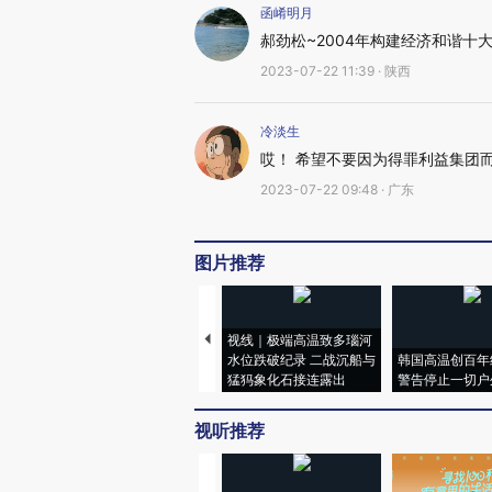
函崤明月
郝劲松~2004年构建经济和谐十
2023-07-22 11:39 · 陕西
冷淡生
哎！ 希望不要因为得罪利益集团
2023-07-22 09:48 · 广东
图片推荐
视线｜极端高温致多瑙河
水位跌破纪录 二战沉船与
韩国高温创百年
猛犸象化石接连露出
警告停止一切户
视听推荐