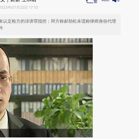
2023年07月22日 17:10
未认定检方的诽谤罪指控；辩方称郝劲松未谎称律师身份代理
件