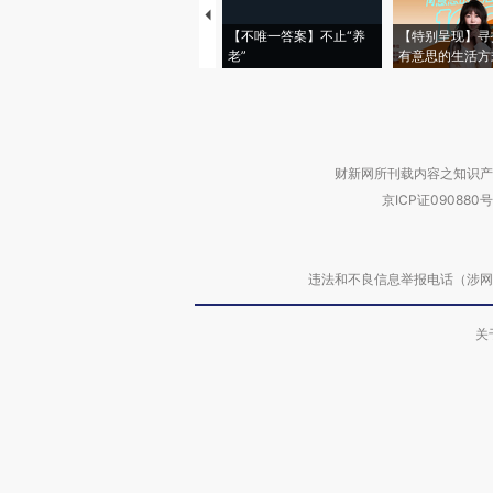
【不唯一答案】不止“养
【特别呈现】寻
老”
有意思的生活方
财新网所刊载内容之知识产
京ICP证090880号
违法和不良信息举报电话（涉网络暴力有
关