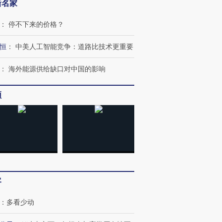
新名家
：
停不下来的价格？
恒
：
中美人工智能竞争：道路比技术更重要
：
海外能源供给缺口对中国的影响
频
客
：
多看少动