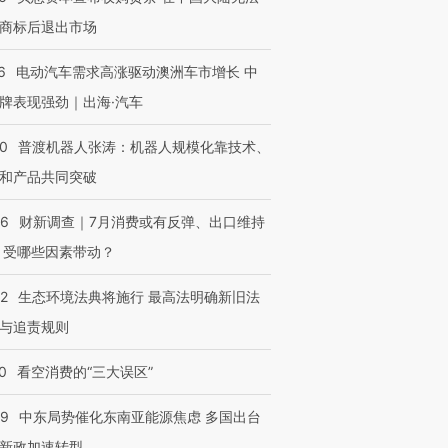
商标后退出市场
6
电动汽车需求高涨驱动澳洲车市增长 中
牌表现强劲｜出海·汽车
00
普渡机器人张涛：机器人规模化靠技术、
和产品共同突破
56
财新调查｜7月消费或有反弹、出口维持
 受哪些因素带动？
42
生态环境法典将施行 最高法明确新旧法
OX的吸金
马航飞行员跨国走私7万
视线｜被称为“蟑螂”的印
与追责规则
让中产们甘
粒摇头丸 尿检体内含3种
度Z世代 用街头抗争将教
秘鲁纳斯
”？
毒品
育部长拱下台
13人遇难
0
看空消费的“三大误区”
59
中东局势催化东南亚能源焦虑 多国出台
新政加速转型