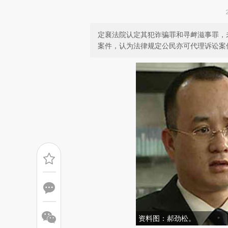
定襄法院认定其犯诈骗罪和寻衅滋事罪，
案件，认为法律规定公民亦可代理诉讼案
资料图：郝劲松。