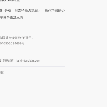
进第四届链博
【商旅对话】华住集团
技“链”接产
【特别呈现】寻找100种
CFO：不靠规模取胜，华
【特别呈
05
分析｜贝森特操盘稳日元，操作巧思能否
有意思的生活方式·第三对
住三大增长引擎是什么？
有意思的
美日货币基本面
复制及建立镜像等任何使用。
010502034662号
箱：laixin@caixin.com
链接