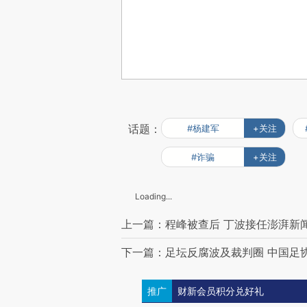
话题：
#杨建军
+关注
#诈骗
+关注
Loading...
上一篇：程峰被查后 丁波接任澎湃新
下一篇：足坛反腐波及裁判圈 中国足
推广
财新会员积分兑好礼