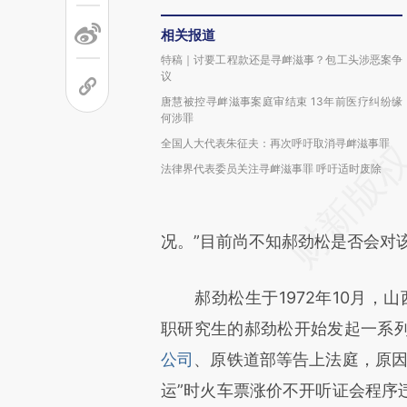
相关报道
特稿｜讨要工程款还是寻衅滋事？包工头涉恶案争
议
唐慧被控寻衅滋事案庭审结束 13年前医疗纠纷缘
何涉罪
全国人大代表朱征夫：再次呼吁取消寻衅滋事罪
法律界代表委员关注寻衅滋事罪 呼吁适时废除
况。”目前尚不知郝劲松是否会对
郝劲松生于1972年10月，山
职研究生的郝劲松开始发起一系
公司
、原铁道部等告上法庭，原因
运”时火车票涨价不开听证会程序