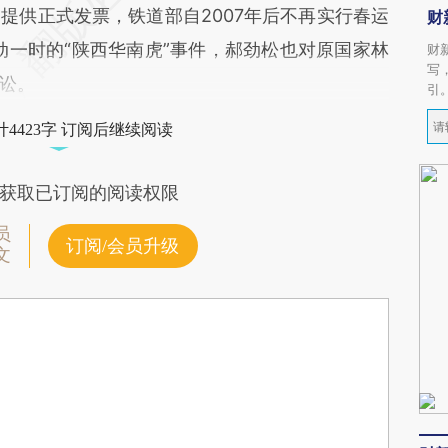
提供正式发票，铁道部自2007年后不再实行春运
财
动一时的“陕西华南虎”事件，郝劲松也对原国家林
财
写
讼。
引
4423字 订阅后继续阅读
获取已订阅的阅读权限
员
订阅/会员升级
文