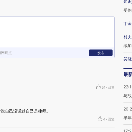
知识
受伤
丁金
村夫
续加
新网观点
发布
吴晓
最
22:1
51
·
回复
与战
20:
后说自己没说过自己是律师。
半年
4
·
回复
17:2