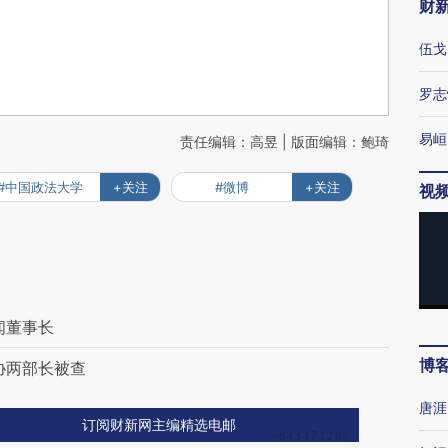
财
伍戈
罗志
易峘
责任编辑：高昱 | 版面编辑：鲍琦
#中国政法大学
+关注
#微博
+关注
视
闻董事长
博
协两部长被查
唐涯
订阅财新网主编精选电邮