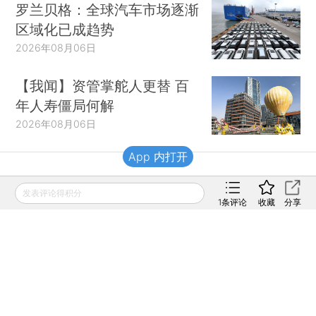
罗兰贝格：全球汽车市场逐渐
区域化已成趋势
2026年08月06日
【我闻】资管掌舵人更替 百
年人寿僵局何解
2026年08月06日
App 内打开
财新移动
发表评论得积分
1
条评论
收藏
分享
财新
财新周刊
Caixin
登录
网页版
订阅电邮
|
|
Copyright 财新网 All Rights Reserved