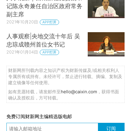
记陈永奇兼任自治区政府常务
副主席
2021年10月20日
APP打开
人事观察|央地交流十年后 吴
忠琼成赣州首位女书记
2021年01月04日
APP打开
财新网所刊载内容之知识产权为财新传媒及/或相关权利人
专属所有或持有。未经许可，禁止进行转载、摘编、复制及
建立镜像等任何使用。
如有意愿转载，请发邮件至
hello@caixin.com
，获得书面
确认及授权后，方可转载。
免费订阅财新网主编精选版电邮
订阅