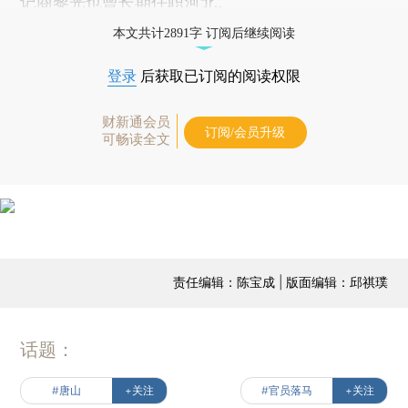
记
商黎光
也曾长期任职河北。
本文共计2891字 订阅后继续阅读
登录
后获取已订阅的阅读权限
财新通会员
订阅/会员升级
可畅读全文
责任编辑：陈宝成 | 版面编辑：邱祺璞
话题：
#唐山
+关注
#官员落马
+关注