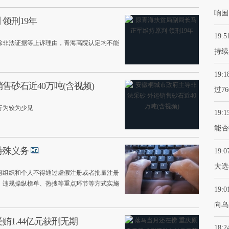
响国
领刑19年
19:5
除非法证据等上诉理由，青海高院认定均不能
持续
19:1
售砂石近40万吨(含视频)
过7
行为较为少见
19:1
能否
特殊义务
19:0
大选
何组织和个人不得通过虚假注册或者批量注册
，违规操纵榜单、热搜等重点环节等方式实施
19:0
向乌
贿1.44亿元获刑无期
18:2