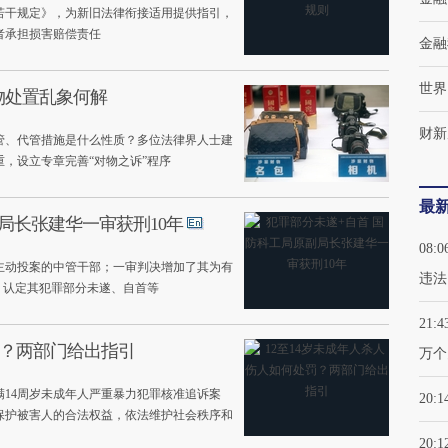
若干规定》，为新旧法律衔接适用提供指引，
者承担损害赔偿责任
金融
世界
物处置乱象何解
财新
管、代管措施是什么性质？多位法律界人士建
，设立专章完善“对物之诉”程序
最
局长张建华一审获刑10年
08:0
主动投案的中管干部；一审判决增加了其为有
违法
，认定其犯罪部分未遂、自首等
21:4
罚？两部门给出指引
万个
满14周岁未成年人严重暴力犯罪核准追诉案
20:1
保护被害人的合法权益，依法维护社会秩序和
20:1