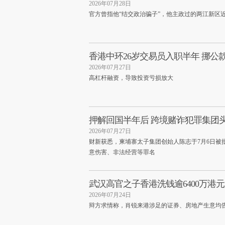
2026年07月28日
官方曾指他“结交政治骗子”，他主政过的两江新区近
香港中环26岁交易员入职半年 挪公款
2026年07月27日
高杠杆融资，导致投资亏损放大
押解回国半年后 跨境赌诈犯罪集团头
2026年07月27日
财新获悉，柬埔寨太子集团创始人陈志于7月6日被
意伤害、非法经营等罪名
武汉高官之子香港洗钱逾6400万港元 
2026年07月24日
辩方求情称，肖锐来港涉足的证券、房地产生意均