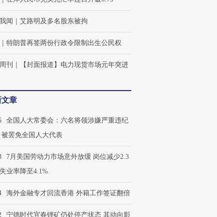
我闻
｜
艾路明及多名股东被拘
｜
特朗普再签两份行政令限制出生公民权
周刊
｜
【封面报道】电力现货市场元年突进
新文章
6
全国人大常委会：六名将领涉嫌严重违纪
 被罢免全国人大代表
3
7月美国劳动力市场意外放缓 岗位减少2.3
失业率降至4.1%
4
海外金融专才回流香港 外籍工作签证翻倍
2
宁德时代宜春锂矿仍处停产状态 其动向影