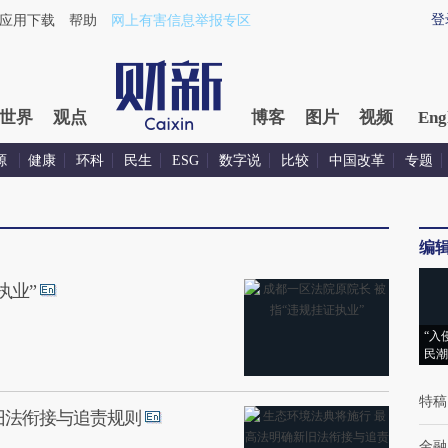
登
应用下载
帮助
网上有害信息举报专区
世界
观点
博客
图片
视频
Eng
源
健康
环科
民生
ESG
数字说
比较
中国改革
专题
编
执业”
“入
民潮
特稿
旧法衔接与追责规则
金融