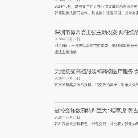
2026年07月21日
2024年6月，刘瀚文与他人在菲律宾绑架杀害两
韩等国执法部门合作，其被捕并遣返回国。其持有
深圳市原常委王强主动投案 两任统
2026年07月17日
7月10日，王强仍以深圳市委常委、统战部部长身
进法主题活动
无偿接受高档服装和高端医疗服务 
2026年07月15日
官方通报其搞政治投机、结交政治骗子，对家人失
被控受贿数额特别巨大 “烟草虎”韩
2026年07月14日
韩占武曾被指搞权色、钱色交易，将公权力异化为