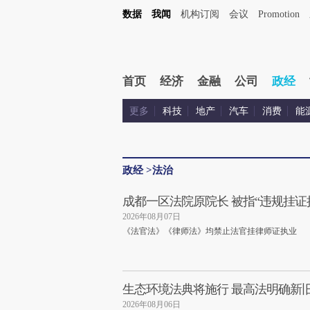
数据
我闻
机构订阅
会议
Promotion
首页
经济
金融
公司
政经
更多
科技
地产
汽车
消费
能
政经
>
法治
成都一区法院原院长 被指“违规挂证
2026年08月07日
《法官法》《律师法》均禁止法官挂律师证执业
生态环境法典将施行 最高法明确新
2026年08月06日