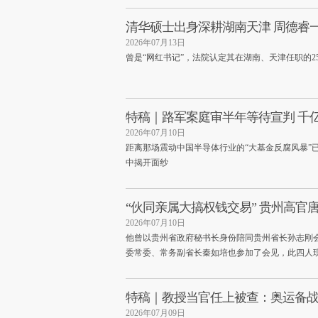
清华硕士出身深耕湖南天津 周德睿一
2026年07月13日
曾是“网红书记”，法院认定其在湖南、天津任职的25
特稿｜路军案庭审半年等待宣判 千
2026年07月10日
距离那场震动中国半导体行业的“大基金反腐风暴”
中揭开面纱
“伙同亲属大搞权钱交易” 贵州高官
2026年07月10日
他曾以贵州省政府秘书长身份陪同贵州省长孙志刚
委常委、常务副省长秦如培也参加了会见，此四人
特稿｜教授当官任上被查：奥运备
2026年07月09日