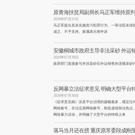
原青海扶贫局副局长马正军维持原判 
2026年07月31日
马正军提出其未实施贪污犯罪行为、一审法院未排
成立、不予支持。家属表示将申诉
安徽桐城市政府主导非法采砂 外运销
2026年07月30日
政府部门直接参与并涉及砂石外运销售的违规采砂
反网暴立法征求意见 明确大型平台
2026年07月30日
《征求意见稿》涉及平台治理的篇幅最多，规定任
网络账号，非法交易网络账号，制造虚假舆论热点
网络暴力活动，并明确了大型平台的特殊义务
落马当月还在捞 重庆原常委段成刚受