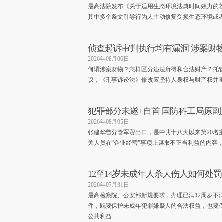
最高法院发布《关于适用生态环境法典时间效力的
其中多个条文引导行为人主动修复受损生态环境或
侦查起诉审判执行均有漏洞 涉案财
2026年08月06日
何谓涉案财物？怎样区分违法所得和合法财产？托
议，《刑事诉讼法》修改应坚持人身权与财产权并重
犯罪部分未遂+自首 国防科工局原副
2026年08月05日
张建华曾分管军贸出口，是中共十八大以来第20名
关人员在“企业经营”事项上谋取不正当利益的内容
12至14岁未成年人杀人伤人如何处
2026年07月31日
最高检察院、公安部新规要求，办理已满12周岁不
件，既要保护未成年犯罪嫌疑人的合法权益，也要
公共利益