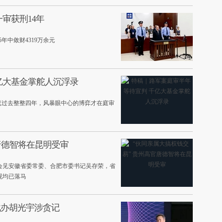
审获刑14年
年中敛财4319万余元
亿大基金掌舵人沉浮录
已过去整整四年，风暴眼中心的博弈才在庭审
唐德智将在昆明受审
会见安徽省委常委、合肥市委书记吴存荣，省
现均已落马
战办胡光宇涉贪记