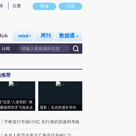
录
注册
商城
订阅
lish
mini+
周刊
数据通
讣闻
辑推荐
侵”还是“人道危机” 难
撕裂西班牙飞地休达
显影｜瓜农的漫长等待
｜
宇树发行市值610亿 先行者的加速和考验
｜
在岸人民币兑美元汇率连日升破6.75