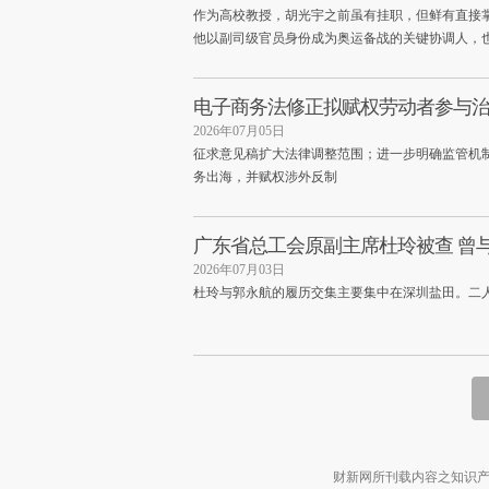
作为高校教授，胡光宇之前虽有挂职，但鲜有直接
他以副司级官员身份成为奥运备战的关键协调人，
电子商务法修正拟赋权劳动者参与治
2026年07月05日
征求意见稿扩大法律调整范围；进一步明确监管机
务出海，并赋权涉外反制
广东省总工会原副主席杜玲被查 曾
2026年07月03日
杜玲与郭永航的履历交集主要集中在深圳盐田。二人
财新网所刊载内容之知识产