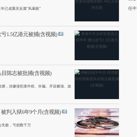
任中
年已成重庆反腐“风暴眼”
亏1.5亿港元被捕(含视频)
目陈志被批捕(含视频)
批捕，涉嫌侵犯著作权、诈骗、开设赌场、故
被判入狱6年9个月(含视频)
告失败，亏损数千万