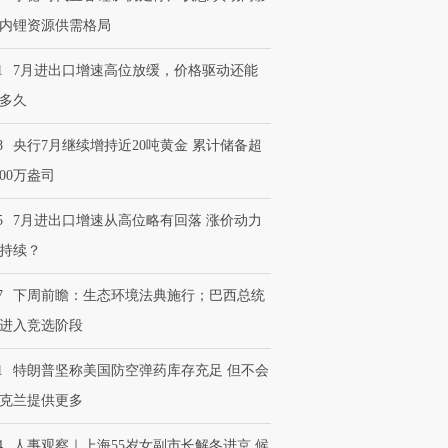
内锂资源供需格局
1
7月进出口增速高位放缓，价格驱动还能
多久
8
央行7月继续增持近20吨黄金 累计储备超
600万盎司
5
7月进出口增速从高位略有回落 涨价动力
持续？
7
下周前瞻：生态环境法典施行；巴西总统
进入竞选阶段
1
特朗普坚称美国防空弹药库存充足 但不会
克兰提供更多
4
人事观察｜上海55岁女副市长解冬进京 候