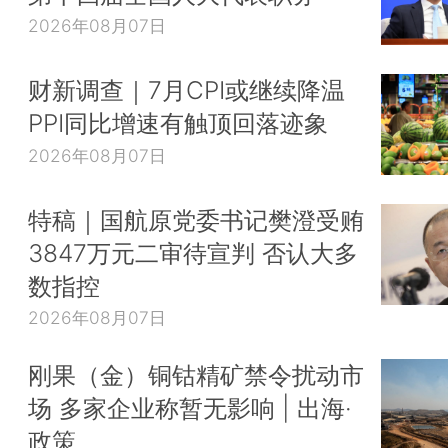
2026年08月07日
财新调查｜7月CPI或继续降温
PPI同比增速有触顶回落迹象
2026年08月07日
特稿｜国航原党委书记樊澄受贿
3847万元二审待宣判 否认大多
数指控
2026年08月07日
刚果（金）铜钴精矿禁令扰动市
场 多家企业称暂无影响 | 出海·
政策