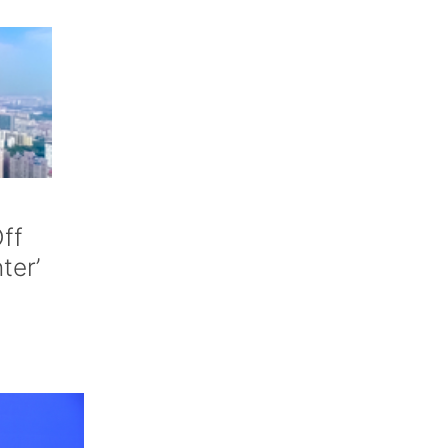
ff
nter’