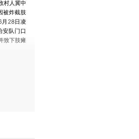
政村人冀中
因被炸截肢
月28日凌
治安队门口
并致下肢瘫