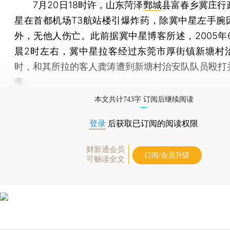
7月20日18时许，山东菏泽
鄄城
县富春乡冀庄行
星在首都机场T3航站楼引爆炸药，除冀中星左手腕
外，无他人伤亡。此前据冀中星博客所述，2005年6
晨2时左右，冀中星拉客经过东莞市厚街镇新塘村
时，和其所拉的客人龚涛遭到新塘村治安队队员殴打
痪。
本文共计743字 订阅后继续阅读
登录
后获取已订阅的阅读权限
财新通会员
订阅/会员升级
可畅读全文