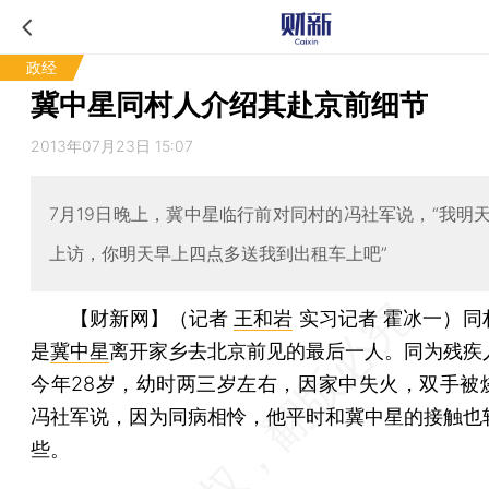
政经
冀中星同村人介绍其赴京前细节
2013年07月23日 15:07
7月19日晚上，冀中星临行前对同村的冯社军说，“我明
上访，你明天早上四点多送我到出租车上吧”
【财新网】（记者
王和岩
实习记者 霍冰一）
同
是
冀中星
离开家乡去北京前见的最后一人。同为残疾
今年28岁，幼时两三岁左右，因家中失火，双手被
冯社军说，因为同病相怜，他平时和冀中星的接触也
些。