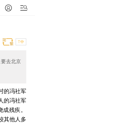
T中
天要去北京
村的冯社军
人的冯社军
烧成残疾。
较其他人多