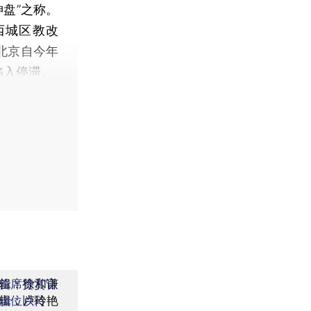
盘”之称。
西城区教改
北京自今年
陷入停滞。
辑：徐和谦
首席赞赏官
辑：卢玲艳
虚位以待