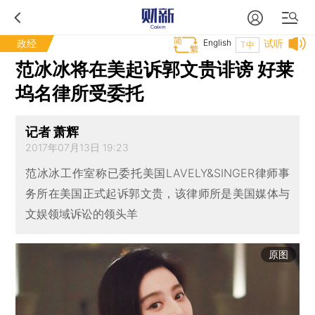
政经
English
试听
T中
范冰冰将在美起诉郭文贵诽谤 好莱
坞名律所受委托
记者 萧辉
2017年07月13日 19:23
范冰冰工作室称已委托美国LAVELY&SINGER律师事
务所在美国正式起诉郭文贵，该律师所是美国媒体与
文娱领域诉讼的领头羊
原图