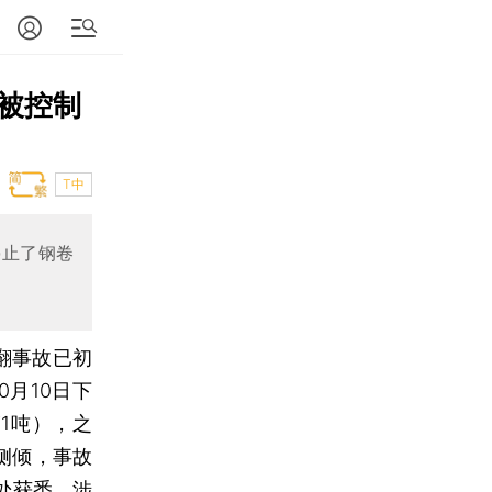
被控制
T中
停止了钢卷
翻事故已初
月10日下
1吨），之
侧倾，事故
处获悉，涉