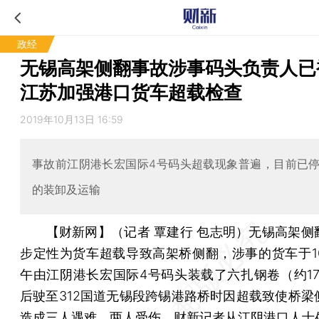
政经
无锡高架侧翻事故涉事码头负责人已
江苏加强港口货车超载检查
2019年10月13日 16:59
事故前江阴港长宏国际4号码头超载现象普遍，目前已
的装卸及运输
【财新网】（记者 覃建行 包志明）
无锡高架侧
步定性为货车超载导致高架桥侧翻，涉事的货车于10
午由江阴港长宏国际4号码头装载了六扎钢卷（约17
后驶至312国道无锡段跨锡港路桥时因超载致使桥梁
造成三人遇难，两人受伤。财新记者从江阴港口人士