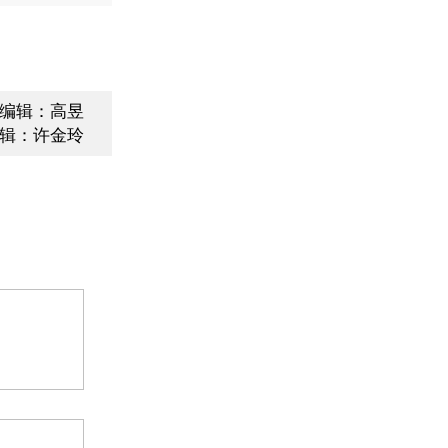
编辑：高昱
辑：许金玲