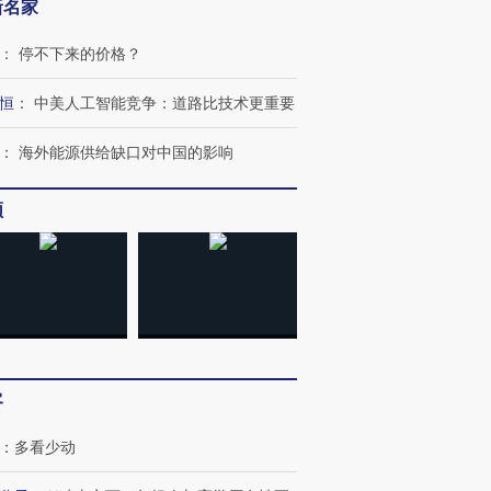
新名家
：
停不下来的价格？
恒
：
中美人工智能竞争：道路比技术更重要
：
海外能源供给缺口对中国的影响
频
跨国走私7万
视线｜被称为“蟑螂”的印
视线｜“入侵”还是“人道危
检体内含3种
度Z世代 用街头抗争将教
机”？难民潮撕裂西班牙
秘鲁纳斯
育部长拱下台
飞地休达
13人遇难
客
进第四届链博
【商旅对话】华住集团
：
多看少动
技“链”接产
【特别呈现】寻找100种
CFO：不靠规模取胜，华
【特别呈
有意思的生活方式·第三对
住三大增长引擎是什么？
有意思的