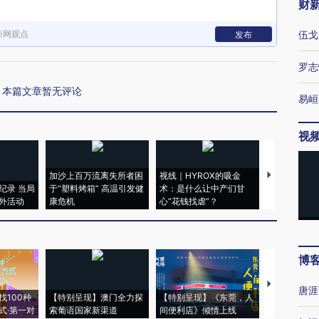
财
新网观点
伍戈
发布
罗志
本篇文章暂无评论
易峘
视
加沙上百万流离失所者困
视线｜HYROX的吸金
马航飞行员
纪录 当局
于“塑料烤箱” 高温引发健
术：是什么让中产们甘
粒摇头丸 尿
外活动
康危机
心“花钱找虐”？
毒品
博
【推广】走
唐涯
找100种
【特别呈现】澳门全力探
【特别呈现】《东莞，人
会，让数智科
式·第一对
索葡语国家新渠道
间便利店》倾情上线
业