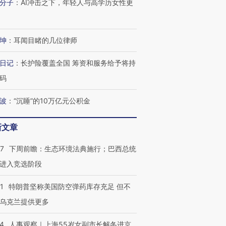
分子
：
AI冲击之下，年轻人与高学历女性更
坤
：
耳闻目睹的几位律师
日记
：
长护险覆盖全国 筹资和服务给予将持
码
波
：
“沉睡”的10万亿元公积金
新文章
07
下周前瞻：生态环境法典施行；巴西总统
进入竞选阶段
1
特朗普坚称美国防空弹药库存充足 但不
乌克兰提供更多
24
人事观察｜上海55岁女副市长解冬进京