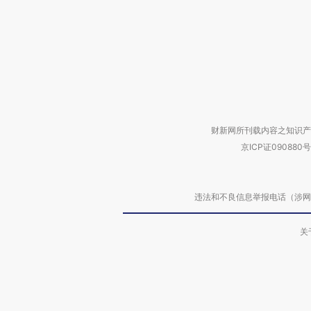
财新网所刊载内容之知识产
京ICP证090880号
违法和不良信息举报电话（涉网络暴力有
关