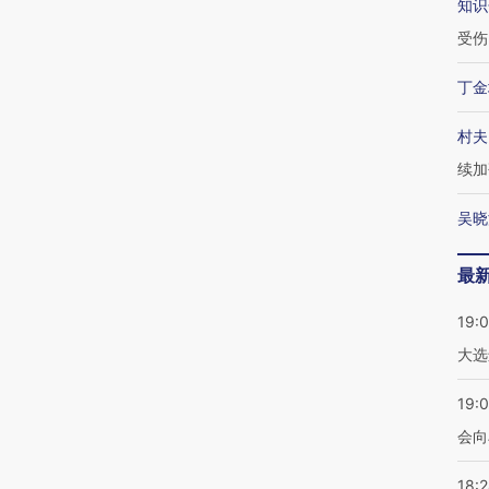
知识
受伤
丁金
村夫
续加
吴晓
最
19:
大选
19:0
会向
18: