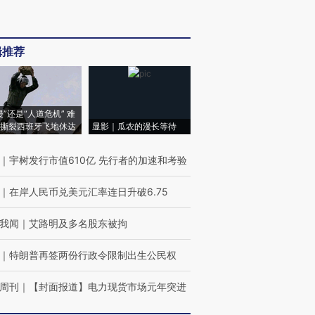
辑推荐
侵”还是“人道危机” 难
撕裂西班牙飞地休达
显影｜瓜农的漫长等待
｜
宇树发行市值610亿 先行者的加速和考验
｜
在岸人民币兑美元汇率连日升破6.75
我闻
｜
艾路明及多名股东被拘
｜
特朗普再签两份行政令限制出生公民权
周刊
｜
【封面报道】电力现货市场元年突进