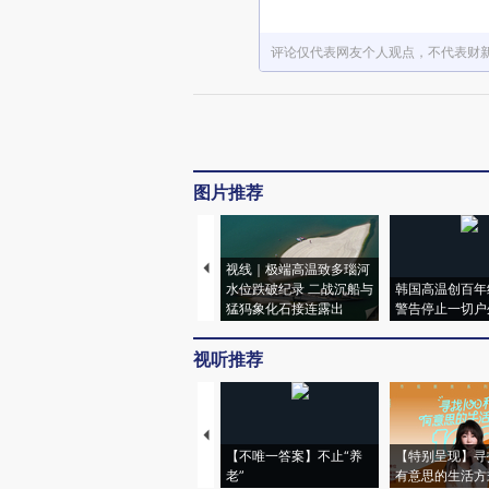
评论仅代表网友个人观点，不代表财
图片推荐
视线｜极端高温致多瑙河
水位跌破纪录 二战沉船与
韩国高温创百年
猛犸象化石接连露出
警告停止一切户
视听推荐
【不唯一答案】不止“养
【特别呈现】寻
老”
有意思的生活方