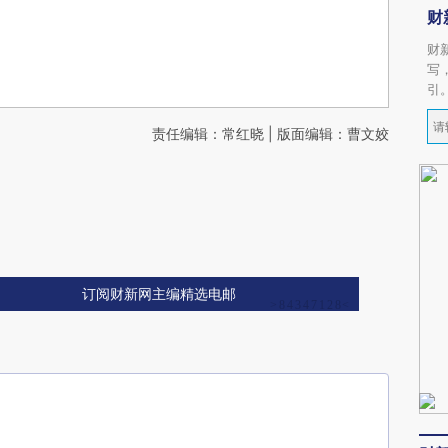
财
财
写
引
责任编辑：常红晓 | 版面编辑：曹文姣
订阅财新网主编精选电邮