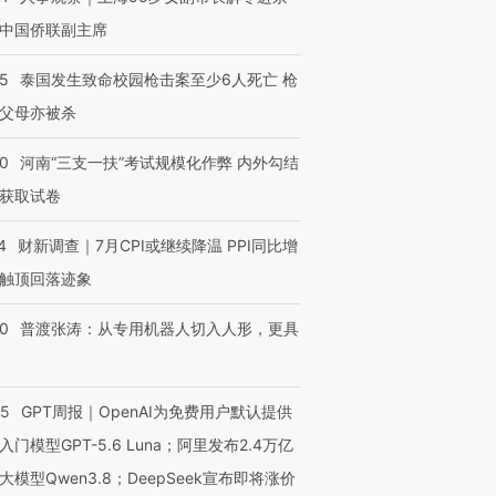
中国侨联副主席
45
泰国发生致命校园枪击案至少6人死亡 枪
父母亦被杀
40
河南“三支一扶”考试规模化作弊 内外勾结
获取试卷
4
财新调查｜7月CPI或继续降温 PPI同比增
触顶回落迹象
00
普渡张涛：从专用机器人切入人形，更具
55
GPT周报｜OpenAI为免费用户默认提供
入门模型GPT-5.6 Luna；阿里发布2.4万亿
大模型Qwen3.8；DeepSeek宣布即将涨价