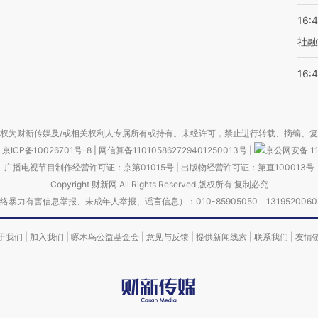
16:
社融
16:
权为财新传媒及/或相关权利人专属所有或持有。未经许可，禁止进行转载、摘编、
京ICP备10026701号-8
|
网信算备110105862729401250013号
|
京公网安备 11
广播电视节目制作经营许可证：京第01015号
|
出版物经营许可证：第直100013号
Copyright 财新网 All Rights Reserved 版权所有 复制必究
害信息举报、未成年人举报、谣言信息）：010-85905050 13195200605 举报邮
于我们
|
加入我们
|
啄木鸟公益基金会
|
意见与反馈
|
提供新闻线索
|
联系我们
|
友情