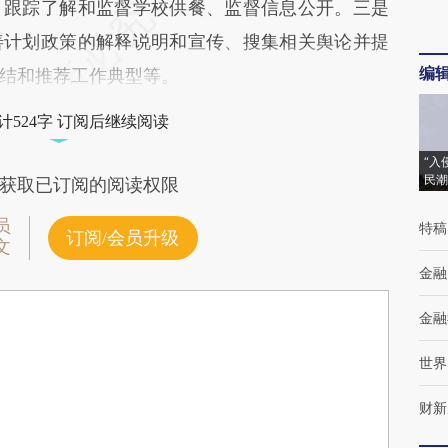
、跟踪了解和监督学校供餐、监督信息公开。三是
善计划政策的解释说明和宣传、搜集相关舆论并提
编
结和推荐工作典型等。
计524字 订阅后继续阅读
“入
民潮
获取已订阅的阅读权限
员
特稿
订阅/会员升级
文
金融
金融
世界
财新